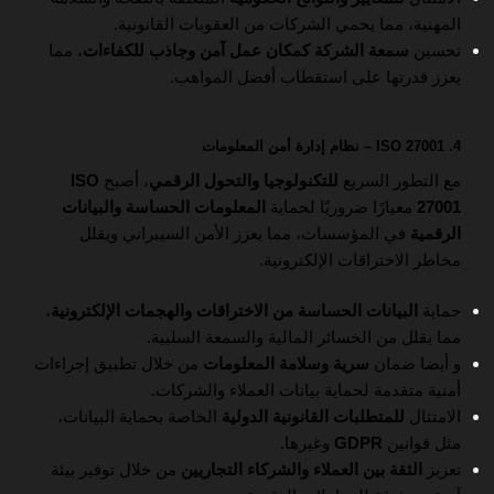
المهنية، مما يحمي الشركات من العقوبات القانونية.
تحسين
سمعة الشركة كمكان عمل آمن وجاذب للكفاءات
، مما
يعزز قدرتها على استقطاب أفضل المواهب.
4. ISO 27001 – نظام إدارة أمن المعلومات
مع التطور السريع
للتكنولوجيا والتحول الرقمي
، أصبح
ISO
27001
معيارًا ضروريًا لحماية
المعلومات الحساسة والبيانات
الرقمية
في المؤسسات، مما يعزز الأمن السيبراني ويقلل
مخاطر الاختراقات الإلكترونية.
حماية
البيانات الحساسة من الاختراقات والهجمات الإلكترونية
،
مما يقلل من الخسائر المالية والسمعة السلبية.
و أيضا ضمان
سرية وسلامة المعلومات
من خلال تطبيق إجراءات
أمنية متقدمة لحماية بيانات العملاء والشركات.
الامتثال
للمتطلبات القانونية الدولية
الخاصة بحماية البيانات،
مثل قوانين
GDPR
وغيرها.
تعزيز
الثقة بين العملاء والشركاء التجاريين
من خلال توفير بيئة