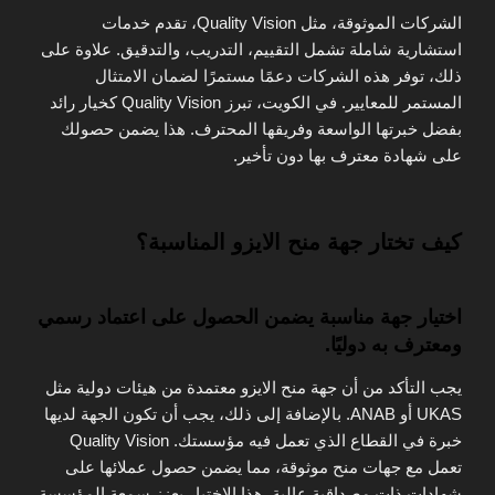
الشركات الموثوقة، مثل Quality Vision، تقدم خدمات
استشارية شاملة تشمل التقييم، التدريب، والتدقيق. علاوة على
ذلك، توفر هذه الشركات دعمًا مستمرًا لضمان الامتثال
المستمر للمعايير. في الكويت، تبرز Quality Vision كخيار رائد
بفضل خبرتها الواسعة وفريقها المحترف. هذا يضمن حصولك
على شهادة معترف بها دون تأخير.
كيف تختار جهة منح الايزو المناسبة؟
اختيار جهة مناسبة يضمن الحصول على اعتماد رسمي
ومعترف به دوليًا.
يجب التأكد من أن جهة منح الايزو معتمدة من هيئات دولية مثل
UKAS أو ANAB. بالإضافة إلى ذلك، يجب أن تكون الجهة لديها
خبرة في القطاع الذي تعمل فيه مؤسستك. Quality Vision
تعمل مع جهات منح موثوقة، مما يضمن حصول عملائها على
شهادات ذات مصداقية عالية. هذا الاختيار يعزز سمعة المؤسسة