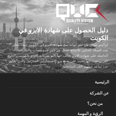
لتجاوز
لى
لمحتوى
دليل الحصول على شهادة الايزو في
الكويت
كواليتي فيجن من اهم جهات منح شهادة الايزو في الكويت حيث يتجاوز
عدد العملاء الحالين ثلاثمائة عميل من اكبر المؤسسات والشركات
الحاصله على شهادة الايزو بجانب انها اكبر شركات الايزو بالكويت والخليج
العربي حيث انها تعتمد على نخبة من الاستشاريين المدربين والذي تجاوز
عدد ساعه عملهم الاف الساعات
الرئيسية
عن الشركة
من نحن؟
الرؤية و المهمة