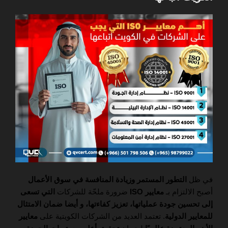
في ظل
التطور المستمر وزيادة المنافسة في سوق الأعمال
أصبح الالتزام بـ
معايير ISO
ضرورة ملحّة للشركات
التي تسعى
إلى تحسين جودة عملياتها، تعزيز كفاءتها، و أيضا ضمان الامتثال
للمعايير الدولية
. تعتمد العديد من الشركات الكويتية على
معايير