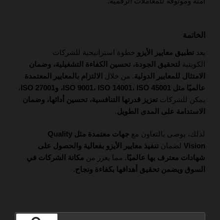
آمنة وموثوقة للمعاملات الرقمية.
الخاتمة
يعد
تطبيق معايير الأيزو
خطوة استراتيجية للشركات
الكويتية
لتحقيق الجودة، تحسين الكفاءة التشغيلية، وضمان
الامتثال للمعايير الدولية
. من خلال
الالتزام بالمعايير المعتمدة
عالميًا مثل ISO 9001، ISO 14001، ISO 45001، وISO 27001
،
يمكن للشركات
تعزيز قدرتها التنافسية، تحسين أدائها، وضمان
الاستدامة على المدى الطويل
.
لذلك، يوصى بالتعاون مع
جهات معتمدة مثل Quality
Vision
لضمان
تنفيذ معايير الأيزو بفعالية والحصول على
شهادات معترف بها عالميًا.
مما يعزز من
مكانة الشركات في
السوق ويضمن تحقيق أهدافها بكفاءة ونجاح
.
البحث