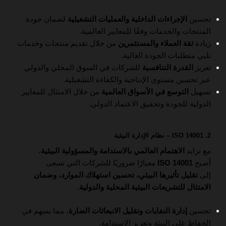
تحسين
الإجراءات الداخلية والعمليات التشغيلية
لضمان جودة
المنتجات والخدمات وفقًا للمعايير العالمية.
زيادة
ثقة العملاء والمستثمرين
من خلال تقديم منتجات وخدمات
تلبي متطلبات الجودة العالية.
تعزيز
القدرة التنافسية
للشركات في السوق المحلي والدولي
عبر تحسين مستوى الإنتاجية والكفاءة التشغيلية.
تسهيل
التوسع في الأسواق العالمية
من خلال الامتثال للمعايير
الدولية للجودة وتحقيق الاعتماد الدولي.
2. ISO 14001 – نظام الإدارة البيئية
مع تزايد
الاهتمام العالمي بالاستدامة والمسؤولية البيئية
،
أصبح
ISO 14001
معيارًا ضروريًا للشركات التي تسعى
إلى
تقليل تأثيرها البيئي، تحسين استهلاك الموارد، وضمان
الامتثال للتشريعات البيئية المحلية والدولية
.
تحسين
إدارة النفايات وتقليل الانبعاثات الضارة
، مما يسهم في
الحفاظ على البيئة وتعزيز الاستدامة.