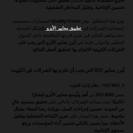
الأيزو المعتمدة عالميًا
لضمان
تحقيق أعلى مستويات الجودة،
تحسين الإنتاجية، وتقليل المخاطر التشغيلية
.
ومن هذا المنطلق، توفر
Quality Vision
استشارات متخصصة
لمساعدة الشركات في
تطبيق معايير الأيزو
بالشكل الصحيح.
مما يساهم بالتالي في تعزيز قدرتها التنافسية داخل السوق
المحلي والدولي. فيما يلي
أبرز معايير الأيزو التي يجب على
الشركات الكويتية الالتزام بها لتحقيق أفضل النتائج
:
أبرز معايير ISO التي يجب أن تلتزم بها الشركات في الكويت
1. ISO 9001 – نظام إدارة الجودة
يعتبر
ISO 9001
من
أهم وأوسع معايير الأيزو انتشارًا
عالميًا.
حيث يساعد الشركات بالتالي على
تحقيق مستوى عالٍ
من الجودة، تحسين إجراءات العمل، وزيادة رضا العملاء بشكل
ملحوظ
. يعمل هذا المعيار على
تعزيز الكفاءة التشغيلية وتقليل
الأخطاء. مما يضمن بالتالي تحسين أداء المؤسسات ورفع
مستوى الإنتاجية
.