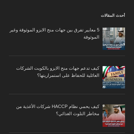
أحدث المقالات
5 معايير تفرق بين جهات منح الايزو الموثوقة وغير
الموثوقة
كيف تدعم جهات منح الايزو بالكويت الشركات
العائلية للحفاظ على استمراريتها؟
كيف يحمي نظام HACCP شركات الأغذية من
مخاطر التلوث الغذائي؟