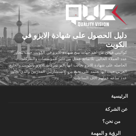
لتجاوز
لى
لمحتوى
دليل الحصول على شهادة الايزو في
الكويت
كواليتي فيجن من اهم جهات منح شهادة الايزو في الكويت حيث يتجاوز
عدد العملاء الحالين ثلاثمائة عميل من اكبر المؤسسات والشركات
الحاصله على شهادة الايزو بجانب انها اكبر شركات الايزو بالكويت والخليج
العربي حيث انها تعتمد على نخبة من الاستشاريين المدربين والذي تجاوز
عدد ساعه عملهم الاف الساعات
الرئيسية
عن الشركة
من نحن؟
الرؤية و المهمة