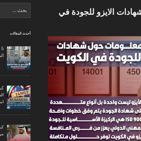
البحث
 شهادات الايزو للجودة في
عن:
أحدث المقالات
5
ال
كي
ال
اس
من