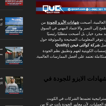
 العالمية، أصبحت
شهادات الأيزو للجودة
من
كثي
ح إلى التميز والاعتماد المهني في السوق
د مجرد خيار، بل أصبحت متطلبًا رئيسيًا
ن تتوفر المعلومات الصحيحة والموثوقة حول
اصل
شركة كوالتى فيجن (Quality
مم
سسات الكويتية لفهم وتطبيق نظم الجودة
بم
تكاملة تعتمد على أفضل الممارسات العالمية.
 شهادات الايزو للجودة في
ال
تراتيجية تعتمدها الشركات في الكويت
لعمليات. لأن معايير الجودة باتت جزءًا من