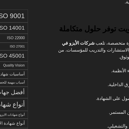
ة.
ISO 9001
يت توفر حلول متكاملة
ISO 14001
ISO 22000
برة متخصصة، تلعب
شركات الأيزو في
ISO 27001
 والاستشارات والتدريب للمؤسسات. من
ISO 45001
ثوق.
Quality Vision
الأنظمة.
أساسيات شهادة الا
أسباب مهمة للحصو
الداخلية.
أفضل جهات 
صول على الشهادة.
أنواع شهاد
ن المستمر.
أنواع شهادات الايزو
أنواع شهادة ال
 والتشغيلي.