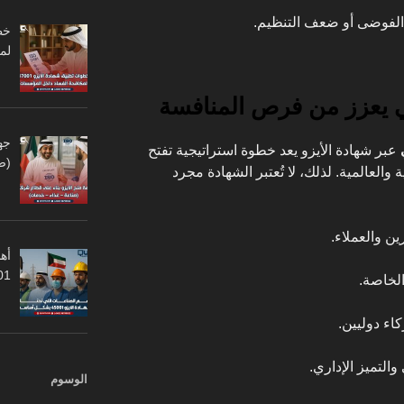
ن الفوضى أو ضعف التنظيم.
لم
لي يعزز من فرص المنافسة
جه
عبر شهادة الأيزو يعد خطوة استراتيجية تفتح
(ص
والعالمية. لذلك، لا تُعتبر الشهادة مجرد
ن والعملاء.
أهم
45001
لخاصة.
اء دوليين.
لتميز الإداري.
الوسوم