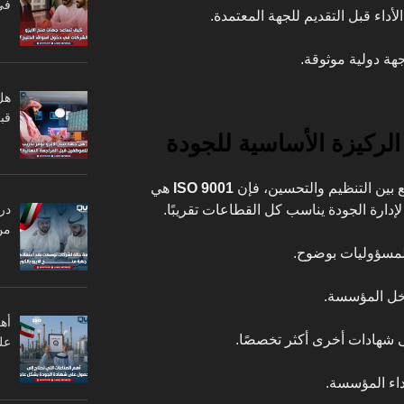
في
لأداء قبل التقديم للجهة المعتمدة.
هة دولية موثوقة.
هل
قبل
 بين التنظيم والتحسين، فإن
ISO 9001
هي
اً لإدارة الجودة يناسب كل القطاعات تقريبًا.
در
من
لمسؤوليات بوضوح.
اخل المؤسسة.
أه
 شهادات أخرى أكثر تخصصًا.
عل
داء المؤسسة.