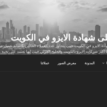
ى شهادة الايزو في الكويت
ة الايزو في الكويت حيث يتجاوز عدد العملاء الحالين ثلاثمائة عميل
ا اكبر شركات الايزو بالكويت والخليج العربي حيث انها تعتمد على نخبة 
ات
المدونة
معرض الصور
عملائنا