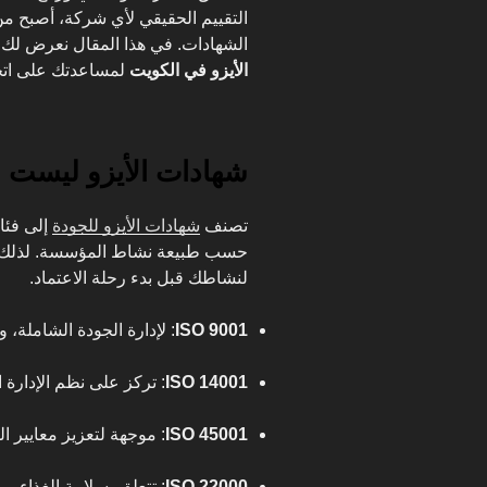
التقييم الحقيقي لأي شركة، أصبح من
الشهادات. في هذا المقال نعرض لك أهم 5 معلومات يجب أن تع
الأيزو في الكويت
لمساعدتك على اتخا
شهادات الأيزو ليست و
تصنف
شهادات الأيزو للجودة
إلى فئا
حسب طبيعة نشاط المؤسسة. لذلك، م
لنشاطك قبل بدء رحلة الاعتماد.
ISO 9001
: لإدارة الجودة الشاملة، وه
ISO 14001
: تركز على نظم الإدارة الب
ISO 45001
: موجهة لتعزيز معايير ا
ISO 22000
: تتعلق بسلامة الغذاء.