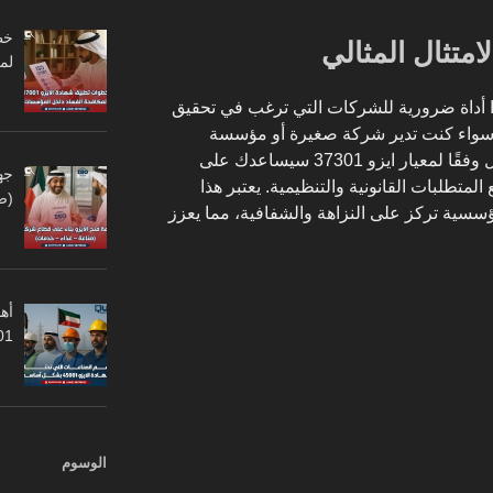
امتثال المثالي
لم
في نهاية المطاف، يعتبر ISO 37301 أداة ضرورية للشركات التي ترغب في تحقيق
 سواء كنت تدير شركة صغيرة أو مؤسسة
كبيرة. فإن اعتماد نظام إدارة الامتثال وفقًا لمعيار ايزو 37301 سيساعدك على
جه
متطلبات القانونية والتنظيمية. يعتبر هذا
(ص
ؤسسية تركز على النزاهة والشفافية، مما يعزز
أهم
45001
الوسوم