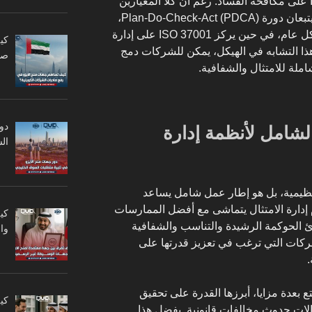
على الجانب الآخر، يركز ISO 37001 على مكافحة الفساد. رغم أن كلا المعيارين
يعتمد على نهج قائم على المخاطر ويتبعان دورة Plan-Do-Check-Act (PDCA)،
فإن ISO 37301 يتناول الامتثال بشكل عام، في حين يركز ISO 37001 على إدارة
كي
ا التشابه في الهيكل، يمكن للشركات دمج
صا
املة للامتثال والشفافية.
دو
المعيار الشامل لأنظمة إدارة
ال
جرد أداة تنظيمية، بل هو إطار عمل شامل يساعد
دارة الامتثال يتماشى مع أفضل الممارسات
كي
ادئ الحوكمة الرشيدة والتناسب والشفافية
وا
لشركات التي ترغب في تعزيز قدرتها على
.
 التي تتبنى ايزو 37301 تتمتع بعدة مزايا، أبرزها القدرة على تحقيق
كي
الات حدوث مخالفات قانونية. بفضل هذا