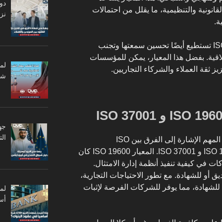
دو
قانونية والتنظيمية، ما يقلل من احتمالات
نزا
ة.
الشركات التي تتبنى معيار ISO 37301 تستطيع أيضًا تحسين سمعتها وتجنب
خلاقية. بفضل هذا المعيار، يمكن للمؤسسات
لم
زيز ثقة العملاء والشركاء التجاريين.
شر
جه
ال
عندما نتحدث عن إدارة الامتثال، من المهم الإشارة إلى الفرق بين ISO
37301 والمعايير الأخرى مثل ISO 19600 و ISO 37001. المعيار ISO 19600 كان
كات في كيفية تنفيذ أنظمة إدارة الامتثال.
ديق أو للشهادة. مع تطور الاحتياجات التجارية،
 كمعيار رسمي للشهادة، مما يوفر للشركات الفرصة لإثبات
أس