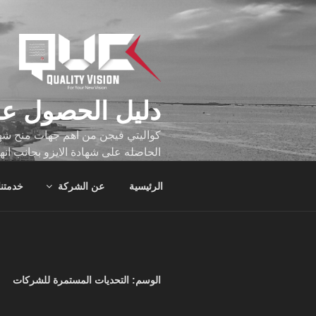
لتجاوز
لى
لمحتوى
دليل الحصول عل
كواليتي فيجن من اهم جهات منح شهاد
الحاصله على شهادة الايزو بجانب انه
تجاوز عدد ساعه عملهم الاف الساع
الرئيسية
عن الشركة
خدمتنا
الوسم:
التحديات المستمرة للشركات