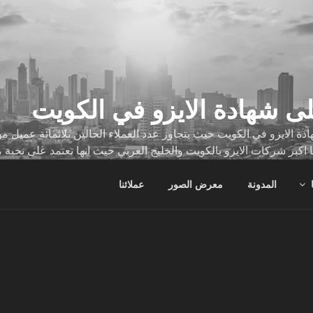
ى شهادة الايزو في الكويت
ة الايزو في الكويت حيث يتجاوز عدد العملاء الحالين ثلاثمائة عميل
ا اكبر شركات الايزو بالكويت والخليج العربي حيث انها تعتمد على نخبة 
ات
المدونة
معرض الصور
عملائنا