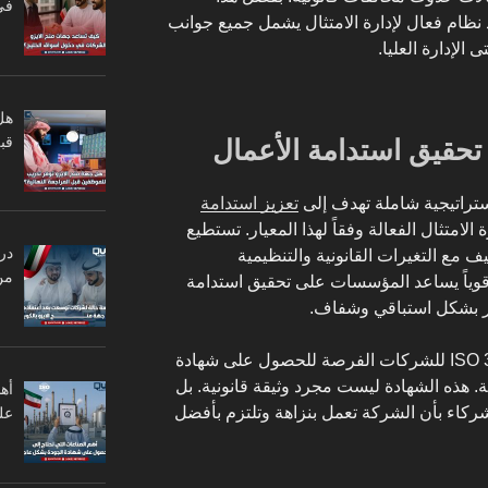
في
نظام فعال لإدارة الامتثال يشمل جميع جوانب
 الإدارة العليا.
هل
قبل
تعزيز استدامة
الامتثال الفعالة وفقاً لهذا المعيار. تستطيع
در
ف مع التغيرات القانونية والتنظيمية
من
 يوفر ايزو 37301 إطاراً قوياً يساعد المؤسسات على تحقيق استدامة
طر بشكل استباقي وشفاف.
علاوة على ذلك، يوفر المعيار ISO 37301 للشركات الفرصة للحصول على شهادة
مية. هذه الشهادة ليست مجرد وثيقة قانونية. بل
أه
لشركاء بأن الشركة تعمل بنزاهة وتلتزم بأفضل
عل