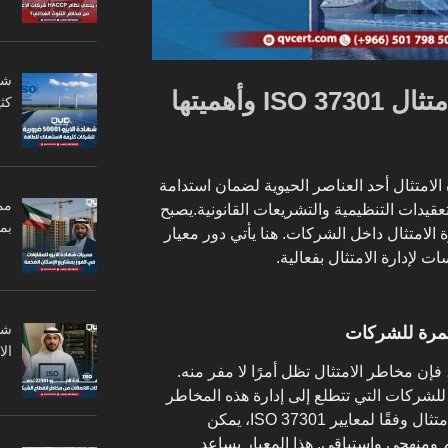
شهادة أنظمة إدارة الامتثال ISO 37301 وأهميتها
كثي
 الامتثال أحد العناصر الحيوية لضمان استدامة
مم
قيدات التنظيمية والتشريعات القانونية.يصبح
بم
الامتثال داخل الشركات. هنا يأتي دور معيار
تمرة للشركات
ال
إن مخاطر الامتثال تظل أمرًا لا مفر منه.
وموحداً للشركات التي تتطلع إلى إدارة هذه المخاطر
بفعالية. من خلال تبني نظام إدارة الامتثال وفقًا لمعايير ISO 37301، يمكن
ومنهجي واستباقي. هذا المعيار يساعد