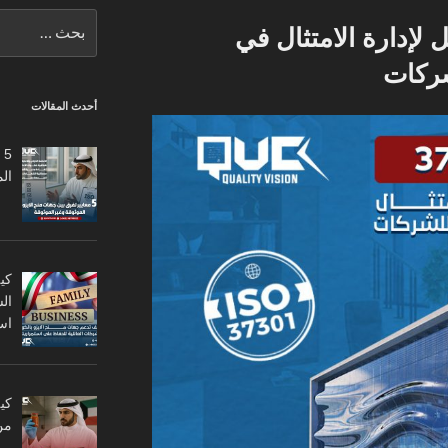
البحث
 الأمثل لإدارة الامتثال في
عن:
شركات
أحدث المقالات
5
ال
كي
ال
اس
من