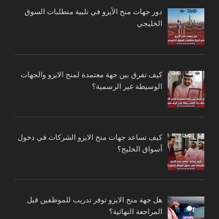
دور جهات منح الأيزو في تلبية متطلبات السوق
الخليجي
كيف تفرق بين جهة معتمدة لمنح الايزو والجهات
الوسيطة غير الرسمية؟
كيف تساعد جهات منح الايزو الشركات في دخول
أسواق الخليج؟
هل جهة منح الايزو توفر تدريب للموظفين قبل
المراجعة النهائية؟