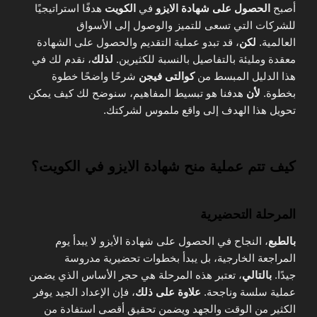
أصبح
الحصول على شهادة الايزو
في
الكويت
هدفًا استراتيجيًا
للشركات التي تسعى للتميز والوصول إلى الأسواق
العالمية.
لكن
، قد تبدو عملية التقديم والحصول على الشهادة
معقدة ومليئة بالتفاصيل بالنسبة للكثيرين.
لذلك
، نقدم لك في
هذا الدليل المبسط من
كوالتى فيجن
شرحًا واضحًا خطوة
بخطوة.
لأن
هدفنا هو تبسيط المفاهيم، سنوضح لك كيف يمكن
تحويل هذا الهدف إلى واقع ملموس لشركتك.
كيف تتم عملية منح شهادة الايزو في الكويت؟
المرحلة التحضيرية
بالطبع
، النجاح في الحصول على شهادة الأيزو لا يبدأ يوم
المراجعة الخارجية، بل يبدأ بخطوات تحضيرية مدروسة
جيدًا.
بالتالي
، تعتبر هذه المرحلة هي حجر الأساس الذي يضمن
عملية سلسة وناجحة.
علاوة على ذلك
، فإن الإعداد الجيد يوفر
الكثير من الوقت والجهد ويضمن تحقيق أقصى استفادة من