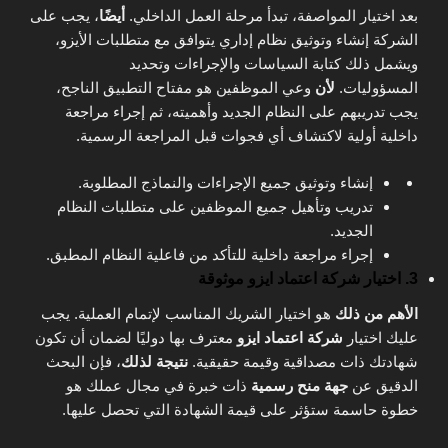
بعد اختيار المواصفة، تبدأ مرحلة العمل الداخلي.
أيضًا
، يجب على
الشركة إنشاء وتوثيق نظام إداري يتوافق مع متطلبات الأيزو،
ويشمل ذلك كتابة السياسات والإجراءات وتحديد
المسؤوليات.
لأن
وعي الموظفين هو مفتاح التطبيق الناجح،
يجب تدريبهم على النظام الجديد وأهميته، ثم إجراء مراجعة
داخلية أولية لاكتشاف أي فجوات قبل المراجعة الرسمية.
إنشاء وتوثيق جميع الإجراءات والنماذج المطلوبة.
تدريب وتأهيل جميع الموظفين على متطلبات النظام
الجديد.
إجراء مراجعة داخلية للتأكد من فاعلية النظام المطبق.
3. اختيار شركة اعتماد ايزو موثوقة
الأهم من ذلك
هو اختيار الشريك المناسب لإتمام العملية. يجب
عليك اختيار
شركة اعتماد ايزو
معترف بها دوليًا لضمان أن تكون
شهادتك ذات مصداقية وقيمة حقيقية.
نتيجة لذلك
، فإن البحث
الدقيق عن
جهة منح رسمية
ذات خبرة في مجال عملك هو
خطوة حاسمة ستؤثر على قيمة الشهادة التي تحصل عليها.