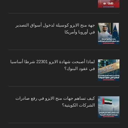
جهة منح الايزو كوسيلة لدخول أسواق التصدير
في أوروبا وأمريكا
لماذا أصبحت شهادة الايزو 22301 شرطا أساسيا
في عقود البنوك؟
كيف تساهم جهات منح الايزو في رفع صادرات
الشركات الكويتية؟