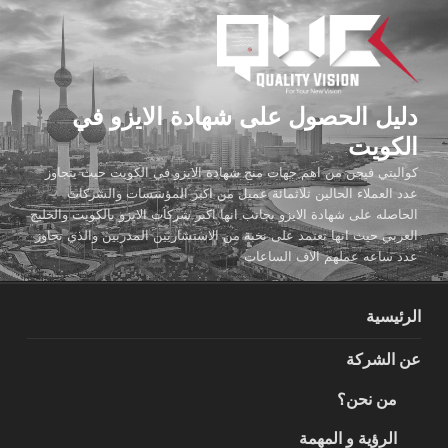
لتجاوز
لى
لمحتوى
دليل الحصول على شهادة الايزو في
الكويت
كواليتي فيجن من اهم جهات منح شهادة الايزو في الكويت حيث يتجاوز
عدد العملاء الحالين ثلاثمائة عميل من اكبر المؤسسات والشركات
الحاصله على شهادة الايزو بجانب انها اكبر شركات الايزو بالكويت والخليج
العربي حيث انها تعتمد على نخبة من الاستشاريين المدربين والذي تجاوز
عدد ساعه عملهم الاف الساعات
الرئيسية
عن الشركة
من نحن؟
الرؤية و المهمة