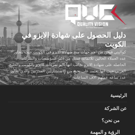
لتجاوز
لى
لمحتوى
دليل الحصول على شهادة الايزو في
الكويت
كواليتي فيجن من اهم جهات منح شهادة الايزو في الكويت حيث يتجاوز
عدد العملاء الحالين ثلاثمائة عميل من اكبر المؤسسات والشركات
الحاصله على شهادة الايزو بجانب انها اكبر شركات الايزو بالكويت والخليج
العربي حيث انها تعتمد على نخبة من الاستشاريين المدربين والذي تجاوز
عدد ساعه عملهم الاف الساعات
الرئيسية
عن الشركة
من نحن؟
الرؤية و المهمة