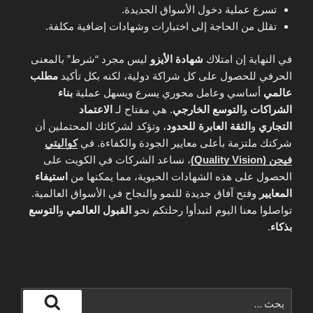
تسرع عملية دخول الأسواق الجديدة.
تقلل من الحاجة إلى اختبارات وشهادات إضافية مكلفة.
في النهاية إن امتلاك
شهادة الأيزو
ليس مجرد “شرط” بالمعنى
الحرفي للحصول على كل شراكة دولية، لكنه بكل تأكيد
مطلب
عالمي
أساسي وعامل محوري يسرع ويسهل عملية
بناء
الشراكات
و
التوسع الخارجي
. هي مفتاح لـ
الاعتماد
التجاري
و
الثقة العابرة للحدود
، وتؤكد لشركائك المحتملين أن
شركتك ملتزمة بأعلى معايير الجودة والكفاءة. في
كواليتي
فيجن (Quality Vision)
، نساعد الشركات في الكويت على
الحصول على هذه الشهادات الحيوية، مما يمكنها من
استيفاء
المعايير
وفتح آفاق جديدة للنمو والنجاح في الأسواق العالمية.
تواصلوا معنا اليوم لتبدأوا رحلتكم نحو
القبول العالمي
و
التوسع
بذكاء
.
البحث
عن: