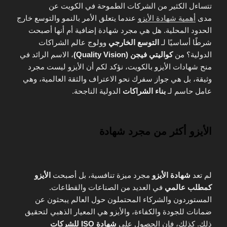
تتساءل الكثير من الشركات الطموحة في الكويت عن
مدى
أهمية شهادة الأيزو
عندما يتعلق الأمر بالنمو والتوسع خارج
الحدود المحلية. هل هي مجرد شهادة إضافية أم أنها أصبحت
شرطًا أساسيًا لـ
التوسع الخارجي
وولوج عالم الشراكات
الدولية؟ من
كواليتي فيجن (Quality Vision)
، الاسم الرائد في
منح شهادات الأيزو بالكويت، نؤكد لكم أن الأيزو ليست مجرد
وثيقة، بل هي جواز سفرك نحو الاعتراف والثقة العالمية، وهي
عامل حاسم لـ
بناء الشراكات
الدولية الناجحة.
الأيزو أكثر من مجرد شهادة
لم تعد
شهادة الأيزو
مجرد ميزة تنافسية، بل أصبحت
الأيزو
كمطلب عالمي
في العديد من الصناعات والقطاعات.
المستوردون والشركاء المحتملون حول العالم يبحثون عن
ضمانات للجودة والكفاءة، والأيزو هي المعيار الذهبي لتحقيق
ذلك. كذلك، فإن الحصول على
شهادة ISO للشركات