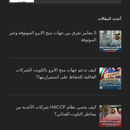
بحث
أحدث المقالات
5 معايير تفرق بين جهات منح الايزو الموثوقة وغير
الموثوقة
كيف تدعم جهات منح الايزو بالكويت الشركات
العائلية للحفاظ على استمراريتها؟
كيف يحمي نظام HACCP شركات الأغذية من
مخاطر التلوث الغذائي؟