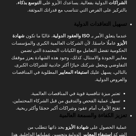
الشراكات
الدولية بفعالية. يساعدك الأيزو على
التوسع بذكاء
،
بالتركيز على الفرص التي تتناسب مع قدراتك الموثقة.
تسهيل التعاقدات الدولية
عندما يتعلق الأمر بـ
ISO والعقود الدولية
، غالبًا ما تكون
شهادة
الأيزو
عاملًا حاسمًا. لأن الشركات العالمية الكبرى والمؤسسات
الحكومية تفضل التعامل مع الكيانات المعتمدة التي تضمن
معايير الجودة والامتثال. كذلك، وجود هذه الشهادة يعزز موقفك
التفاوضي ويجعل شركتك خيارًا أكثر جاذبية للشراكات الكبرى.
بالتالي، يسهل عليك
استيفاء المعايير
المطلوبة في المناقصات
والعروض الدولية.
تعتبر ميزة تنافسية قوية في المناقصات العالمية.
تسهل عملية الفحص والتدقيق من قبل الشركاء المحتملين.
تفتح الأبواب أمام عقود وشراكات أكبر حجمًا وأكثر ربحية.
تعزيز الكفاءة والسمعة العالمية
عملية الحصول على
شهادة الأيزو
بحد ذاتها تتطلب من
الشركة
استيفاء المعايير
الدولية وتحسين عملياتها الداخلية. هذا