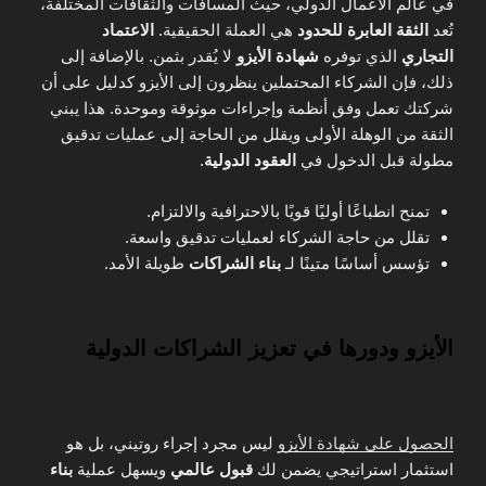
في عالم الأعمال الدولي، حيث المسافات والثقافات المختلفة،
تُعد
الثقة العابرة للحدود
هي العملة الحقيقية.
الاعتماد
التجاري
الذي توفره
شهادة الأيزو
لا يُقدر بثمن. بالإضافة إلى
ذلك، فإن الشركاء المحتملين ينظرون إلى الأيزو كدليل على أن
شركتك تعمل وفق أنظمة وإجراءات موثوقة وموحدة. هذا يبني
الثقة من الوهلة الأولى ويقلل من الحاجة إلى عمليات تدقيق
مطولة قبل الدخول في
العقود الدولية
.
تمنح انطباعًا أوليًا قويًا بالاحترافية والالتزام.
تقلل من حاجة الشركاء لعمليات تدقيق واسعة.
تؤسس أساسًا متينًا لـ
بناء الشراكات
طويلة الأمد.
الأيزو ودورها في تعزيز الشراكات الدولية
الحصول على شهادة الأيزو
ليس مجرد إجراء روتيني، بل هو
استثمار استراتيجي يضمن لك
قبول عالمي
ويسهل عملية
بناء