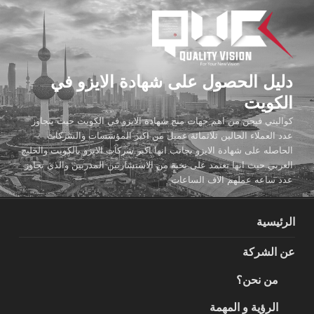
لتجاوز
لى
لمحتوى
دليل الحصول على شهادة الايزو في
الكويت
كواليتي فيجن من اهم جهات منح شهادة الايزو في الكويت حيث يتجاوز
عدد العملاء الحالين ثلاثمائة عميل من اكبر المؤسسات والشركات
الحاصله على شهادة الايزو بجانب انها اكبر شركات الايزو بالكويت والخليج
العربي حيث انها تعتمد على نخبة من الاستشاريين المدربين والذي تجاوز
عدد ساعه عملهم الاف الساعات
الرئيسية
عن الشركة
من نحن؟
الرؤية و المهمة