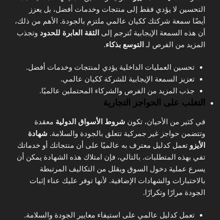
التحسين لا يؤدي فقط إلى منتجات وخدمات أفضل، بل يعزز
أيضًا سمعة شركتك ككيان عالمي ملتزم بالجودة. الأهم من ذلك،
أن هذه السمعة الإيجابية تُترجم إلى
الثقة العابرة للحدود
وتجذب
المزيد من الفرص لـ
التوسع بذكاء
.
تحسين العمليات الداخلية يؤدي لمنتجات وخدمات أفضل.
تعزيز السمعة الإيجابية للشركة ككيان عالمي.
جذب المزيد من الفرص والشركاء المحتملين عالميًا.
التغلب على الحواجز التجارية
في كثير من الأحيان، تكون
شروط الأسواق الدولية
معقدة
وتتضمن حواجز غير جمركية تتعلق بالجودة والسلامة.
شهادة
الأيزو
تعمل كدليل معترف به عالميًا على أن منتجاتك أو خدماتك
تفي بهذه المتطلبات. بالتالي، فإن امتلاك هذه الشهادة يمكن أن
يسرع عملية دخول السوق ويقلل من التكاليف المرتبطة
بالاختبارات والشهادات الإضافية. لأنها توفر عليك عناء إثبات
الجودة مرارًا وتكرارًا.
تعمل كدليل عالمي على استيفاء معايير الجودة والسلامة.