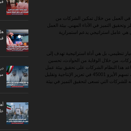
في
ايزو 45001 الاستدامة في العمل من خلال تمكين الشركات من
تحقيق التميز في الأداء المهني. بيئة العمل
هل
ل هي عامل استراتيجي يدعم استمرارية
قبل
ليست مجرد معيار تنظيمي، بل هي أداة استراتيجية تهدف إلى
شركات. من خلال الوقاية من الحوادث، تحسين
اعد هذا النظام الشركات على تحقيق بيئة عمل
در
من
صحية ومستدامة. في نهاية المطاف، تسهم الأيزو 45001 في تعزيز الإنتاجية وتقليل
عنه للشركات التي تسعى لتحقيق التميز في بيئة
أه
عل