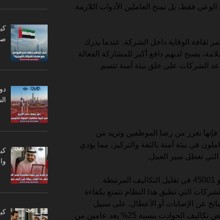
لوعي فقط، بل تمنح العاملين الأدوات اللازمة
كي
صا
مر ثقافة الوقاية داخل الشركة. عندما يدرك
لامة، يصبح لديهم دافع أكبر للمشاركة الفعالة
اعد الشركات على خلق بيئة آمنة تتسم
دو
ال
 فإنها تعزز من رضا الموظفين وتزيد من
لون في بيئة آمنة بالثقة والتركيز، مما يؤدي
كي
 التي تعطل سير العمل.
وا
بالإضافة إلى ذلك، يساهم نظام الأيزو 45001 في تقليل التكاليف المرتبطة
لشركات التي تطبق هذا النظام تتمتع بكفاءة
لناتج عن الإصابات أو الأعطال. على سبيل
كي
المثال، أحد الشركات استطاعت خفض تكاليف الحوادث بنسبة 25% بعد عامين من