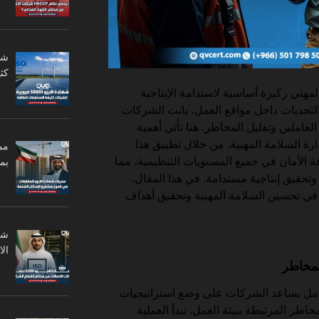
كثي
المهني ركيزة أساسية لاستدامة الإنتاجية
التحديات داخل مواقع العمل، باتت الشركات
عاملين وتقليل المخاطر. هنا تأتي أهمية
ارة السلامة المهنية. من خلال تطبيق هذا
مم
ة الأمان في جميع المستويات التنظيمية، مما
بم
وتحقيق إنتاجية مستدامة. في هذا المقال،
ستعرض كيف يساهم الايزو 45001 في تحسين السلامة المهنية وتحقيق أهداف
ال
لمخاطر
ايزو 45001 كإطار شامل يساعد الشركات على وضع استراتيجيات
خاطر المرتبطة ببيئة العمل. تبدأ العملية