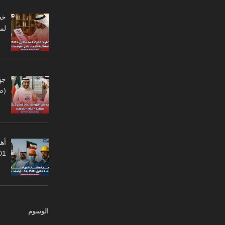
لم
جه
(ص
أهم
45001
الوسوم