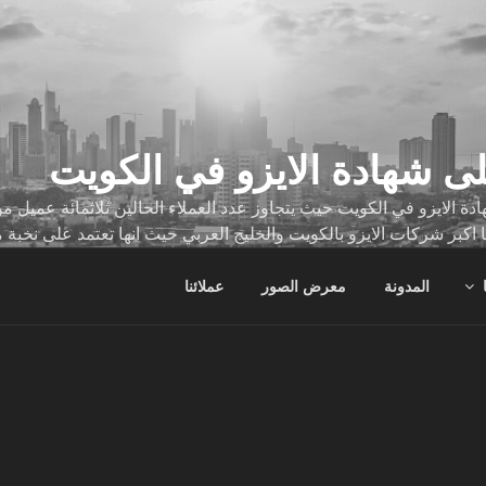
ى شهادة الايزو في الكويت
ة الايزو في الكويت حيث يتجاوز عدد العملاء الحالين ثلاثمائة عميل
ا اكبر شركات الايزو بالكويت والخليج العربي حيث انها تعتمد على نخبة 
ات
المدونة
معرض الصور
عملائنا