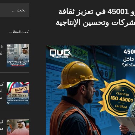
البحث
كيف يساعد نظام الايزو 45001 في تعزيز ثقافة
عن:
لشركات وتحسين الإنتاجية
أحدث المقالات
5
ال
كي
ال
اس
من