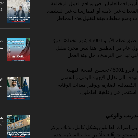
دو
أن تواجه العاملين في مواقع العمل المختلفة.
نزا
معدات غير الآمنة أو الممارسات غير السليمة.
ات وضع خطط دقيقة لتقليل هذه المخاطر
لم
على سبيل المثال، أحد المصانع الذي طبق نظام الأيزو 45001 شهد انخفاضًا كبيرًا
شر
ث بنسبة 40% خلال أول عام من التطبيق. هذا ليس مجرد تقليل
تي تبدأ في الترسخ داخل بيئة العمل.
إلى جانب الوقاية من الحوادث، يدعم الأيزو 45001 تحسين الصحة المهنية
دف إلى تقليل الإجهاد البدني والنفسي.
جه
الكيميائية الضارة، وتوفير معدات الوقاية
ال
تثمار في رفاهية العاملين.
لتدريب والوعي
أس
 دون إشراك العاملين بشكل كامل. لذلك، يركز
وظفين ليصبحوا جزءًا فاعلًا من نظام السلامة. هذه