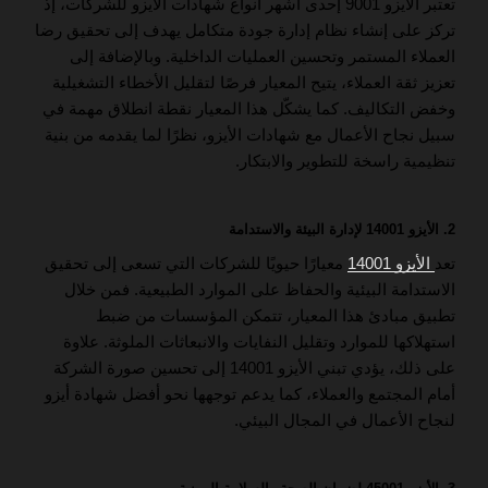
تعتبر الأيزو 9001 إحدى أشهر أنواع شهادات الأيزو للشركات، إذ
تركز على إنشاء نظام إدارة جودة متكامل يهدف إلى تحقيق رضا
العملاء المستمر وتحسين العمليات الداخلية. وبالإضافة إلى
تعزيز ثقة العملاء، يتيح المعيار فرصًا لتقليل الأخطاء التشغيلية
وخفض التكاليف. كما يشكّل هذا المعيار نقطة انطلاق مهمة في
سبيل نجاح الأعمال مع شهادات الأيزو، نظرًا لما يقدمه من بنية
تنظيمية راسخة للتطوير والابتكار.
2. الأيزو 14001 لإدارة البيئة والاستدامة
تعد
الأيزو 14001
معيارًا حيويًا للشركات التي تسعى إلى تحقيق
الاستدامة البيئية والحفاظ على الموارد الطبيعية. فمن خلال
تطبيق مبادئ هذا المعيار، تتمكن المؤسسات من ضبط
استهلاكها للموارد وتقليل النفايات والانبعاثات الملوثة. علاوة
على ذلك، يؤدي تبني الأيزو 14001 إلى تحسين صورة الشركة
أمام المجتمع والعملاء، كما يدعم توجهها نحو أفضل شهادة أيزو
لنجاح الأعمال في المجال البيئي.