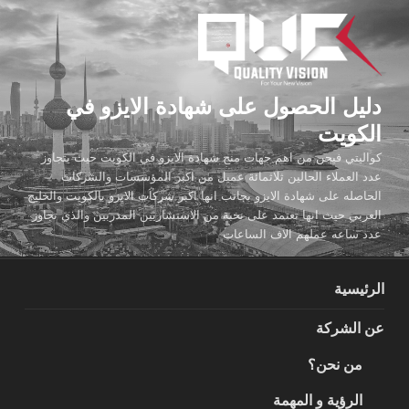
لتجاوز
لى
لمحتوى
دليل الحصول على شهادة الايزو في
الكويت
كواليتي فيجن من اهم جهات منح شهادة الايزو في الكويت حيث يتجاوز
عدد العملاء الحالين ثلاثمائة عميل من اكبر المؤسسات والشركات
الحاصله على شهادة الايزو بجانب انها اكبر شركات الايزو بالكويت والخليج
العربي حيث انها تعتمد على نخبة من الاستشاريين المدربين والذي تجاوز
عدد ساعه عملهم الاف الساعات
الرئيسية
عن الشركة
من نحن؟
الرؤية و المهمة