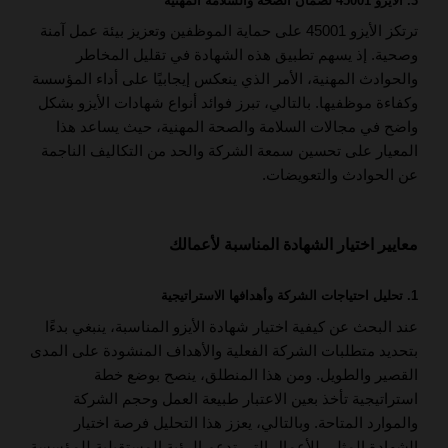
3. الأيزو 45001 لضمان الصحة والسلامة المهنية
ترتكز الأيزو 45001 على حماية الموظفين وتعزيز بيئة عمل آمنة
وصحية. إذ يسهم تطبيق هذه الشهادة في تقليل المخاطر
والحوادث المهنية، الأمر الذي ينعكس إيجابيًا على أداء المؤسسة
وكفاءة موظفيها. بالتالي، تبرز فوائد أنواع شهادات الأيزو بشكل
واضح في مجالات السلامة والصحة المهنية، حيث يساعد هذا
المعيار على تحسين سمعة الشركة والحد من التكاليف الناجمة
عن الحوادث والتعويضات.
معايير اختيار الشهادة المناسبة لأعمالك
1. تحليل احتياجات الشركة وأهدافها الاستراتيجية
عند البحث عن كيفية اختيار شهادة الأيزو المناسبة، ينبغي بدءًا
بتحديد متطلبات الشركة الفعلية والأهداف المنشودة على المدى
القصير والطويل. ومن هذا المنطلق، ينصح بوضع خطة
استراتيجية تأخذ بعين الاعتبار طبيعة العمل وحجم الشركة
والموارد المتاحة. وبالتالي، يعزز هذا التحليل فرصة اختيار
الشهادة المثلى للأعمال التي تدعم الرؤية المستقبلية للمؤسسة