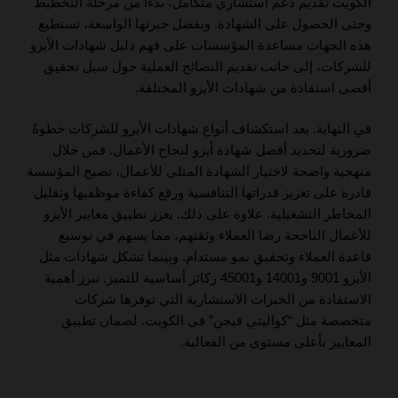
الكويت تقديم دعم استشاري متكامل، بدءًا من مرحلة التخطيط
وحتى الحصول على الشهادة. وبفضل خبرتها الواسعة، تستطيع
هذه الجهات مساعدة المؤسسات على فهم دليل شهادات الأيزو
للشركات، إلى جانب تقديم النصائح العملية حول سبل تحقيق
أقصى استفادة من شهادات الأيزو المختلفة.
في النهاية. يعد استكشاف أنواع شهادات الأيزو للشركات خطوةً
ضرورية لتحديد أفضل شهادة أيزو لنجاح الأعمال. فمن خلال
منهجية واضحة لاختيار الشهادة المثلى للأعمال، تصبح المؤسسة
قادرة على تعزيز قدراتها التنافسية ورفع كفاءة موظفيها وتقليل
المخاطر التشغيلية. علاوة على ذلك. يعزز تطبيق معايير الأيزو
للأعمال الناجحة رضا العملاء وثقتهم، مما يسهم في توسيع
قاعدة العملاء وتحقيق نمو مستدام. وبينما تشكل شهادات مثل
الأيزو 9001 و14001 و45001 ركائز أساسية للتميز. تبرز أهمية
الاستفادة من الخبرات الاستشارية التي توفرها شركات
متخصصة مثل “كواليتي فيجن” في الكويت. لضمان تطبيق
المعايير بأعلى مستوى من الفعالية.