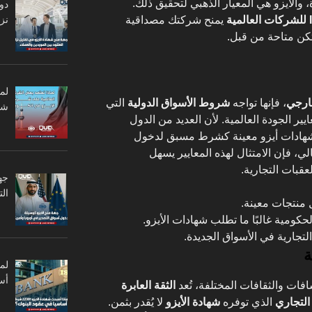
والأيزو هي المعيار الذهبي لتحقيق ذلك.
دو
نزا
يمنح شركتك مصداقية
تكن متاحة من قبل.
لم
خارجي
، فإنها تواجه
شروط الأسواق الدولية
التي
شر
عايير الجودة العالمية. لأن العديد من الدول
 شهادات أيزو معينة كشرط مسبق لدخول
لي، فإن الامتثال لهذه المعايير يسهل
قبات التجارية.
جه
ال
 منتجات معينة.
كومية غالبًا ما تطلب شهادات الأيزو.
لتجارية في الأسواق الجديدة.
ة
أس
فات والثقافات المختلفة، تُعد
الثقة العابرة
 التجاري
الذي توفره
شهادة الأيزو
لا يُقدر بثمن.