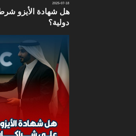
نُشر
2025-07-18
في
هل شهادة الأيزو شر
دولية؟