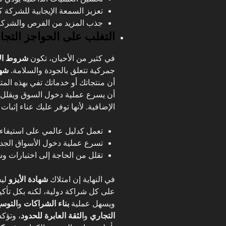
تعزيز السمعة الإيجابية للشركة 
جذب المزيد من الفرص والشركاء ا
التغلب على الحواجز التجار
في كثير من الأحيان، تكون
شروط الأ
جمركية تتعلق بالجودة والسلامة.
شها
أن منتجاتك أو خدماتك تفي بهذه المت
أن يسرع عملية دخول السوق ويقلل م
الإضافية. لأنها توفر عليك عناء إثبات ا
تعمل كدليل عالمي على استيفاء م
تسرع عملية دخول الأسواق الجدي
تقلل من الحاجة إلى اختبارات و
في النهاية إن امتلاك
شهادة الأيزو
ليس
على كل شراكة دولية، لكنه بكل تأكي
ويسهل عملية
بناء الشراكات
و
التوس
التجاري
و
الثقة العابرة للحدود
، وتؤك