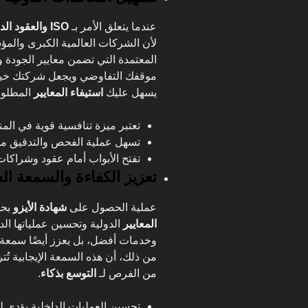
عندما يتعلق الأمر بـ
ISO والعقود الدولية
لأن الشركات العالمية الكبرى والم
المعتمدة التي تضمن معايير الجودة و
موقفك التفاوضي ويجعل شركتك خيارًا
يسهل عليك
استيفاء المعايير
المطلوب
تعتبر ميزة تنافسية قوية في المن
تسهل عملية الفحص والتدقيق من
تفتح الأبواب أمام عقود وشراكات 
تعزيز الكفاءة والسمعة الع
عملية الحصول على
شهادة الأيزو
بحد
المعايير
الدولية وتحسين عملياتها الد
وخدمات أفضل، بل يعزز أيضًا سمعة 
من ذلك، أن هذه السمعة الإيجابية تُ
من الفرص لـ
التوسع بذكاء
.
تحسين العمليات الداخلية يؤدي