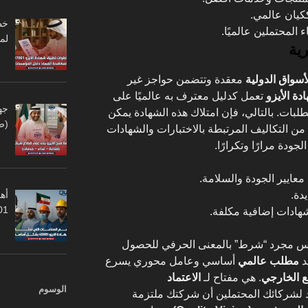
ككيان عالمي.
لمحتملين عالميًا.
لم
ية
سواق الدولية
معقدة وتتضمن حواجز غير
دة الأيزو
تعمل كدليل معترف به عالميًا على
جه
طلبات. بالتالي، فإن امتلاك هذه الشهادة يمكن
(ص
ن التكاليف المرتبطة بالاختبارات والشهادات
لجودة مرارًا وتكرارًا.
عايير الجودة والسلامة.
أهم
دة.
45001
شهادات إضافية مكلفة.
 مجرد “شرط” بالمعنى الحرفي للحصول
د
مطلب عالمي
أساسي وعامل محوري يسرع
ع الخارجي
. هي مفتاح لـ
الاعتماد
الوسوم
د لشركائك المحتملين أن شركتك ملتزمة