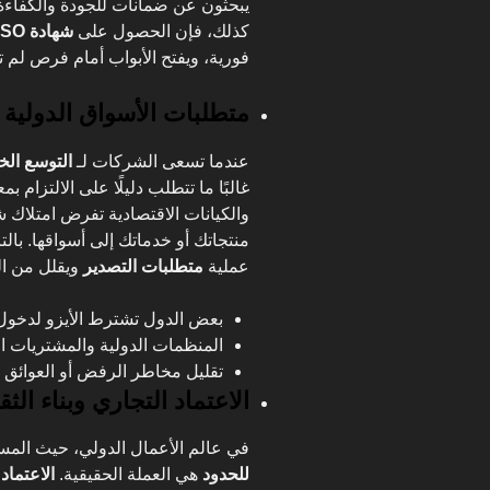
يبحثون عن ضمانات للجودة والكفاءة، 
كذلك، فإن الحصول على
شهادة ISO للشركات العالمية
فورية، ويفتح الأبواب أمام فرص لم 
متطلبات الأسواق الدولية
عندما تسعى الشركات لـ
التوسع ال
غالبًا ما تتطلب دليلًا على الالتزام بم
والكيانات الاقتصادية تفرض امتلاك
منتجاتك أو خدماتك إلى أسواقها. بالتا
عملية
متطلبات التصدير
ويقلل من الع
بعض الدول تشترط الأيزو لدخول
المنظمات الدولية والمشتريات الح
تقليل مخاطر الرفض أو العوائق ا
الاعتماد التجاري وبناء الثق
في عالم الأعمال الدولي، حيث المسا
للحدود
هي العملة الحقيقية.
الاعتماد