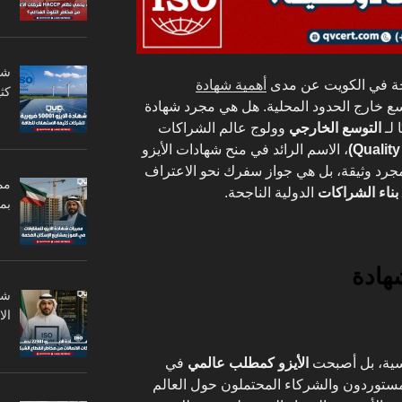
حة في الكويت عن مدى
أهمية شهادة
كثي
وسع خارج الحدود المحلية. هل هي مجرد شهادة
 لـ
التوسع الخارجي
وولوج عالم الشراكات
، الاسم الرائد في منح شهادات الأيزو
مجرد وثيقة، بل هي جواز سفرك نحو الاعتراف
مم
بناء الشراكات
الدولية الناجحة.
بم
هادة
ال
سية، بل أصبحت
الأيزو كمطلب عالمي
في
مستوردون والشركاء المحتملون حول العالم