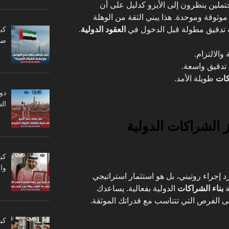
تملين ينظرون إلى الأيزو كدليل على أن
ثوقة وموحدة. هذا يبني الثقة من الوهلة
كي
ت تدقيق مطولة قبل الدخول في
العقود الدولية
.
صا
ة والالتزام.
تدقيق واسعة.
كات
طويلة الأمد.
دو
ال
ز الشراكات الدولية
كي
وا
إجراء روتيني، بل هو استثمار استراتيجي
ة
بناء الشراكات
الدولية بفعالية. يساعدك
لى الفرص التي تتناسب مع قدراتك الموثقة.
كي