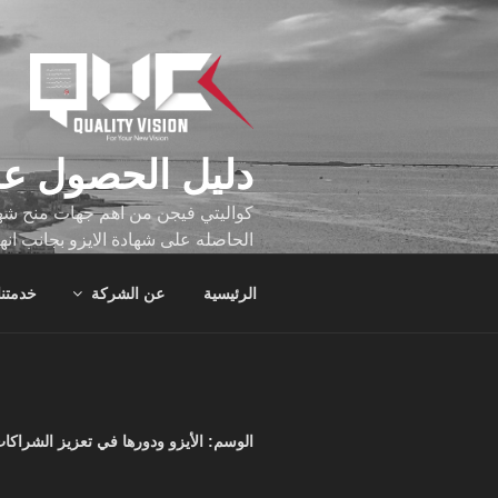
لتجاوز
لى
لمحتوى
دليل الحصول عل
كواليتي فيجن من اهم جهات منح شهاد
الحاصله على شهادة الايزو بجانب انه
تجاوز عدد ساعه عملهم الاف الساع
الرئيسية
عن الشركة
خدمتنا
الوسم:
الأيزو ودورها في تعزيز الشراكات