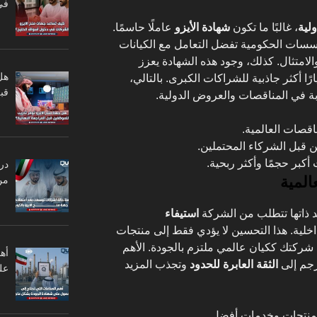
في
، غالبًا ما تكون
شهادة الأيزو
عاملًا حاسمًا.
ؤسسات الحكومية تفضل التعامل مع الكيانات
الامتثال. كذلك، وجود هذه الشهادة يعزز
هل
 أكثر جاذبية للشراكات الكبرى. بالتالي،
قبل
ة في المناقصات والعروض الدولية.
اقصات العالمية.
 قبل الشركاء المحتملين.
أكبر حجمًا وأكثر ربحية.
در
المية
من
 ذاتها تتطلب من الشركة
استيفاء
اخلية. هذا التحسين لا يؤدي فقط إلى منتجات
شركتك ككيان عالمي ملتزم بالجودة. الأهم
أه
ترجم إلى
الثقة العابرة للحدود
وتجذب المزيد
عل
 لمنتجات وخدمات أفضل.