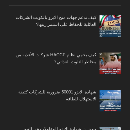
كيف تدعم جهات منح الايزو بالكويت الشركات
العائلية للحفاظ على استمراريتها؟
كيف يحمي نظام HACCP شركات الأغذية من
مخاطر التلوث الغذائي؟
شهادة الايزو 50001 ضرورية للشركات كثيفة
الاستهلاك للطاقة
مميزات شهادة الايزو للمقاولات في الفوز