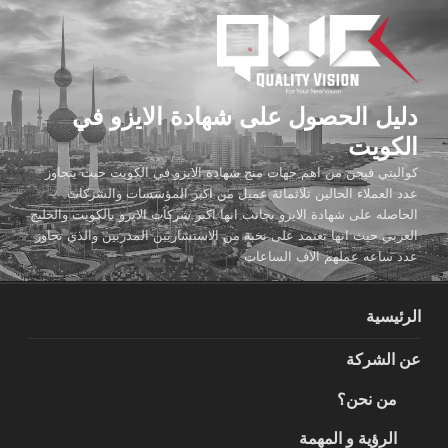
لتجاوز
لى
لمحتوى
دليل الحصول على شهادة الايزو في
الكويت
كواليتي فيجن من اهم جهات منح شهادة الايزو في الكويت حيث يتجاوز
عدد العملاء الحالين ثلاثمائة عميل من اكبر المؤسسات والشركات
الحاصله على شهادة الايزو بجانب انها اكبر شركات الايزو بالكويت والخليج
العربي حيث انها تعتمد على نخبة من الاستشاريين المدربين والذي تجاوز
عدد ساعه عملهم الاف الساعات
الرئيسية
عن الشركة
من نحن؟
الرؤية و المهمة