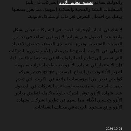
والدولية. يساعد
تطبيق معايير الأيزو
الشركات في تلبية
المتطلبات البيئية والصحية والسلامة المهنية، مما يعزز سمعتها
ويقلل من احتمال التعرض لغرامات أو مشاكل قانونية.
لا شك في النهاية أن فوائد الجودة في الشـركات تتجلى بشكل
واضح عند الحصول على شهادة الأيزو، فهي تساعد في تحسين
العمليات التشغيلية، وتعزيز الثقة لدى العملاء، وتحقيق الاعتماد
الدولي. في الكويت، أصبح تطبيق معايير الأيزو ضرورة للشركات
التي تسعى إلى تطوير أعمالها والبقاء في مقدمة المنافسة. لذا،
فإن الاستثمار في شـهادة الأيـزو يعد خطوة استراتيجية مهمة
لتعزيز الأداء وتحقيق النجاح المستدام.</span>تعتبر شركة
كواليتي فيجن من المؤسسات الرائدة في الكويت التي تقدم
خدمات استشارية متخصصة لمساعدة الشركات في الحصول
على شهادة الأيزو. توفر الشركة حلولًا متكاملة لتطبيق معايير
الأيزو وتحسين الأداء، مما يسهم في تطوير الشركات بشهادة
الأيزو ورفع مستوى الجودة في مختلف القطاعات.
نُشر
2024-10-01