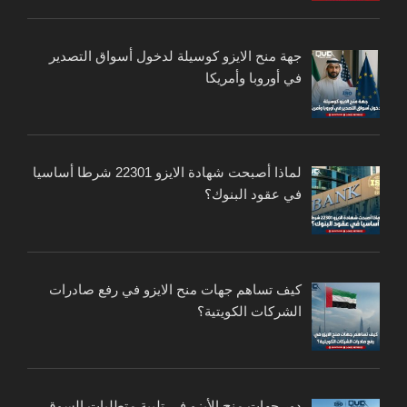
جهة منح الايزو كوسيلة لدخول أسواق التصدير
في أوروبا وأمريكا
لماذا أصبحت شهادة الايزو 22301 شرطا أساسيا
في عقود البنوك؟
كيف تساهم جهات منح الايزو في رفع صادرات
الشركات الكويتية؟
دور جهات منح الأيزو في تلبية متطلبات السوق