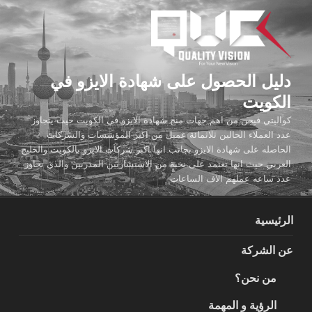
لتجاوز
لى
لمحتوى
دليل الحصول على شهادة الايزو في
الكويت
كواليتي فيجن من اهم جهات منح شهادة الايزو في الكويت حيث يتجاوز
عدد العملاء الحالين ثلاثمائة عميل من اكبر المؤسسات والشركات
الحاصله على شهادة الايزو بجانب انها اكبر شركات الايزو بالكويت والخليج
العربي حيث انها تعتمد على نخبة من الاستشاريين المدربين والذي تجاوز
عدد ساعه عملهم الاف الساعات
الرئيسية
عن الشركة
من نحن؟
الرؤية و المهمة