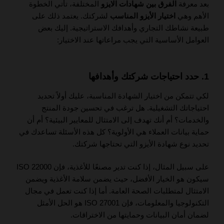
بعد معرفة
الفرق بين شهادات الايزو
المختلفة، تأتي الخطوة
الأهم وهي
اختيار الأيزو المناسب
لشركتك. يعتمد ذلك على
طبيعة نشاطك التجاري وأهدافك الاستراتيجية. إليك بعض
العوامل الأساسية التي يجب مراعاتها عند الاختيار:
1. حدد احتياجات شركتك وأهدافها
لكي تتمكن من اختيار الشهادة المناسبة، عليك أولاً تحديد
احتياجاتك التشغيلية. هل ترغب في تحسين جودة المنتج
والخدمات؟ أم أنك تهدف إلى الامتثال للمعايير البيئية؟ أم أن
حماية بيانات العملاء هي الأولوية؟ كل هذه الأسئلة تساعدك في
تحديد نوع شهادة الأيزو التي تحتاجها شركتك.
على سبيل المثال، إذا كنت تدير مصنعًا للأغذية، فإن ISO 22000
سيكون هو الخيار الأفضل، حيث يضمن سلامة الأغذية ويضمن
الامتثال لمتطلبات الصحة العامة. أما إذا كنت تعمل في مجال
التكنولوجيا والمعلومات، فإن ISO 27001 هو الحل الأمثل
لضمان أمان البيانات وحمايتها من الاختراقات.