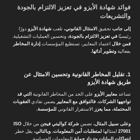
فوائد شهادة الأيزو في تعزيز الالتزام بالجودة
والتشريعات
إلى جانب
تحقيق
الامتثال القانوني،
تلعب
شهادة الأيزو
دورًا
رئيسيًا
في تعزيز الالتزام بالجودة،
وتحسين العمليات التشغيلية.
فمن خلال
اعتماد المعايير، تستطيع المؤسسات
إدارة المخاطر
بفعالية
وتطوير أدائها.
1. تقليل المخاطر القانونية وتحسين الامتثال عن
طريق شهادة الأيزو
تساعد
معايير الأيزو
على الحد من المخاطر القانونية
التي قد
تواجهها الشركات.
فالتوافق مع المعايير
يضمن تفادي
العقوبات
المحتملة،
مما يعزز
الاستقرار القانوني
للمؤسسة.
وعلى سبيل المثال،
تضمن
شركة كواليتي فيجن
من خلال
ISO
27001
امتثالها
لمتطلبات أمن المعلومات.
وبالتالي،
يقل خطر
انتهاكات البيانات
وتزداد حماية
المعلومات الحساسة.