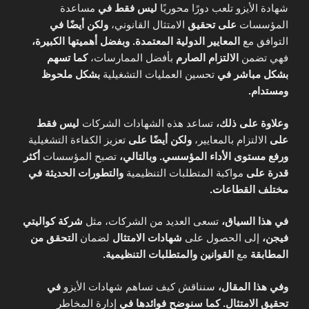
شهادة الأيزو تلعب دورًا محوريًا
ليس فقط في
مساعدة
المؤسسات
على تحقيق
الامتثال القانوني،
ولكن أيضًا في
التوافق مع
المعايير الدولية المعتمدة.
وبفضل أهميتها الكبيرة،
فهي تضمن
الالتزام الصارم
بأفضل الممارسات،
كما تسهم
بشكل مباشر في
تحسين العمليات التشغيلية
بشكل ملحوظ
ومستدام.
وعلاوة على ذلك،
تساعد هذه الشهادات الشركات
ليس فقط
على
الالتزام بالمعايير،
ولكن أيضًا على
تعزيز الكفاءة التشغيلية
ورفع مستوى الأداء المؤسسي.
وبالتالي،
تصبح المؤسسات
أكثر
قدرة على
مواكبة المتطلبات التنظيمية
والتطورات الحديثة في
مختلف القطاعات.
في هذا السياق،
تسعى العديد من الشركات، مثل
شركة كواليتي
فيجن،
إلى الحصول على
شهادات الامتثال
لضمان
التحقق من
المطابقة
مع
القوانين والمتطلبات التنظيمية.
وفي هذا المقال،
سنناقش كيف تساهم شهادات الأيزو
في
تحقيق الامتثال.
كما سنوضح فوائدها في
إدارة المخاطر