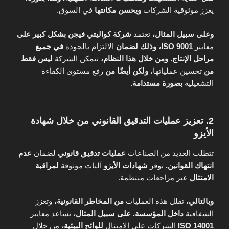
يعزز موثوقية الشركات
ويحسن مكانتها
في السوق.
وعلى سبيل المثال،
تعتمد
شركة كواليتي فيجن
بشكل كبير على
معايير
ISO 9001،
وذلك لضمان
الالتزام بالجودة
في جميع
مراحل الإنتاج.
ومن خلال هذا النظام،
تتمكن الشركة
ليس فقط
من
تحسين عملياتها،
ولكن أيضًا من
رفع مستوى الكفاءة
التشغيلية
بصورة مستدامة.
2. تعزيز عمليات التدقيق القانوني من خلال شهادة
الأيزو
تتطلب العديد من الصناعات
عمليات تدقيق قانوني
لضمان
عدم
انتهاك القوانين.
توفر
شهادات الأيزو
آليات موثوقة
لمراقبة
الامتثال
عبر مراجعات منتظمة.
وبالتالي،
تقلل هذه العمليات
من المخاطر القانونية،
وتعزز
الشفافية
داخل المؤسسة.
على سبيل المثال،
تساعد معايير
ISO 14001
الشركات على الامتثال
للوائح البيئية،
من خلال