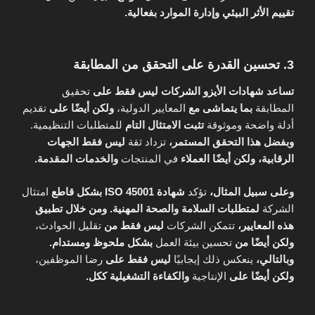
تقييم الأثر البيئي وإدارة الموارد بفعالية.
3. تحسين القدرة على التحقق من المطابقة
تساعد شهادات الأيزو الشركات
ليس فقط على
تحقيق
المطابقة
بما يتماشى مع
المعايير الدولية،
ولكن أيضًا على
تقديم
أدلة واضحة وموثوقة
تثبت الامتثال التام
للمتطلبات التنظيمية.
وبفضل هذا التحقق المستمر،
تزداد ثقة
ليس فقط الجهات
الرقابية،
ولكن أيضًا العملاء
في المنتجات
والخدمات المقدمة.
وعلى سبيل المثال،
تؤكد
شهادة ISO 45001
بشكل قاطع
امتثال
الشركة
لمتطلبات السلامة والصحة المهنية.
ومن خلال تطبيق
هذه المعايير،
تتمكن الشركات
ليس فقط من
تقليل الحوادث،
ولكن أيضًا من
تحسين بيئة العمل
بشكل ملحوظ ومستدام.
وبالتالي،
ينعكس ذلك إيجابيًا
ليس فقط على
رضا الموظفين،
ولكن أيضًا على
الإنتاجية
والكفاءة التشغيلية ككل.