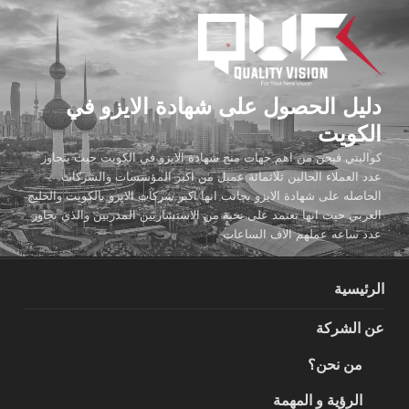
لتجاوز
لى
لمحتوى
دليل الحصول على شهادة الايزو في
الكويت
كواليتي فيجن من اهم جهات منح شهادة الايزو في الكويت حيث يتجاوز
عدد العملاء الحالين ثلاثمائة عميل من اكبر المؤسسات والشركات
الحاصله على شهادة الايزو بجانب انها اكبر شركات الايزو بالكويت والخليج
العربي حيث انها تعتمد على نخبة من الاستشاريين المدربين والذي تجاوز
عدد ساعه عملهم الاف الساعات
الرئيسية
عن الشركة
من نحن؟
الرؤية و المهمة