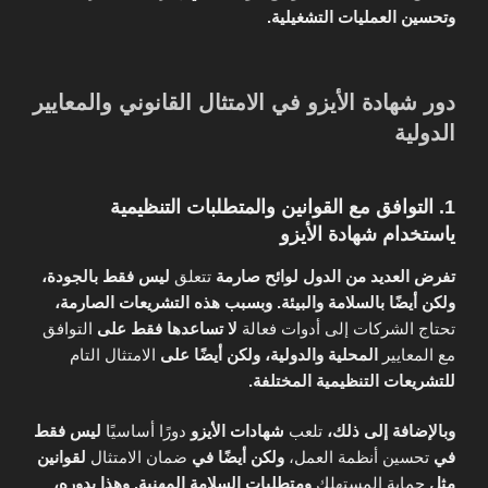
وتحسين العمليات التشغيلية.
دور شهادة الأيزو في الامتثال القانوني والمعايير
الدولية
1. التوافق مع القوانين والمتطلبات التنظيمية
ياستخدام شهادة الأيزو
تفرض العديد من الدول لوائح صارمة
تتعلق
ليس فقط بالجودة،
ولكن أيضًا بالسلامة والبيئة.
وبسبب هذه التشريعات الصارمة،
تحتاج الشركات إلى أدوات فعالة
لا تساعدها فقط على
التوافق
مع المعايير
المحلية والدولية،
ولكن أيضًا على
الامتثال التام
للتشريعات التنظيمية المختلفة.
وبالإضافة إلى ذلك،
تلعب
شهادات الأيزو
دورًا أساسيًا
ليس فقط
في
تحسين أنظمة العمل،
ولكن أيضًا في
ضمان الامتثال
لقوانين
مثل
حماية المستهلك
ومتطلبات السلامة المهنية.
وهذا بدوره،