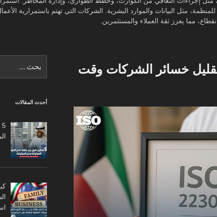
ل إجراءات التعافي من الكوارث، وخطط الطوارئ، وإدارة المخاطر. استمرارية
للمنظمة، مثل البيانات والموارد البشرية. الشركات التي تهتم باستمرارية الأعم
قطاع، مما يعزز ثقة العملاء والمستثمرين.
البحث
ة الايزو 22301 لتقليل خسائر الشركات وقت
عن:
أحدث المقالات
5
ال
كي
ال
اس