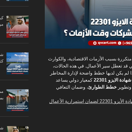
من
متكررة بسبب الأزمات الاقتصادية، والكوارث
كثي
تي قد تعطل سير الأعمال. في هذه الحالات،
 لم يكن لديها خطط واضحة لإدارة المخاطر
شهادة الايزو 22301
كمعيار دولي يساعد
وتطوير
خطط الطوارئ
، وضمان التعافي
مم
بم
أهمية الحصول على شهادة الأيزو 22301 لضمان استمرارية الأعمال