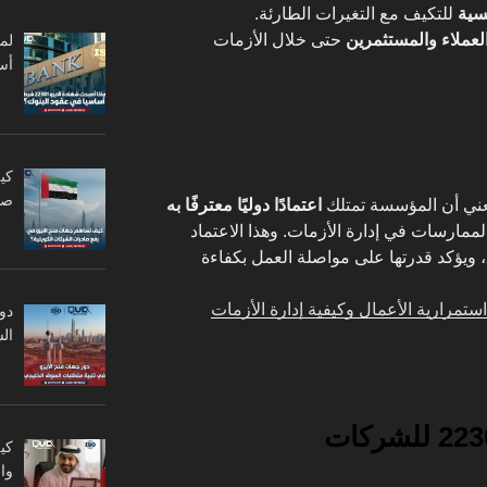
سية
للتكيف مع التغيرات الطارئة.
لعملاء والمستثمرين
حتى خلال الأزمات
أس
كي
صا
اعتمادًا دوليًا معترفًا به
لممارسات في إدارة الأزمات. وهذا الاعتماد
ويؤكد قدرتها على مواصلة العمل بكفاءة
أيزو 22301 على استمرارية الأعمال وكيفية إدارة الأزمات
دو
ال
كي
وا