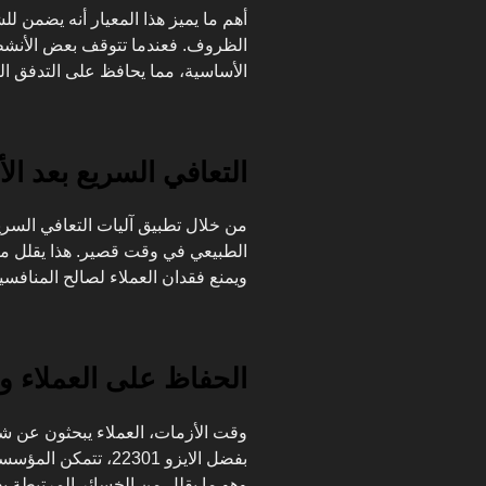
أهم ما يميز هذا المعيار أنه يضمن ل
الظروف. فعندما تتوقف بعض الأنشط
الأساسية، مما يحافظ على التدفق ال
التعافي السريع بعد ال
من خلال تطبيق آليات
التعافي السري
الطبيعي في وقت قصير. هذا يقلل من
ويمنع فقدان العملاء لصالح المنافسي
الحفاظ على العملاء و
وقت الأزمات، العملاء يبحثون عن شر
بفضل الايزو 22301، 
وهو ما يقلل من الخسائر المرتبطة ب