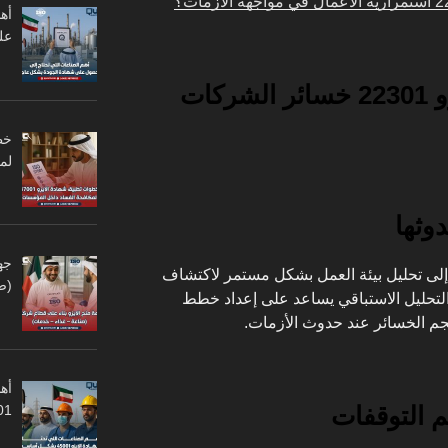
أه
عل
كيف تقلل شهادة الايزو 22301 خسائر الشركات
لم
وثها
جه
لى تحليل بيئة العمل بشكل مستمر لاكتشاف
(ص
التحليل الاستباقي يساعد على إعداد خطط
م الخسائر عند حدوث الأزمات.
أهم
م التوقفات
45001