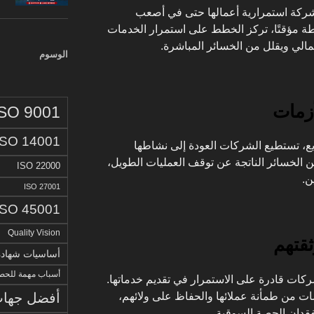
لشركة
استمرارية أعمالها
حتى في أصعب
ة مؤقتًا، تركز الخطط على استمرار الخدمات
مالي ويقلل من الخسائر المباشرة.
الوسوم
أزمات
ISO 9001
ISO 14001
ع
، تستطيع الشركات العودة إلى نشاطها
 الخسائر الناتجة عن توقف العمليات الطويل،
ISO 22000
ن.
ISO 27001
ISO 45001
Quality Vision
ثقتهم
أساسيات شهادة الا
أسباب مهمة للحصو
كات قادرة على الاستمرار في تقديم خدماتها.
تتمكن المؤسسات من طمأنة عملائها والحفاظ على ولائهم،
أفضل جهات 
فقدان الحصة السوقية.