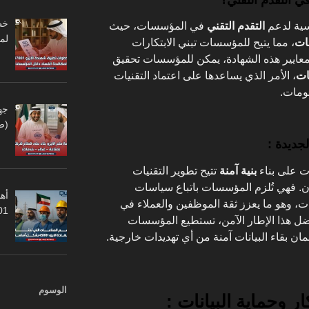
ية لدعم
التقدم التقني
في المؤسسات، حيث
لم
ات
، مما يتيح للمؤسسات تبني الابتكارات
 معايير هذه الشهادة، يمكن للمؤسسات تحقيق
نات
، الأمر الذي يساعدها على اعتماد التقنيات
لومات.
جه
(ص
لجديدة :
 على بناء
بنية آمنة
تتيح تطوير التقنيات
ان. فهي تُلزم المؤسسات باتباع سياسات
أهم
ت، وهو ما يعزز ثقة الموظفين والعملاء في
45001
بفضل هذا الإطار الآمن، تستطيع المؤسسات
مان بقاء البيانات آمنة من أي تهديدات خارجية.
الوسوم
ر وحماية البيانات :