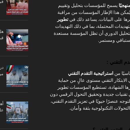
في
نهجيًا
يسمح للمؤسسات بتحليل وتقييم
ُمكن هذا الإطار المؤسسات من مراقبة
رها على البيانات. يساعد ذلك في
تطوير
تهديدات المحتملة، بما في ذلك التهديدات
هل
التحليل الدوري أن تظل المؤسسة مستعدة
قبل
استباقي ومستمر.
م التقني :
در
اسيًا من
استراتيجية التقدم التقني
من
ابتكار التقني مستوى عالٍ من حماية
فرها الشهادة، تستطيع المؤسسات تطوير
ي تقنيات جديدة وتحقيق التحول الرقمي دون
توجه عنصرًا حيويًا في تعزيز التقدم التقني،
أه
حولات التكنولوجية بثقة وأمان.
عل