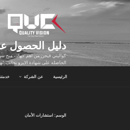
لتجاوز
لى
لمحتوى
دليل الحصول عل
كواليتي فيجن من اهم جهات منح شهاد
الحاصله على شهادة الايزو بجانب انه
تجاوز عدد ساعه عملهم الاف الساع
الرئيسية
عن الشركة
خدمتنا
الوسم:
استشارات الأمان