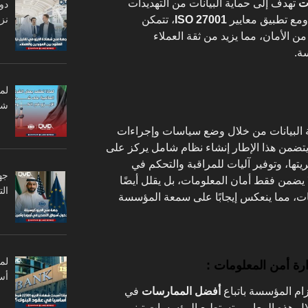
ت
تهدف إلى حماية البيانات من التهديدات
دو
نزا
 ومع تطبيق معايير
ISO 27001
، تتمكن
الأمان، مما يزيد من ثقة العملاء
ة.
لم
شر
البيانات من خلال وضع سياسات وإجراءات
ضمن هذا الإطار إنشاء نظام شامل يركز على
تها، وتوفير آليات للمراقبة والتحكم في
جه
 يضمن فقط أمان المعلومات، بل يقلل أيضًا
ال
نات، مما ينعكس إيجابًا على سمعة المؤسسة
ة أمن المعلومات :
أس
تزام المؤسسة باتباع
أفضل الممارسات
في
ال هذه المعايير، تستطيع المؤسسات تبني