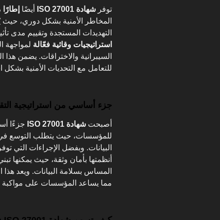
توفر
شهادة ISO 27001
أيضًا
إطارًا م
المخاطر الأمنية بشكل دوري، حيث ي
التهديدات المستجدة وتقييم مدى تأثي
استراتيجيات وقائية فعّالة
لمواجهة ال
السيبرانية والاختراقات. يضمن هذا 
للتعامل مع التحديات الأمنية بشكل 
جزء أساسي من استراتيجية التقد
أصبحت
شهادة ISO 27001
جزءًا أس
للمؤسسات، حيث يتطلب التوسع في ال
البيانات. وبفضل الإجراءات التي تو
أنظمتها بأمان وثقة، حيث يمكنها تبن
المساس بسلامة البيانات. ويعد هذا ال
مما يساعد المؤسسات على مواكبة الت
كيف تسهم شهادة ISO 27001 في التقدم التقني؟