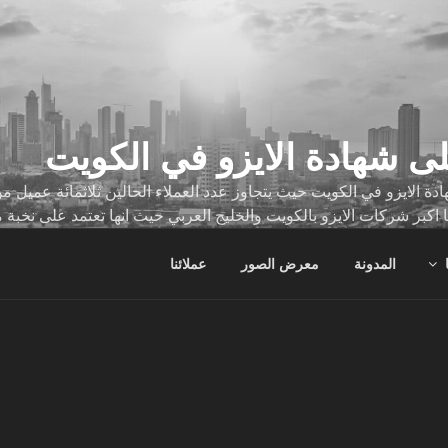
ى شهادة الايزو في الكويت
ة الايزو في الكويت حيث يتجاوز عدد العملاء الحالين ثلاثمائة عميل
ا اكبر شركات الايزو بالكويت والخليج العربي حيث انها تعتمد على نخبة 
ات
المدونة
معرض الصور
عملائنا