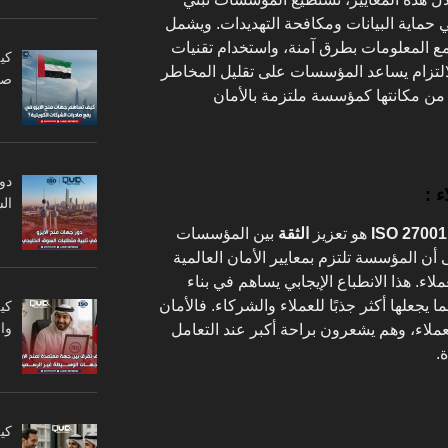
 حماية البيانات ومكافحة التهديدات. ويشمل
ع المعلومات بطرق آمنة، واستخدام تقنيات
كي
الالتزام يساعد المؤسسات على تقليل المخاطر
صا
ز من مكانتها كمؤسسة ملتزمة بالأمان
دو
ء :
ال
هو تعزيز
الثقة
بين المؤسسات
أن المؤسسة تلتزم بمعايير الأمان العالمية
عملاء. هذا الانطباع الإيجابي يساهم في بناء
علها أكثر جذبًا للعملاء والشركاء. فالأمان
كي
وا
العملاء، وهم يشعرون براحة أكبر عند التعامل
.
كي