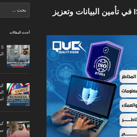
البحث
دور شهادة ISO 27001 في تأمين البيانات وتعزيز
عن:
أحدث المقالات
5
ال
كي
ال
اس
من