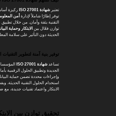
تعتبر
شهادة ISO 27001
ركيزة أساس
توفر إطارًا شاملاً لإدارة
أمن المعلوم
التقنية بثقة وأمان. من خلال تطبيق
توازن فعّال بين
الابتكار وحماية البيا
الحديثة دون التأثير على سلامة المع
توفير بنية آمنة لتطوير التقنيات ا
تساعد
شهادة ISO 27001
المؤسسات
الجديدة وتطبيق الحلول الرقمية بأم
وإجراءات محددة تضمن حماية البيانا
استخدام الحلول التقنية الحديثة. و
الابتكار واعتماد تقنيات جديدة، مع ض
تحقيق توازن بين الابتكا