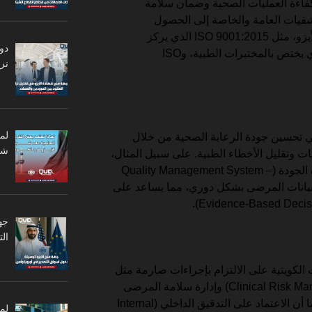
فاءة العمليات الصحية وضمان سلامة
يات العامة والخاصة إلى الحصول
على الاعتماد الصحي وفقًا لمعايير الأيزو، مثل ISO 9001:2015 الذي يركز
دو
على إدارة الجودة، وISO 15189 الذي يختص بالمختبرات الطبية، وISO
نزا
لم
ي تحسين جودة الرعاية الصحية من خلال
شر
ت وتقليل الأخطاء الطبية. على سبيل المثال،
تعتمد المسـتشفيات على نظام إدارة الجودة (Quality Management System –
يل بيانات المرضى بشكل دوري، مما يساعد على
جه
ال
الكويتية على الالتزام بإجراءات صارمة مثل
إدارة المخاطر السريرية (Clinical Risk Management) وإدارة سلامة المرضى
(Patient Safety Management). كما أن الاعتماد على التدقيق الداخلي (Internal