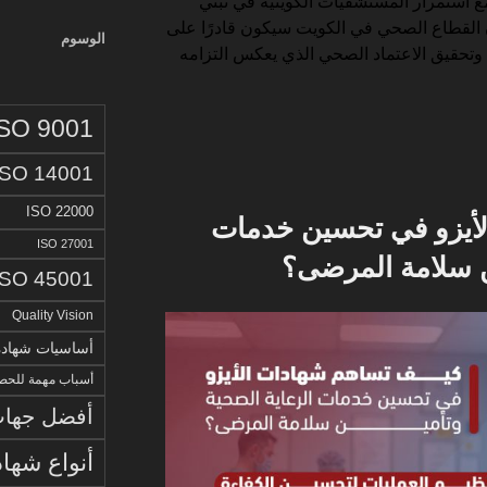
ع استمرار المستشفيات الكويتية في تبني
 القطاع الصحي في الكويت سيكون قادرًا على
الوسوم
 وتحقيق الاعتماد الصحي الذي يعكس التزامه
ISO 9001
ISO 14001
ISO 22000
أيزو في تحسين خدمات
ISO 27001
ن سلامة المرضى؟
ISO 45001
Quality Vision
أساسيات شهادة الا
أسباب مهمة للحصو
أفضل جهات 
أنواع شهاد