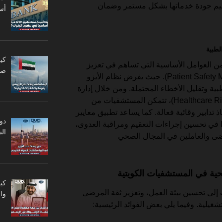
 تقييم جودة خدماتها بشكل مستمر وضمان
أس
كي
ن العوامل الأساسية التي تساهم في تعزيز
صا
إدارة سلامة المرضى (Patient Safety Management). حيث يفرض نظام الأيزو
بية وتقليل الأخطاء المحتملة. ومن خلال إدارة
المخاطر الصحية (Healthcare Risk Management)، تتمكن المستشفيات من
ذ تدابير وقائية فعالة. كما يساعد تطبيق معايير
دو
الجودة مثل ISO 9001 وISO 13485 في تحسين إجراءات التعقيم ومراقبة العدوى،
ال
مرضى والعاملين في المجال الصحي
صحية في المستشفيات الكويتية
كي
إلى تحسين بيئة العمل، وتعزيز ثقة المرضى
وا
شغيلية. وفيما يلي بعض الفوائد الرئيسية: