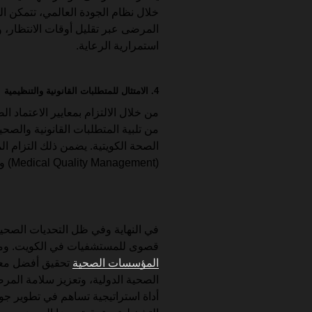
خلال نظام الجودة العالمي، تتمكن 
المرضى عبر تقليل أوقات الانتظار،
استمرارية الرعاية.
4. الامتثال للمتطلبات القانونية والتنظيمية
من خلال الالتزام بمعايير الاعتماد
من تلبية المتطلبات القانونية والصح
الصحة الكويتية. يضمن ذلك التزام ال
(Medical Quality Management) والتدقيق المستمر على العمليات الصحية.
في النهاية وفي ظل التحديات الصحية 
قصوى للمستشفيات في الكويت. ومن 
المؤسسات الصحية
تحقيق أفضل معايي
الصحية الدولية، وتعزيز سلامة المر
أداة استراتيجية تساهم في تطوير جود