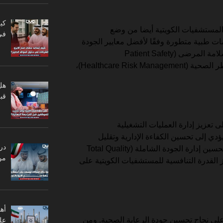
كي
المستشفيات الكويتية أيضا من وضع
في
ت طبية متطورة وفقًا لأفضل معايير الجودة
الصحية. ويشمل ذلك تحسين إدارة سلامة المرضى (Patient Safety
Management)، وتعزيز إدارة المخاطر الصحية (Healthcare Risk Management)،
هل
قبل
تعزيز إدارة العمليات التشغيلية
Operational M)، مما يؤدي إلى تحسين الكفاءة الإدارية وتقليل
در
التكاليف التشغيلية. كما تساهم في تحسين إدارة الجودة الشاملة (Total Quality
من
)، وهو ما يعزز القدرة التنافسية للمستشفيات الكويتية على
أه
على نجاح تحسين جودة الرعاية الصحية. ومن
عل