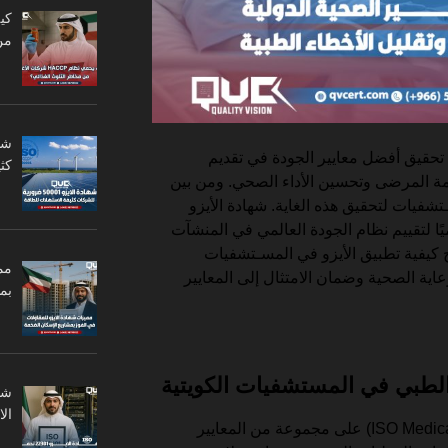
من
حقيق أفضل معايير الجودة في تقديم
كثي
ة المرضى وتحسين الأداء الصحي. ومن بين
تشفيات لتحقيق هذه الغاية. شهادة الأيزو
يًا لتقييم نظام الجودة العالمي في المنشآت
 كيفية تطبيق الأيزو في المسـتشفيات
مم
اية الصحية وضمان الامتثال إلى المعايير
بم
الطبي في المستشفيات الكويتية
ال
يعتمد نظام الأيزو الطبي (ISO Medical System) على مجموعة من المعايير