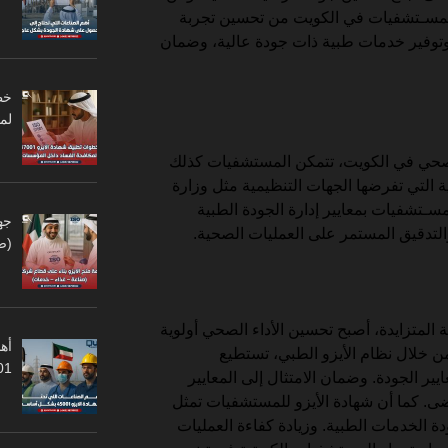
المسـتشفيات في الكويت من تحسين تجربة
 وتوفير خدمات طبية ذات جودة عالية، وضمان
لم
 الصحي في الكويت، تتمكن المستشفيات كذلك
ية التي تفرضها الجهات التنظيمية مثل وزارة
مسـتشفيات بمعايير إدارة الجودة الطبية
جه
(ص
المتزايدة، أصبح تحسين الأداء الصحي أولوية
أهم
خلال نظام الأيزو الطبي، تستطيع
45001
ر الجودة. وضمان الامتثال إلى المعايير
ضى. كما أن شهادة الأيزو للمستشفيات تمثل
ة الخدمات الطبية. وزيادة كفاءة العمليات