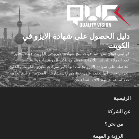
لتجاوز
لى
لمحتوى
دليل الحصول على شهادة الايزو في
الكويت
كواليتي فيجن من اهم جهات منح شهادة الايزو في الكويت حيث يتجاوز
عدد العملاء الحالين ثلاثمائة عميل من اكبر المؤسسات والشركات
الحاصله على شهادة الايزو بجانب انها اكبر شركات الايزو بالكويت والخليج
العربي حيث انها تعتمد على نخبة من الاستشاريين المدربين والذي تجاوز
عدد ساعه عملهم الاف الساعات
الرئيسية
عن الشركة
من نحن؟
الرؤية و المهمة