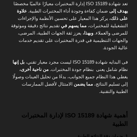
تعد شهادة ISO 15189 إدارة المختبرات معيارًا عالميًا مخصصًا
يهدف إلى
ضمان كفاءة وجودة أداء المختبرات الطبية.
علاوة
على ذلك،
يركز هذا المعيار على تحسين الأنظمة والإجراءات
التشغيلية للمختبرات،
مما يسهم في
تقديم نتائج دقيقة وموثوقة
للمرضى والعملاء.
وبهذا،
يعزز ثقة الجهات الطبية، المرضى،
والجهات التنظيمية في قدرة المختبرات على تقديم خدمات
عالية الجودة.
فى البدايه شهادة ISO 15189 ليست مجرد معيار تقني،
بل إنها
نظام شامل يعنى بنظام جودة المختبرات.
من ناحية أخرى،
يغطي هذا النظام جميع الجوانب، بدءًا من تحليل العينات وصولًا
إلى تسليم النتائج،
مما يضمن
الامتثال لأفضل الممارسات
الطبية والتقنية.
أهمية شهادة ISO 15189 لإدارة المختبرات
الطبية
1. ضمان دقة النتائج الطبية