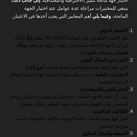
اختيار جهة مانحة تتميز بالاحترافية والمصداقية
.
إلى جانب ذلك،
ينبغي للمختبرات مراعاة عدة عوامل عند اختيار الجهة
المانحة،
وفيما يلي
أهم المعايير التي يجب أخذها في الاعتبار.
الاعتماد الدولي
قبل التقدم للحصول على شهادة ISO 15189،
يجب أولًا
التأكد
من أن الجهة المانحة معتمدة من جهات دولية مرموقة،
وذلك
لضمان
مصداقية الشهادة.
الخبرة في المجال الطبي
اختر جهة لديها خبرة طويلة في تقديم خدمات
آيزو إدارة
المختبرات الطبية
، حيث تتطلب هذه الشهادة فهمًا عميقًا لمجال
الرعاية الصحية.
الدعم الفني والاستشارات
يجب أن تقدم الجهة المانحة دعمًا فنيًا واستشارات طوال مراحل
الحصول على الشهادة لضمان تنفيذ المعايير بشكل صحيح.
التكاليف التنافسية
اختر جهة تقدم خدمات عالية الجودة بتكاليف تنافسية تناسب
ميزانية المختبر.
السمعة والسجل السابق