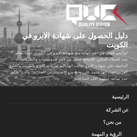
لتجاوز
لى
لمحتوى
دليل الحصول على شهادة الايزو في
الكويت
كواليتي فيجن من اهم جهات منح شهادة الايزو في الكويت حيث يتجاوز
عدد العملاء الحالين ثلاثمائة عميل من اكبر المؤسسات والشركات
الحاصله على شهادة الايزو بجانب انها اكبر شركات الايزو بالكويت والخليج
العربي حيث انها تعتمد على نخبة من الاستشاريين المدربين والذي تجاوز
عدد ساعه عملهم الاف الساعات
الرئيسية
عن الشركة
من نحن؟
الرؤية و المهمة