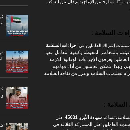
أمانًا. مما يحسن الإنتاجية ويقلل من الفاقد
كي
صا
اءات السلامة :
سسات إشراك العاملين في
إجراءات السلامة
عيتهم بالمخاطر المحيطة وكيفية التعامل معها
دو
ال
لعاملين يعرفون الإجراءات الوقائية اللازمة
. وبهذا، يتمكن العاملون من أداء مهامهم
زام بتعليمات السلامة ويعزز من ثقافة السلامة
كي
وا
السلامة :
السلامة، تساعد
شهادة الأيزو 45001
على
شجع العاملين على المشاركة الفعّالة في
كي