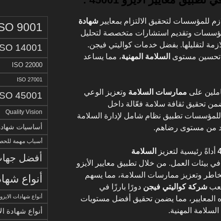
زم للمؤسسات لتحقيق الالتزام بمعايير
شهادة
ISO 9001
المؤسسات وتقديم استشارات متخصصة لتحليل
ازمة لتقليلها. بفضل خدمات كواليتي فيجن.
ISO 14001
ت تحسين مستوى
السلامة المهنية
، مما يساعد
ISO 22000
ISO 27001
املين على
ممارسات السلامة
وتعزيز الوعي
ISO 45001
ضمن تحقيق ثقافة سلامة فعّالة داخل
Quality Vision
للمؤسسات تطبيق نظام شامل لإدارة السلامة
أساسيات شهادة الا
يد من مستوى رضاهم.
أسباب مهمة للحصو
أداةً رئيسية لتعزيز
السلامة
أفضل جهات 
ي بيئات العمل. من خلال تطبيق معايير الأيزو
المخاطر وتعزيز ممارسات السلامة، مما يسهم
أنواع شهاد
تلعب
شركة كواليتي فيجن
دورًا بارزًا في
أنواع شهادات الايزو
المعايير، مما يضمن تحقيق أفضل مستويات
السلامة المهنية.
أنواع شهادة ال