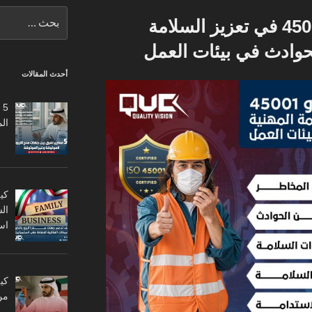
البحث
أهمية شهادة الأيزو 45001 في تعزيز السلامة
عن:
لحوادث في بيئات العمل
أحدث المقالات
5
ال
كي
ال
اس
من