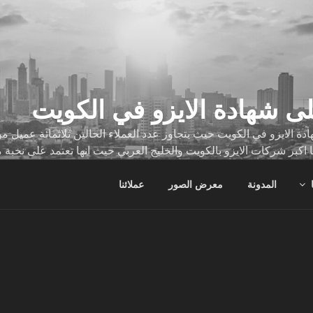
ى شهادة الايزو في الكويت
ة الايزو في الكويت حيث يتجاوز عدد العملاء الحالين ثلاثمائة عميل
ا اكبر شركات الايزو بالكويت والخليج العربي حيث انها تعتمد على نخبة 
ات
المدونة
معرض الصور
عملائنا