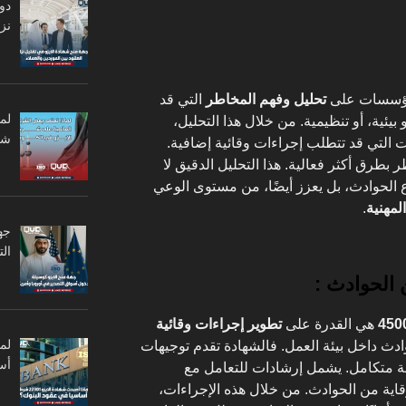
دو
نزا
مؤسسات على
تحليل وفهم المخاطر
التي قد
لم
بيئية، أو تنظيمية. من خلال هذا التحليل،
شر
 التي قد تتطلب إجراءات وقائية إضافية.
رق أكثر فعالية. هذا التحليل الدقيق لا
 الحوادث، بل يعزز أيضًا، من مستوى الوعي
لمهنية
.
جه
ال
 الحوادث :
هي القدرة على
تطوير إجراءات وقائية
ث داخل بيئة العمل. فالشهادة تقدم توجيهات
أس
ة متكامل. يشمل إرشادات للتعامل مع
وقاية من الحوادث. من خلال هذه الإجراءات،