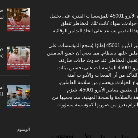
: تتيح شهادة الأيزو 45001 للمؤسسات القدرة على تحليل
لم
 حوادث، سواء كانت تلك المخاطر تتعلق
ذا التقييم يساعد على اتخاذ التدابير الوقائية
: توفر معايير الأيزو 45001 إطارًا يُشجع المؤسسات على
جه
لين عليها بانتظام. مما يعني أن جميع العاملين
(ص
قليل المخاطر عند حدوث حالات طارئة.
: تساعد شهادة الأيزو 45001 المؤسسات على تحسين بيئات
لتأكد من أن المعدات والأدوات آمنة
قوع الحوادث ويحسن من سلامة العاملين.
أهم
: من خلال تطبيق معايير الأيزو 45001، تلتزم
45001
قة بالسلامة والصحة المهنية، مما يحميها من
الالتزام يعزز من صورتها كمؤسسة مسؤولة
الوسوم
يق معايير الأيزو 45001 :