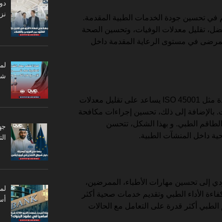
دو
نزا
في تحسين جودة الخدمات الطبية المقدمة.
أفضل، تقليل معدلات الوفيات، وتحسين الصحة
 المرضى في مستوى الرعاية المقدمة داخل
لم
شر
بالطبع تطبيق معايير السلامة والجودة مثل ISO 45001 يساعد على تقليل معدلات
 بالإضافة إلى ذلك، تحسين إجراءات مكافحة
لطاقم الطبي. و بهذا الشكل، تتحسن
جه
ية داخل المنشآت الطبية.
ال
ؤدي إلى تحسين مهارات الأطباء، الممرضين،
فاءة الأداء الطبي وتقديم خدمات صحية أكثر
أس
م الطبي أكثر قدرة على التعامل مع الحالات