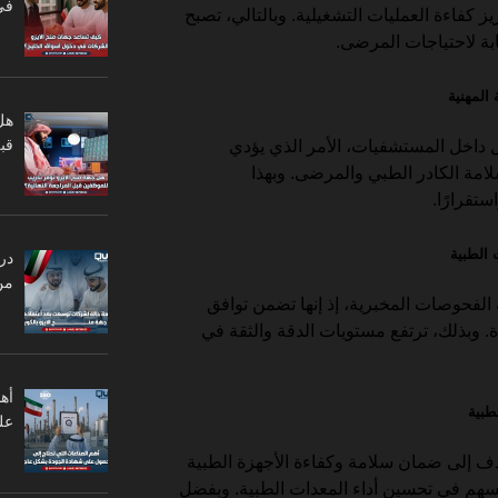
في
فاءة العمليات التشغيلية. وبالتالي، تصبح
ابة لاحتياجات المرضى.
هل
قبل
ل داخل المستشفيات، الأمر الذي يؤدي
امة الكادر الطبي والمرضى. وبهذا
ستقرارًا.
در
من
الفحوصات المخبرية، إذ إنها تضمن توافق
ة. وبذلك، ترتفع مستويات الدقة والثقة في
أه
عل
دف إلى ضمان سلامة وكفاءة الأجهزة الطبية
هم في تحسين أداء المعدات الطبية. وبفضل