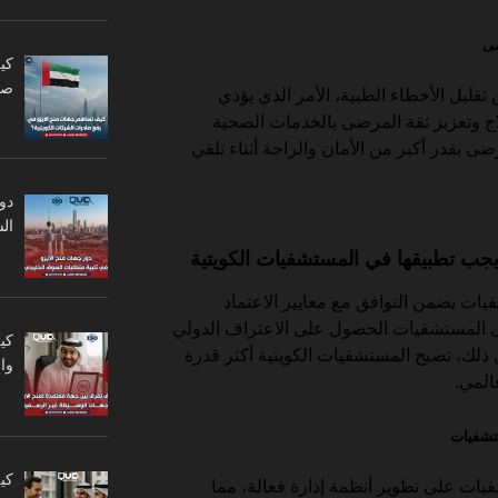
ضى
كي
صا
تقليل الأخطاء الطبية، الأمر الذي يؤدي
 وتعزيز ثقة المرضى بالخدمات الصحية
ضى بقدر أكبر من الأمان والراحة أثناء تلقي
دو
ال
 يجب تطبيقها في المستشفيات الكويتية
ات يضمن التوافق مع معايير الاعتماد
لى المستشفيات الحصول على الاعتراف الدولي
كي
لك، تصبح المستشفيات الكويتية أكثر قدرة
وا
لمي.
كي
ساعد المستشفيات على تطوير أنظمة إدارة فعالة، مما