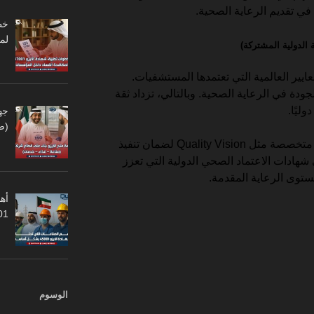
 في تقديم الرعاية الصحية.
لم
ُعد من أهم المعايير العالمية التي تعتمدها المستشفيات.
دة في الرعاية الصحية. وبالتالي، تزداد ثقة
ليًا.
جه
(ص
في النهاية يوصى بالتعاون مع جهات متخصصة مثل Quality Vision لضمان تنفيذ
شهادات الاعتماد الصحي الدولية التي تعزز
وى الرعاية المقدمة.
أهم
45001
الوسوم