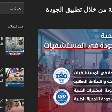
البحث
 من خلال تطبيق الجودة
عن:
أحدث المقالات
5
ال
كي
ال
اس
من