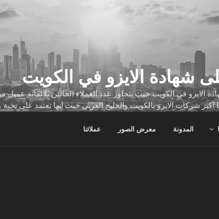
ى شهادة الايزو في الكويت
ة الايزو في الكويت حيث يتجاوز عدد العملاء الحالين ثلاثمائة عميل
ا اكبر شركات الايزو بالكويت والخليج العربي حيث انها تعتمد على نخبة 
ات
المدونة
معرض الصور
عملائنا