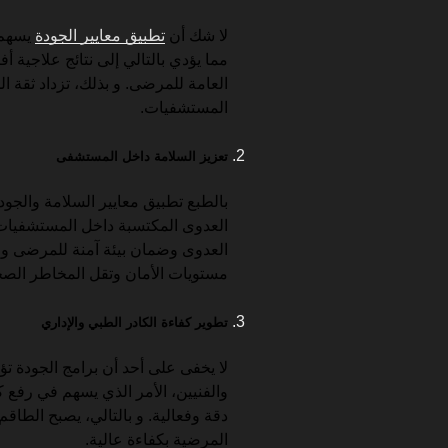
لا شك أن
تطبيق معايير الجودة
يسهم 
مما يؤدي بالتالي إلى نتائج علاجية 
العامة للمرضى. و بذلك، تزداد ثقة
المستشفيات.
تعزيز السلامة داخل المستشفى
العدوى المكتسبة داخل المستشفيات.
العدوى وضمان بيئة آمنة للمرضى وا
مستويات الأمان وتقل المخاطر الصح
تطوير كفاءة الكادر الطبي والإداري
لا يخفى على أحد أن برامج الجودة ت
والفنيين، الأمر الذي يسهم في رفع ك
دقة وفعالية. و بالتالي، يصبح الطاق
المرضية بكفاءة عالية.