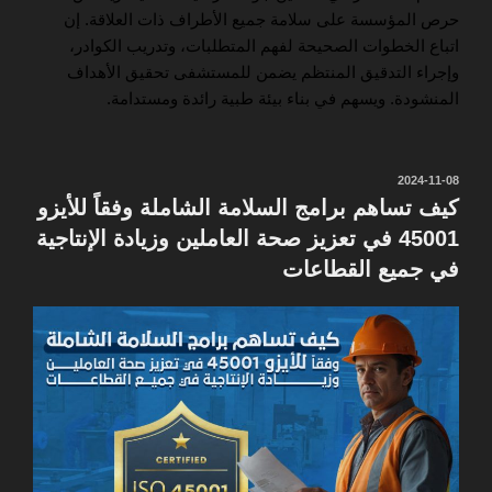
حرص المؤسسة على سلامة جميع الأطراف ذات العلاقة. إن
اتباع الخطوات الصحيحة لفهم المتطلبات، وتدريب الكوادر،
وإجراء التدقيق المنتظم يضمن للمستشفى تحقيق الأهداف
المنشودة. ويسهم في بناء بيئة طبية رائدة ومستدامة.
نُشر
2024-11-08
في
كيف تساهم برامج السلامة الشاملة وفقاً للأيزو
45001 في تعزيز صحة العاملين وزيادة الإنتاجية
في جميع القطاعات