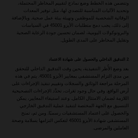
وتتضمن هذه الخطط وضع نماذج لتقييم المخاطر المحتملة،
وتحديد الآليات المناسبة للتصدي لها، مثل توفير المعدات
الوقائية الشخصية للموظفين وتهيئة بيئة عمل صحية. وبالإضافة
إلى ذلك، يجب دمج متطلبات الأيزو 45001 في السياسات
والبروتوكولات اليومية، لضمان تحسين جودة الرعاية الصحية
وتقليل المخاطر على المدى الطويل.
2 التدقيق الداخلي والحصول على شهادة الاعتماد
بعد وضع الأُطر التنفيذية، يحين وقت التدقيق الداخلي للتحقق
من مدى التزام المستشفى بمعايير الأيزو 45001. يتم في هذه
المرحلة مراجعة الوثائق والسجلات وتقييم تنفيذ الإجراءات على
أرض الواقع. وفي حال وجود ثغرات، تحدَّد الإجراءات التصحيحية
اللازمة لضمان الامتثال الكامل. وعند استيفاء المعايير، يمكن
التنسيق مع الجهة المختصة لتنفيذ عملية التدقيق الخارجي
والحصول على اعتماد المستشفيات رسميًا. ومن ثم، تمنح
المستشفى شهادة الأيزو 45001 لتعكس التزامها بسلامة وصحة
العاملين والمرضى.