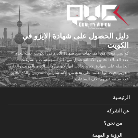
لتجاوز
لى
لمحتوى
دليل الحصول على شهادة الايزو في
الكويت
كواليتي فيجن من اهم جهات منح شهادة الايزو في الكويت حيث يتجاوز
عدد العملاء الحالين ثلاثمائة عميل من اكبر المؤسسات والشركات
الحاصله على شهادة الايزو بجانب انها اكبر شركات الايزو بالكويت والخليج
العربي حيث انها تعتمد على نخبة من الاستشاريين المدربين والذي تجاوز
عدد ساعه عملهم الاف الساعات
الرئيسية
عن الشركة
من نحن؟
الرؤية و المهمة