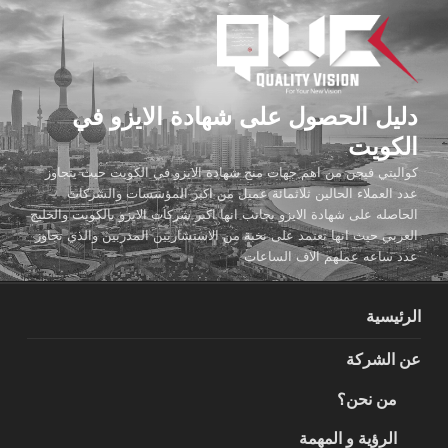
لتجاوز
لى
لمحتوى
دليل الحصول على شهادة الايزو في
الكويت
كواليتي فيجن من اهم جهات منح شهادة الايزو في الكويت حيث يتجاوز
عدد العملاء الحالين ثلاثمائة عميل من اكبر المؤسسات والشركات
الحاصله على شهادة الايزو بجانب انها اكبر شركات الايزو بالكويت والخليج
العربي حيث انها تعتمد على نخبة من الاستشاريين المدربين والذي تجاوز
عدد ساعه عملهم الاف الساعات
الرئيسية
عن الشركة
من نحن؟
الرؤية و المهمة