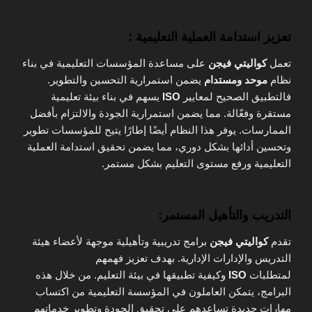
تعزيز استدامة العملية التعليمية :
تعمل
كواليتي فيجن
على مساعدة المؤسسات التعليمية في بناء
نظام
موحد ومستدام
يضمن استمرارية التحسين والتطوير.
فالتطبيق الصحيح لمعايير
ISO
يسهم في بناء بيئة تعليمية
مستقرة وفعّالة. مما يضمن استمرارية الجودة والالتزام بأفضل
الممارسات. يوفر هذا النظام أيضًا إطارًا يتيح للمؤسسات تطوير
وتحسين أدائها بشكل دوري، مما يضمن تحقيق استدامة العملية
التعليمية ورفع مستوى التعليم بشكل مستمر.
التدريب والتأهيل المستمر:
تقدم
كواليتي فيجن
برامج تدريبية وتأهيلية موجهة لأعضاء هيئة
التدريس والإدارات الإدارية. بهدف تعزيز فهمهم
لمتطلبات
ISO
وكيفية تطبيقها في بيئة التعليم. من خلال هذه
البرامج، يتمكن العاملون في المؤسسة التعليمية من اكتساب
مهارات جديدة تساعدهم على تحقيق الجودة وتطوير خدماتهم