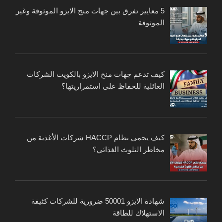
5 معايير تفرق بين جهات منح الايزو الموثوقة وغير
الموثوقة
كيف تدعم جهات منح الايزو بالكويت الشركات
العائلية للحفاظ على استمراريتها؟
كيف يحمي نظام HACCP شركات الأغذية من
مخاطر التلوث الغذائي؟
شهادة الايزو 50001 ضرورية للشركات كثيفة
الاستهلاك للطاقة