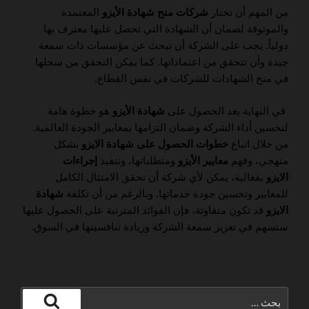
من المهم أن تختار
شركات منح شهادة الأيزو
المعتمدة
والموثوقة لضمان أن الشهادة التي تحصل عليها معترف بها
دولياً. يجب على الشركة أن تبحث عن مؤسسات ذات سمعة
جيدة وأن تتحقق من اعتماداتها. كما يمكن التحقق من سجلها
في منح الشهادات للشركات في نفس القطاع.
في النهاية يعد الحصول على
شهادة الأيزو
هو خطوة هامة
لتحسين أداء الشركة وضمان التزامها بمعايير الجودة العالمية.
من خلال اتباع
خطوات الحصول على شهادة الايزو
بشكل
منهجي، وفهم
معايير الأيزو
ومتطلباتها، وتنفيذ
إجراءات
الايزو
بفعالية، يمكن لأي شركة أن تحقق الامتثال الكامل
للمعايير وتحسين جودة خدماتها. وبالرغم من أن تكلفة
شهادة
الايزو
قد تكون متفاوتة، فإن الفوائد المترتبة على الحصول عليها
ستسهم في تعزيز سمعة الشركة وزيادة تنافسيتها في السوق.
البحث