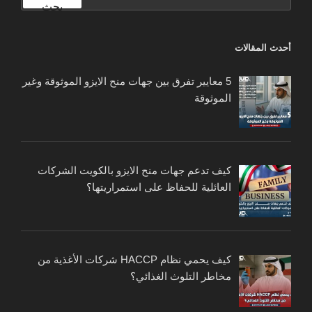
عن:
بحث
أحدث المقالات
5 معايير تفرق بين جهات منح الايزو الموثوقة وغير
الموثوقة
كيف تدعم جهات منح الايزو بالكويت الشركات
العائلية للحفاظ على استمراريتها؟
كيف يحمي نظام HACCP شركات الأغذية من
مخاطر التلوث الغذائي؟