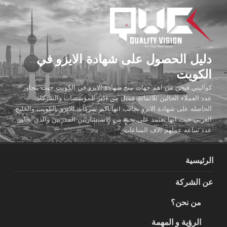
لتجاوز
لى
لمحتوى
دليل الحصول على شهادة الايزو في
الكويت
كواليتي فيجن من اهم جهات منح شهادة الايزو في الكويت حيث يتجاوز
عدد العملاء الحالين ثلاثمائة عميل من اكبر المؤسسات والشركات
الحاصله على شهادة الايزو بجانب انها اكبر شركات الايزو بالكويت والخليج
العربي حيث انها تعتمد على نخبة من الاستشاريين المدربين والذي تجاوز
عدد ساعه عملهم الاف الساعات
الرئيسية
عن الشركة
من نحن؟
الرؤية و المهمة