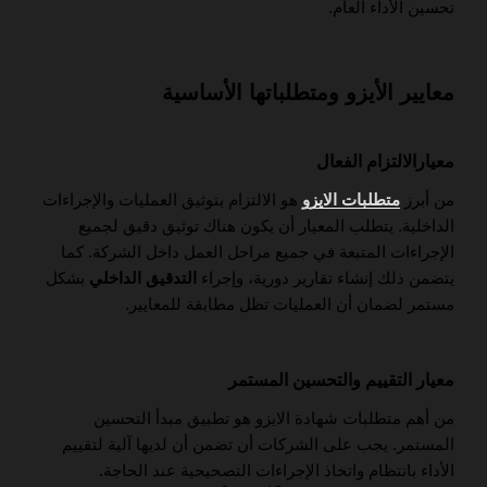
تحسين الأداء العام.
معايير الأيزو ومتطلباتها الأساسية
معيارالالتزام الفعال
من أبرز
متطلبات الايزو
هو الالتزام بتوثيق العمليات والإجراءات
الداخلية. يتطلب المعيار أن يكون هناك توثيق دقيق لجميع
الإجراءات المتبعة في جميع مراحل العمل داخل الشركة. كما
يتضمن ذلك إنشاء تقارير دورية، وإجراء
التدقيق الداخلي
بشكل
مستمر لضمان أن العمليات تظل مطابقة للمعايير.
معيار التقييم والتحسين المستمر
من أهم متطلبات شهادة الايزو هو تطبيق مبدأ التحسين
المستمر. يجب على الشركات أن تضمن أن لديها آلية لتقييم
الأداء بانتظام واتخاذ الإجراءات التصحيحية عند الحاجة.