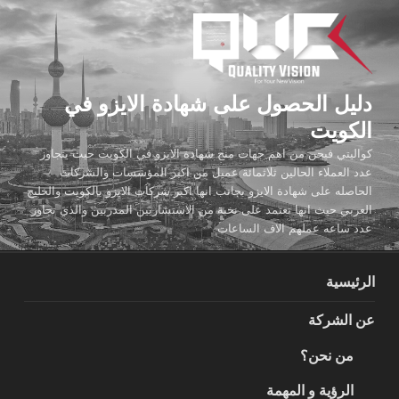
لتجاوز
لى
لمحتوى
دليل الحصول على شهادة الايزو في
الكويت
كواليتي فيجن من اهم جهات منح شهادة الايزو في الكويت حيث يتجاوز
عدد العملاء الحالين ثلاثمائة عميل من اكبر المؤسسات والشركات
الحاصله على شهادة الايزو بجانب انها اكبر شركات الايزو بالكويت والخليج
العربي حيث انها تعتمد على نخبة من الاستشاريين المدربين والذي تجاوز
عدد ساعه عملهم الاف الساعات
الرئيسية
عن الشركة
من نحن؟
الرؤية و المهمة