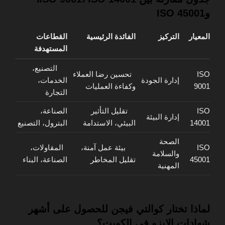
وISO 45001
المعيار
التركيز
الفائدة الرئيسية
القطاعات
المستهدفة
التصنيع،
ISO
تحسين رضا العملاء
إدارة الجودة
الخدمات،
9001
وكفاءة العمليات
التجارة
ISO
تقليل التأثير
الصناعة،
إدارة البيئة
14001
البيئي، الاستدامة
البترول، التصنيع
الصحة
ISO
بيئة عمل آمنة،
المقاولات،
والسلامة
45001
تقليل المخاطر
الصناعة، البناء
المهنية
لماذا تختار كوالتي فيجن للحصول على أشهر
شهادات الايزو في الكويت؟