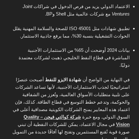
الاعتماد الدولي يزيد من فرص الدخول في شراكات
Joint
Ventures
مع شركات عالمية مثل Shell وBP.
تطبيق شهادات مثل ISO 45001 للصحة والسلامة المهنية يقلل
الحوادث التشغيلية بنسبة 30%، مما يرفع جاذبية الاستثمار.
بيانات 2024 أوضحت أن 65% من الاستثمارات الأجنبية
المباشرة في قطاع النفط الخليجي ذهبت لشركات معتمدة
دوليًا.
في النهاية من الواضح أن
شهادة الايزو للنفط
أصبحت عنصرًا
استراتيجيًا لجذب الاستثمارات الأجنبية، لأنها تساعد الشركات
على تلبية متطلبات الأسواق العالمية، وتُعزز من الشفافية
والحوكمة، وتدعم خطط التوسع في قطاع الطاقة. كذلك، فإن
اعتماد هذه المعايير يمنح الشركات الكويتية مصداقية أعلى في
السوق الدولي. ومع خبرة
شركة كوالتي فيجن – Quality
Vision
في مجال الاعتماد، يمكن للشركات النفطية أن تبني
صورة قوية تُقنع المستثمرين وتفتح لها آفاقًا جديدة من التمويل