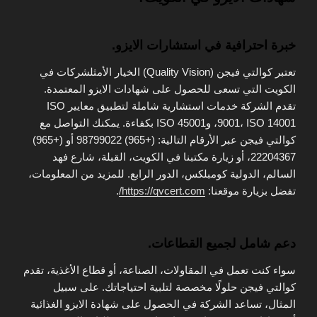
خبرة احترافية في استشارات الايزو.
تعتبر كوالتي فيجن (Quality Vision) الخيار الأمثلشركات في
الكويت التي تسعى للحصول على شهادات الايزو المعتمدة.
تقدم الشركة خدمات استشارية شاملة لتطبيق معايير ISO
9001، ISO 14001، وISO 45001 بكفاءة. يمكنك التواصل مع
كوالتي فيجن عبر الأرقام التالية: (+965) 98799022 أو (+965)
22204367، أو زيارة مكتبنا في الكويت، القبلة، شارع فهد
السالم، الدولية كومبلكس، الدور الرابع. للمزيد من المعلومات،
تفضل بزيارة موقعنا:
https://qvcert.com/
.
دعم شامل لجميع القطاعات.
سواء كنت تعمل في المقاولات، الصناعة، أو قطاع الأغذية، تقدم
كوالتي فيجن حلولًا مخصصة لتلبية احتياجاتك. على سبيل
المثال، تساعد الشركة في الحصول على شهادة الايزو الغذائية