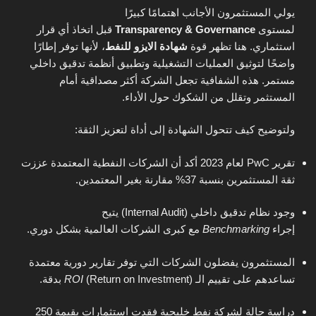
يولي المستثمرون الأجانب اهتمامًا كبيرًا
لمستوى
Transparency & Governance
قبل اتخاذ أي قرار
استثماري. هنا تظهر قوة
شهادة الايزو للنفط
، لأنها توفر إطارًا
واضحًا لتوثيق العمليات التشغيلية وتطبيق أنظمة تدقيق داخلي
مستمر. هذه الشفافية تجعل الشركة أكثر مصداقية أمام
المستثمر وتقلل من الشكوك حول الأداء.
ولتوضيح كيف تتحول الشهادة إلى أداة لتعزيز الثقة:
تقرير PwC لعام 2023 أكد أن الشركات النفطية المعتمدة عززت
ثقة المستثمرين بنسبة 37% مقارنة بغير المعتمدين.
وجود نظام تدقيق داخلي (Internal Audit) يتيح
إجراء
Benchmarking
مع كبرى الشركات العالمية بشكل دوري.
المستثمرون يفضلون الشركات التي توفر تقارير دورية معتمدة
تساعدهم على تقييم الـ
(Return on Investment) بدقة.
ROI
دراسة حالة لشركة نفط خليجية فقدت استثمارات بقيمة 250