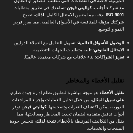
الكويتية، خاصة في القطاعات التي تتطلب التصدير أو التعاون
مع شركاء أجانب.
كواليتي فيجن
تساعدك في تطبيق متطلبات
ISO 9001
بدقة، مما يضمن الامتثال الكامل.
لذلك
، تصبح
شركتك مؤهلة للمنافسة في الأسواق العالمية، مما يعزز فرص
النمو والتوسع.
الوصول للأسواق العالمية
: تسهيل التعامل مع العملاء الدوليين.
الامتثال القانوني
: تلبية متطلبات الجهات التنظيمية.
تعزيز الشراكات
: بناء علاقات مع شركات معتمدة عالميًا.
تقليل الأخطاء والمخاطر
تقليل الأخطاء
هو نتيجة مباشرة لتطبيق نظام إدارة جودة صارم.
على سبيل المثال
، من خلال تحليل العمليات وإجراء المراجعات
الدورية، يمكن اكتشاف الثغرات وتصحيحها.
كواليتي فيجن
توفر
أدوات تدقيق متقدمة لضمان تحديد المخاطر ومعالجتها، مما
يقلل من التكاليف المرتبطة بالأخطاء.
نتيجة لذلك
، تتحسن جودة
المنتجات والخدمات.