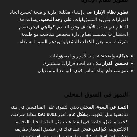
تطوير نظام الإدارة
يعني إنشاء هيكلية إدارية واضحة تُحسن اتخاذ
القرارات وتوزيع المسؤوليات.
على وجه التحديد
، يساعد هذا
النظام في تحديد الأهداف وتتبع التقدم.
كواليتي فيجن
تقدم
استشارات لتصميم نظام إدارة مخصص يتناسب مع طبيعة
شركتك، مما يعزز الكفاءة التشغيلية ويدعم النمو المستدام.
هيكلية واضحة
: تحديد الأدوار والمسؤوليات.
تحسين القرارات
: دعم اتخاذ قرارات مستنيرة.
نمو مستدام
: بناء أساس قوي للتوسع المستقبلي.
التميز في السوق المحلي
التميز في السوق المحلي
يعني التفوق على المنافسين في بيئة
تنافسية مثل الكويت.
بشكل عام
، تُعزز
ISO 9001
مكانة شركتك
كخيار موثوق، خاصة في القطاعات مثل التكنولوجيا والتجارة
الإلكترونية.
كواليتي فيجن
تساعدك في تطبيق المعيار بطريقة
تعكس احترافية شركتك، مما يجذب المزيد من العملاء ويعزز