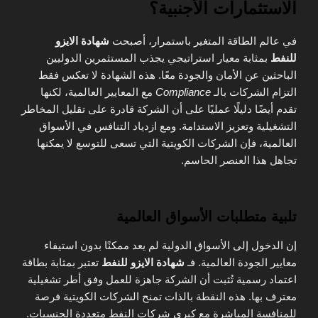
الاستثمارات الأجنبية؟
في عالم الطاقة المتغير باستمرار، أصبحت
شهادة الايزو
للنفط
بمثابة معيار استراتيجي يجذب المستثمرين الدوليين
الباحثين عن الأمان والجودة معًا. هذه الشهادة لا تعكس فقط
التزام الشركات بالـ
Compliance
مع المعايير العالمية، لكنها
تقدم أيضًا دليلًا عمليًا على أن الشركة قادرة على تقليل المخاطر
التشغيلية وتعزيز الاستدامة. ومع ازدياد التنافس في الأسواق
العالمية، فإن الشركات الكويتية التي تسعى للتوسع لا يمكنها
تجاهل هذا العنصر الحاسم.
تلبية متطلبات الأسواق العالمية
إن الدخول إلى الأسواق الدولية لم يعد ممكنًا بدون استيفاء
معايير الجودة العالمية. فـ
شهادة الايزو للنفط
تعتبر بمثابة بطاقة
اعتماد رسمية تُثبت أن الشركة جاهزة للعمل وفق أطر تشغيلية
معترف بها. هذه النقطة بالذات تمنح الشركات الكويتية فرصة
للمنافسة المباشرة مع كبرى شركات النفط متعددة الجنسيات.