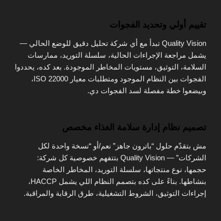
تقييم أولي وتحديد الفجوات
Quality Vision تبدأ مع أي شركة تحليل دقيق للوضع الحالي —
يشمل مراجعة الإجراءات الحالية، سلسلة التوريد، ممارسات
السلامة، التوثيق، مستويات المخاطر الموجودة. بعد كده، يحددوا
الفجوات بين النظام الموجود ومتطلبات معيار ISO 22000،
وبيضعوا خطة مفصلة لسد الفجوات دي.
تصميم نظام إدارة سلامة الغذاء مخصص
مش بتقدّم حلول “باترون جاهز” نعم/أو “نسخة واحدة لكل
الشركات” — Quality Vision بتتفهم خصوصية كل شركة:
حجمها، نوع منتجاتها، سلسلة التوريد، المخاطر الخاصة
بنشاطها. بناءً على كده بتصمم النظام اللي يشمل HACCP،
إجراءات التوثيق، الشروط التشغيلية، طرق الرقابة والمراقبة.