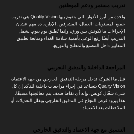
تدريب مستمر ودعم الموظفين
واحدة من أبرز الأدوار اللي بتقوم بيها Quality Vision هي تدريب
جميع المستويات: العمال، المشرفين، الإدارة. ده مهم عشان
الإجراءات ما تكونش بس ورق، وإنما تُطبق يوم بيوم. يشمل
التدريب أيضًا رفع الوعي بأهمية سلامة الغذاء ومتابعة تطبيق
المعايير داخل المصنع والمطبخ والتوزيع.
المراجعة الداخلية والتدقيق التجريبي
قبل ما الشركة تدخل مرحلة التدقيق الخارجي من جهة الاعتماد،
Quality Vision بتساعد في إجراء مراجعات داخلية للتأكد إن كل
شيء شغّال كويس، وإنه أي نقاط ضعف يتم معالجتها مسبقًا.
هذا بيزود فرص النجاح في التدقيق الخارجي ويقلل التعديلات أو
الملاحظات بعد الاعتماد.
التنسيق مع جهة الاعتماد والتدقيق الخارجي