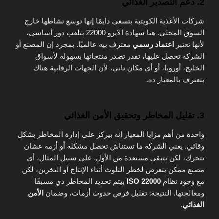
2. دعم التصدير الغذائي
شركات الأغذية الكويتية بتسعى دايمًا إنها توسع نشاطها خارج
السوق المحلي. هنا شهادة الايزو 22000 بتلعب دور أساسي،
لأنها تعتبر
اعتماد رسمي
معترف بيه عالميًا. بمجرد إن المصنع أو
الشركة تحصل عليها، تقدر تصدر منتجاتها بسهولة لأسواق
الخليج، أوروبا، أو أي مكان تاني، لأن الجهات الرقابية هناك
بتعترف بالمعيار ده.
3. تقليل المخاطر وتحقيق الأمن الغذائي
واحدة من أهم مزايا المعيار إنه بيركز على إدارة المخاطر بشكل
وقائي. يعني الشركة ما تستناش تحصل مشكلة أو أزمة عشان
تتحرك، لكن بتبقى مستعدة من الأول. على سبيل المثال، أي
مصنع ممكن يتعرض لخطر التلوث أثناء الإنتاج أو التخزين، لكن
مع وجود نظام
ISO 22000
بيتم تحديد المخاطر دي مسبقًا
ومعالجتها. النتيجة: تقليل فرص حدوث أزمات، وضمان
الأمن
الغذائي
.