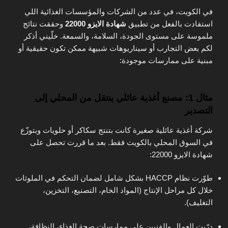
في الكويت، في عدد من الشركات والمؤسسات الغذائية اللي
استفادت بالفعل من تطبيق
شهادة الايزو 22000
وحققت نتائج
ملموسة على مستوى الجودة، السلامة، والسمعة. خلّيني أذكر
لكم بعض التجارب أو سيناريوهات شبيهة ممكن تكون حقيقية أو
مبنية على ممارسات موجودة:
مثال 1: مصنع أغذية عائلي ينتقل من المحلي إلى
التصدير
شركة أغذية عائلية صغيرة كانت بتنتج سكاكر أو حلويات وبتوزّع
في السوق المحلي بالكويت فقط. بعد ما قررت تحصل على
شهادة الايزو 22000:
طوّرت نظام HACCP بشكل شامل لضمان التحكم في الملوثات
خلال كل مراحل الإنتاج (المواد الخام، التصنيع، التخزين،
التغليف).
درّبت العمال والفنيين على ممارسات صحة الغذاء، النظافة،