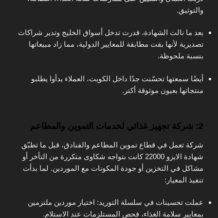
والتوثيق.
بعد ما نالت الشهادة، قدرت تدخل أسواق الخليج وتدير شراكات
تصديرية لأنها بقت مطابقة للمعايير الدولية، مما زاد مبيعاتها
بنسبة ملحوظة.
أيضًا سمعتها تحسّنت جدًا داخل الكويت، العملاء بدأوا يطلبو
منتجاتها بعيون موثوقة أكتر.
2: شركة تجهيز غذائي لخدمات التموين والمطاعم
شركة تعمل في قطاع تموين المطاعم والفنادق، قبل ما تطبّق
شهادة الايزو 22000 كانت بتواجه شكاوى متكررة من التأخر أو
مشاكل في التخزين أو جودة المكونات مع الموردين. لما بدأت
تنفيذ المعيار:
عملت تحسينات في سلسلة التوريد: اختيار موردين ملتزمين
بمعايير سلامة الغذاء، فحص المستلزمات عند الاستلام.