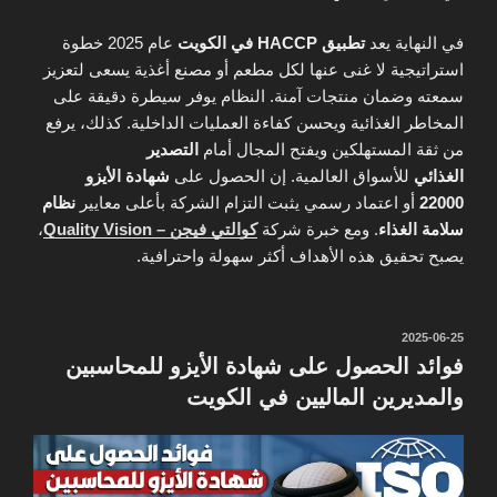
في النهاية يعد
تطبيق HACCP في الكويت
عام 2025 خطوة
استراتيجية لا غنى عنها لكل مطعم أو مصنع أغذية يسعى لتعزيز
سمعته وضمان منتجات آمنة. النظام يوفر سيطرة دقيقة على
المخاطر الغذائية ويحسن كفاءة العمليات الداخلية. كذلك، يرفع
من ثقة المستهلكين ويفتح المجال أمام
التصدير
الغذائي
للأسواق العالمية. إن الحصول على
شهادة الأيزو
22000
أو اعتماد رسمي يثبت التزام الشركة بأعلى معايير
نظام
سلامة الغذاء
. ومع خبرة شركة
كوالتي فيجن – Quality Vision
،
يصبح تحقيق هذه الأهداف أكثر سهولة واحترافية.
نُشر
2025-06-25
في
فوائد الحصول على شهادة الأيزو للمحاسبين
والمديرين الماليين في الكويت