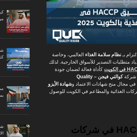
من
تزام بـ
نظام سلامة الغذاء
العالمي، وخاصة
كثي
اد متطلبات التصدير للأسواق الخارجية. لذلك
كأداة فعالة لضمان جودة
. شركة
كوالتي فيجن – Quality
 في مجال منح شهادات الاعتماد و
شهادة الأيزو
مم
شركات الغذائية والمطاعم في الكويت للوصول
بم
خطوات تطبيق HACCP في شركات
ال