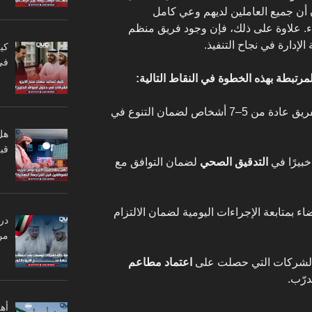
أن جميع العاملين لديهم وعي كامل
اء. علاوة على ذلك، فإن وجود فريق منظم
لإدارة في نجاح التنفيذ.
كي
في
رتبطة بهذه الخطوة في النقاط التالية:
بالإضافة إلى ذلك، يجب أن يتكون الفريق عادة من 5–7 أشخاص لضمان التنوع في
هل
قبل
بيرًا في
التدقيق الصحي
لضمان التوافق مع
ء بمتابعة الإجراءات اليومية لضمان الالتزام
در
من
اعتماد مطاعم
رّب.
أه