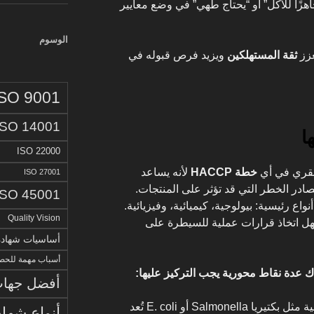
“جاهزًا للأكل” أو “يحتاج طهي” في وضع معايير
الوسوم
عزز
ثقة المستهلكين
ويزيد فرص قبوله في
ISO 9001
ISO 14001
ا
ISO 22000
الفقري في أي
خطة HACCP
لأنه يساعد
ISO 27001
ر الخطر التي قد تؤثر على المنتجات.
ISO 45001
واع رئيسية: بيولوجية، كيميائية، وفيزيائية.
Quality Vision
سهل اتخاذ قرارات عملية للسيطرة على
أساسيات شهادة الا
أسباب مهمة للحصو
ناك عدة نقاط محورية يجب التركيز عليها:
أفضل جهات 
على سبيل المثال، المخاطر البيولوجية مثل بكتيريا Salmonella أو E. coli تُعد
أنواع شهاد