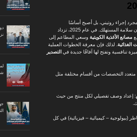
م يعد مجرد إجراء روتيني، بل أصبح أساسًا
دو
وضمان سلامة المستهلك. في عام 2025، تزداد
نزا
ع
مصانع الأغذية الكويتية
وسعي المطاعم إلى
الغذائية
. لذلك فإن معرفة الخطوات العملية
زة تنافسية وتفتح لها آفاقًا جديدة في
التصدير
لم
شر
 متعدد التخصصات من أقسام مختلفة مثل
: إعداد وصف تفصيلي لكل منتج من حيث
ك.
جه
ال
طر (بيولوجية – كيميائية – فيزيائية) في كل