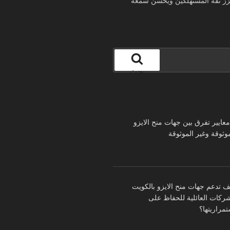
يعزز ثقة المستهلكين ويحسّن سمعة
بحث
 معايير تفرق بين جهات منح الايزو
موثوقة وغير الموثوقة
ف تدعم جهات منح الايزو بالكويت
شركات العائلية للحفاظ على
تمراريتها؟