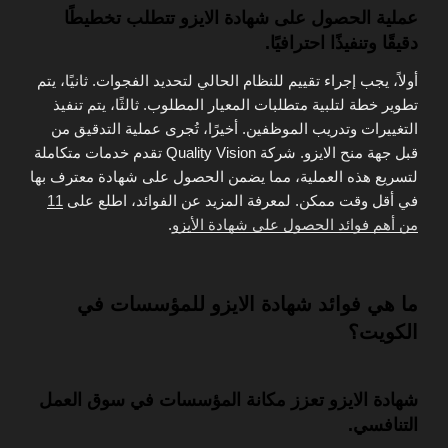
عملية الحصول على شهادة الايزو تتطلب تخطيطًا
دقيقًا وتنفيذًا احترافيًا.
أولاً، يجب إجراء تقييم للنظام الحالي لتحديد الفجوات. ثانيًا، يتم
تطوير خطة لتلبية متطلبات المعيار المطلوب. ثالثًا، يتم تنفيذ
التغييرات وتدريب الموظفين. أخيرًا، تُجرى عملية التدقيق من
قبل جهة منح الايزو. شركة Quality Vision تقدم خدمات متكاملة
لتسريع هذه العملية، مما يضمن الحصول على شهادة معترف بها
في أقل وقت ممكن. لمعرفة المزيد عن الفوائد، اطلع على
11
من أهم فوائد الحصول على شهادة الأيزو
.
ما هي فوائد شهادة الايزو للمؤسسات في
الكويت؟
شهادة الايزو تعزز مكانة المؤسسات في سوق العمل
التنافسي.