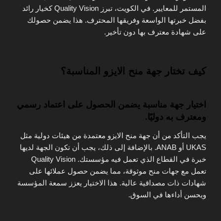
المستمر للمعايير. في الكويت، تبرز Quality Vision كخيار رائد
بفضل خبرتها الواسعة وفريقها المحترف. هذا يضمن حصولك
على شهادة معترف بها دون تأخير.
كيف تختار جهة منح الايزو المناسبة؟
اختيار جهة مناسبة يضمن الحصول على اعتماد رسمي
ومعترف به دوليًا.
يجب التأكد من أن جهة منح الايزو معتمدة من هيئات دولية مثل
UKAS أو ANAB. بالإضافة إلى ذلك، يجب أن تكون الجهة لديها
خبرة في القطاع الذي تعمل فيه مؤسستك. Quality Vision
تعمل مع جهات منح موثوقة، مما يضمن حصول عملائها على
شهادات ذات مصداقية عالية. هذا الاختيار يعزز سمعة المؤسسة
ويحسن أداءها في السوق.