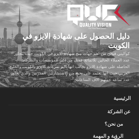
لتجاوز
لى
لمحتوى
دليل الحصول على شهادة الايزو في
الكويت
كواليتي فيجن من اهم جهات منح شهادة الايزو في الكويت حيث يتجاوز
عدد العملاء الحالين ثلاثمائة عميل من اكبر المؤسسات والشركات
الحاصله على شهادة الايزو بجانب انها اكبر شركات الايزو بالكويت والخليج
العربي حيث انها تعتمد على نخبة من الاستشاريين المدربين والذي تجاوز
عدد ساعه عملهم الاف الساعات
الرئيسية
عن الشركة
من نحن؟
الرؤية و المهمة