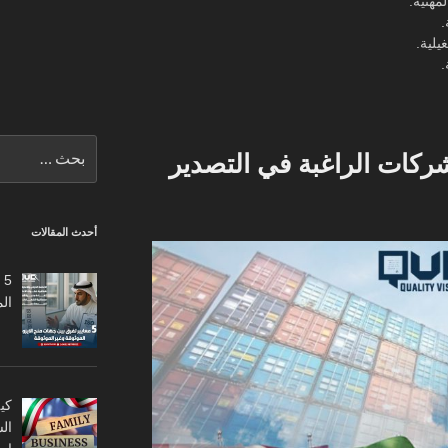
مهنية.
.
يلية.
.
البحث
شركات الراغبة في التصدير
عن:
أحدث المقالات
5
ال
كي
ال