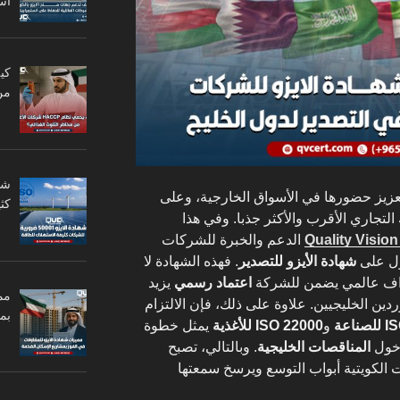
اس
من
عزيز حضورها في الأسواق الخارجية، وعلى
كثي
التجاري الأقرب والأكثر جذبا. وفي هذا
الدعم والخبرة للشركات
ول على
شهادة الأيزو للتصدير
. فهذه الشهادة لا
راف عالمي يضمن للشركة
اعتماد رسمي
يزيد
مم
دين الخليجيين. علاوة على ذلك، فإن الالتزام
بم
ناعة
و
ISO 22000 للأغذية
يمثل خطوة
خول
المناقصات الخليجية
. وبالتالي، تصبح
ت الكويتية أبواب التوسع ويرسخ سمعتها