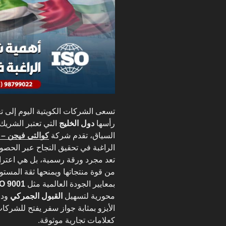
تسعى الشركات الكويتية اليوم إلى ت
رأسها
دول الخليج
التي تعتبر الشريك 
السياق، تقدم شركة
كوالتى فيجن – Quality Vision
الراغبة في تحقيق النجاح عبر الحص
تعد مجرد ورقة رسمية، بل هي اعت
من قوة منتجاتها ويمنحها ثقة المستور
بمعايير الجودة العالمية مثل
ISO 9001 للص
محورية لتسهيل
القبول الجمركي
ود
الأيزو بمثابة جواز سفر يفتح للشركا
كعلامات تجارية موثوقة.