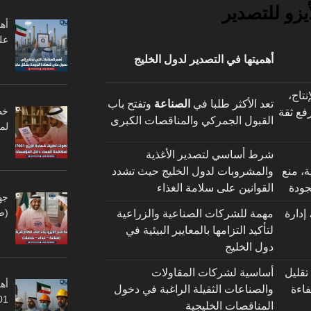
يزو للتصدير
أه
عل
أهميتها في التصدير لدول الخليج
نتاج،
تعد الأكثر طلبا في
الصناعة
وتفتح باب
رفع ثقة
القبول الجمركي والمناقصات الكبرى
لم
شرط أساسي لتصدير الأغذية
ة، منع
والمشروبات لدول الخليج حيث تشدد
جودة
القوانين على سلامة الغذاء
جه
(ص
 إدارة
مهمة للشركات الصناعية والزراعية
لتأكيد التزامها بالمعايير البيئية في
دول الخليج
تقليل
أساسية لشركات المقاولات
أهم
فاءة
والصناعات الثقيلة الراغبة في دخول
45001
المناقصات الخليجية