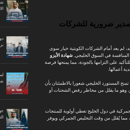
ال
لتصدير ضرورية للشركات
دو
نزا
د، لم يعد أمام الشركات الكويتية خيار سوى
ت المنافسة في السوق الخليجي.
شهادة الأيزو
أكيد على التزامها بالجودة، مما يمنحها فرصة
ية أعمالها.
لم
شر
 تمنح المستورد الخليجي شعورا بالاطمئنان بأن
، وهو ما يقلل من مخاطر رفض الشحنات أو
جه
لجمركية في دول الخليج تعطي أولوية للمنتجات
ال
مما يُقلل من وقت التخليص الجمركي ويوفر