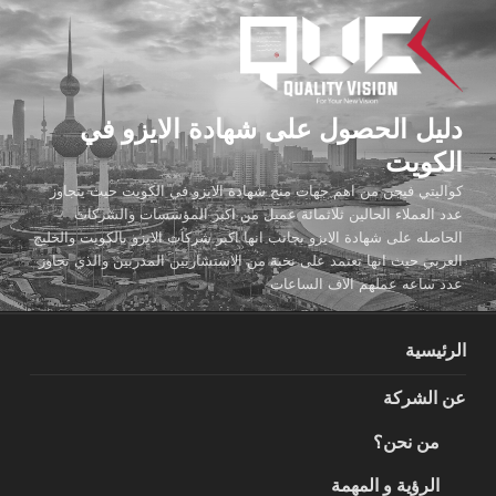
لتجاوز
لى
لمحتوى
دليل الحصول على شهادة الايزو في
الكويت
كواليتي فيجن من اهم جهات منح شهادة الايزو في الكويت حيث يتجاوز
عدد العملاء الحالين ثلاثمائة عميل من اكبر المؤسسات والشركات
الحاصله على شهادة الايزو بجانب انها اكبر شركات الايزو بالكويت والخليج
العربي حيث انها تعتمد على نخبة من الاستشاريين المدربين والذي تجاوز
عدد ساعه عملهم الاف الساعات
الرئيسية
عن الشركة
من نحن؟
الرؤية و المهمة