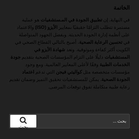
الخاتمة
في النهاية. إن
تطبيق الجودة في المـستشفيات
هو عملية
مستمرة تتطلب التزامًا حقيقيًا بمعايير
الأيزو (ISO)
والاعتماد
على أنظمة إدارة الجودة الحديثة. وبفضل الجهود المتواصلة
في
تحسين الرعاية الصحية
، أصبح بالتالي القطاع الصحي في
الكويت أكثر كفاءة وموثوقية. وتعد
شهادة الأيزو في
المستشفيات
دليلًا على التزام المؤسسات الصحية بتقديم
جودة
الخدمات الطبية
وفقًا لأعلى المعايير العالمية. ومع وجود
مؤسسات متخصصة مثل
كواليتي فيجن
التي تدعم
اعتماد
الجودة الصحية.
يمكن للمستشفيات تحقيق التميز وضمان تقديم
رعاية طبية متكاملة تفوق توقعات المرضى.
البحث
عن:
بحث