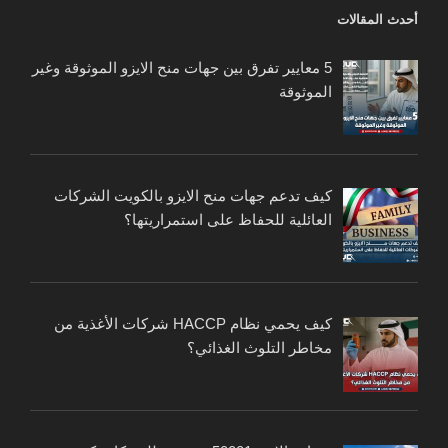
أحدث المقالات
5 معايير تفرق بين جهات منح الايزو الموثوقة وغير
الموثوقة
كيف تدعم جهات منح الايزو بالكويت الشركات
العائلية للحفاظ على استمراريتها؟
كيف يحمي نظام HACCP شركات الأغذية من
مخاطر التلوث الغذائي؟