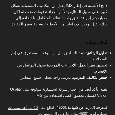
دمج الأنظمة في إطار IMS يقلل من التكاليف التشغيلية بشكل
كبير. على سبيل المثال، بدلاً من إجراء تدقيقات منفصلة لكل
معيار، يتم إجراء تدقيق واحد للنظام المتكامل. بالإضافة إلى
ذلك، يقلل توحيد الإجراءات من الأخطاء البشرية ويعزز الكفاءة.
أمثلة عملية:
تقليل الوثائق
: دمج النماذج يقلل من الوقت المستغرق في إدارة
السجلات.
تحسين سير العمل
: الإجراءات الموحدة تسهل التواصل بين
الأقسام.
خفض تكاليف التدريب
: تدريب واحد يغطي جميع المعايير.
تنبيه
: تأكد أيضا من اختيار شركة استشارية موثوقة مثل Quality
Vision لضمان تحقيق أقصى استفادة من IMS.
لمعرفة المزيد عن
شهادة 45001
، اطلع على
10 من أهم مميزات
شهادة ايزو 45001 وتأثيرها على المؤسسات
.