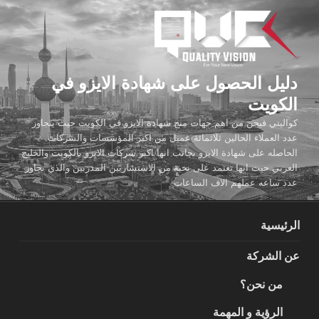
لتجاوز
لى
لمحتوى
دليل الحصول على شهادة الايزو في
الكويت
كواليتي فيجن من اهم جهات منح شهادة الايزو في الكويت حيث يتجاوز
عدد العملاء الحالين ثلاثمائة عميل من اكبر المؤسسات والشركات
الحاصله على شهادة الايزو بجانب انها اكبر شركات الايزو بالكويت والخليج
العربي حيث انها تعتمد على نخبة من الاستشاريين المدربين والذي تجاوز
عدد ساعه عملهم الاف الساعات
الرئيسية
عن الشركة
من نحن؟
الرؤية و المهمة