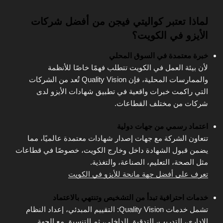
لماذا تعتبر كواليتي فيجن من أفضل شركات
الأيزو في الكويت؟
خبرة معتمدة في السوق المحلي
لأن بيئة العمل في الكويت تتطلب فهمًا خاصًا للأنظمة
والممارسات المحلية، فإن Quality Vision تُعد من الشركات
التي راكمت خبرات واقعية في تطبيق شهادات الأيزو لدى
شركات من مختلف القطاعات.
اعتماد رسمي من جهات دولية
تتعاون الشركة مع جهات إصدار شهادات معتمدة عالميًا، مما
يضمن قبول الشهادة داخل وخارج الكويت، خصوصًا في قطاعات
مثل الصحة، التعليم، الصناعة، والتغذية.
تعرف على أفضل جهة مانحة للأيزو في الكويت
خدمات احترافية تبدأ من التشخيص وتنتهي بالاعتماد
تشمل خدمات Quality Vision: التقييم المبدئي، إعداد النظام
الإداري، التدريب، التدقيق الداخلي، ثم التنسيق مع الجهة