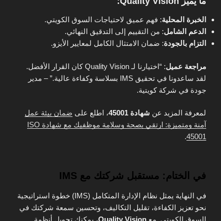
ما يميز Quality Vision:
الخبرة المحلية
: فهم عميق لاحتياجات السوق الكويتي.
الدعم الشامل
: من التقييم إلى التدقيق النهائي.
التزام بالجودة
: ضمان الامتثال الكامل لمعايير الأيزو.
مراجعة عميل
: “اختيارنا لـ Quality Vision كان القرار الأفضل.
لقد ساعدونا في تحقيق IMS بسلاسة وكفاءة عالية.” – مدير
جودة في شركة كويتية.
لمعرفة المزيد عن
شهادة 45001
، اطلع على
ضمان بيئة عمل
آمنة ومتميزة: ارتقي بصحة وسلامة موظفيك مع شهادة ISO
.
45001
في الختام: مستقبل شركتك مع IMS
في النهاية يمثل نظام الإدارة المتكامل (IMS) خطوة استراتيجية
نحو تعزيز الكفاءة، تقليل التكاليف، وتحسين سمعة شركتك في
السوق الكويتي. مع
Quality Vision
، يمكنك تحويل أنظمة