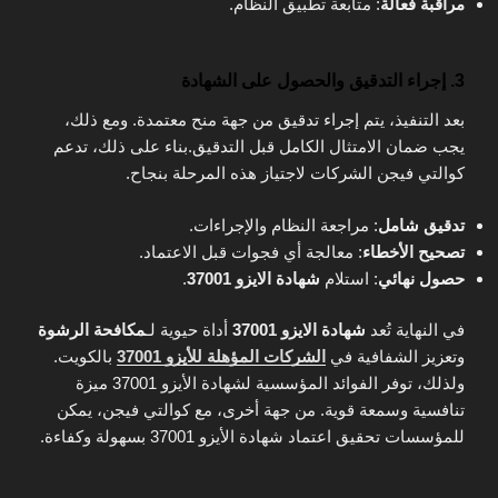
مراقبة فعالة
: متابعة تطبيق النظام.
3. إجراء التدقيق والحصول على الشهادة
بعد التنفيذ، يتم إجراء تدقيق من جهة منح معتمدة. ومع ذلك،
يجب ضمان الامتثال الكامل قبل التدقيق.بناء على ذلك، تدعم
كوالتي فيجن الشركات لاجتياز هذه المرحلة بنجاح.
تدقيق شامل
: مراجعة النظام والإجراءات.
تصحيح الأخطاء
: معالجة أي فجوات قبل الاعتماد.
حصول نهائي
: استلام
شهادة الايزو 37001
.
في النهاية تُعد
شهادة الايزو 37001
أداة حيوية لـ
مكافحة الرشوة
وتعزيز الشفافية في
الشركات المؤهلة للأيزو 37001
بالكويت.
ولذلك، توفر الفوائد المؤسسية لشهادة الأيزو 37001 ميزة
تنافسية وسمعة قوية. من جهة أخرى، مع كوالتي فيجن، يمكن
للمؤسسات تحقيق اعتماد شهادة الأيزو 37001 بسهولة وكفاءة.