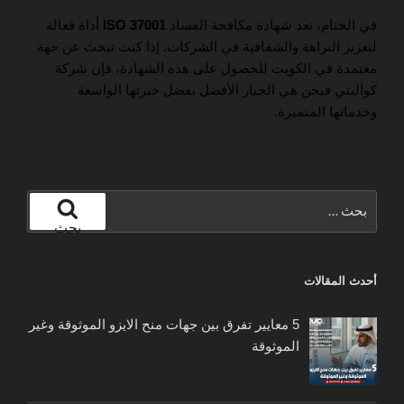
في الختام، تعد شهادة مكافحة الفساد
ISO 37001
أداة فعالة
لتعزيز النزاهة والشفافية في الشركات. إذا كنت تبحث عن جهة
معتمدة في الكويت للحصول على هذه الشهادة، فإن شركة
كواليتي فيجن هي الخيار الأفضل بفضل خبرتها الواسعة
وخدماتها المتميزة.
البحث
عن:
بحث
أحدث المقالات
5 معايير تفرق بين جهات منح الايزو الموثوقة وغير
الموثوقة