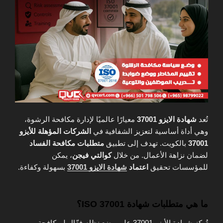
تُعد
شهادة الايزو 37001
معيارًا عالميًا لإدارة مكافحة الرشوة،
وهي أداة أساسية لتعزيز الشفافية في
الشركات المؤهلة للأيزو
37001
بالكويت. تهدف إلى تطبيق
متطلبات مكافحة الفساد
لضمان نزاهة الأعمال. من خلال
كوالتي فيجن
، يمكن
للمؤسسات تحقيق
اعتماد
شهادة الايزو 37001
بسهولة وكفاءة.
ما هي متطلبات شهادة ISO 37001؟
تُركز شهادة الأيزو 37001 على وضع نظام فعّال لـمكافحة