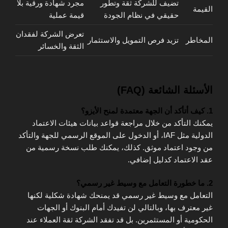
تضيف للشركة ثقة وتطور
مجرد شهادة ورقية بلا
القيمة
حقيقي في نظام الجودة
قيمة عملية
تعرض الشركة لفقدان
المخاطر
تزيد فرص التمويل والاستثمار
الثقة والخسائر
الأسئلة الشائعة (FAQ)
1. كيف أتأكد أن الجهة معتمدة لمنح الأيزو؟
يمكنك التأكد من خلال مراجعة قواعد بيانات هيئات الاعتماد
الدولية مثل IAF، أو الدخول على الموقع الرسمي للجهة والتأكد
من وجود اعتماد موثق. كذلك، يمكنك طلب نسخة رسمية من
عقد الاعتماد كدليل إضافي.
2. ما خطورة التعامل مع وسيط غير رسمي؟
التعامل مع وسيط غير رسمي قد يمنحك شهادة شكلية لكنها
غير معترف بها، وبالتالي لن تفيدك أمام البنوك أو الجهات
الحكومية أو المستثمرين. بل قد تفقد الشركة ثقة العملاء عند