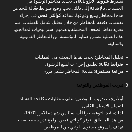
تشترط
شروط الأيزو 37001
تحديد مخاطر الرشوة في
العمليات.
بالإضافة إلى ذلك
، يجب وضع ضوابط فعّالة للحد من
هذه المخاطر ومنع وقوعها. تساعد
كوالتي فيجن
في إجراء
تقييمات دقيقة للمخاطر من خلال تحليل شامل للعمليات. يتم
تحديد نقاط الضعف المحتملة وتصميم استراتيجيات لمعالجتها.
هذه العملية تضمن حماية المؤسسة من المخاطر القانونية
والمالية.
تحليل المخاطر
: تحديد نقاط الضعف في العمليات.
ضوابط فعّالة
: تطبيق إجراءات لمنع الرشوة.
مراقبة مستمرة
: متابعة المخاطر بشكل دوري.
تدريب الموظفين والتوعية
أولاً، يجب تدريب الموظفين على متطلبات مكافحة الفساد
لضمان الامتثال الكامل.
لذلك، تُعد التوعية جزءًا أساسيًا من شهادة الأيزو 37001.
من هذا المنطلق، توفر كوالتي فيجن برامج تدريبية مخصصة
تهدف إلى رفع مستوى الوعي بين الموظفين.