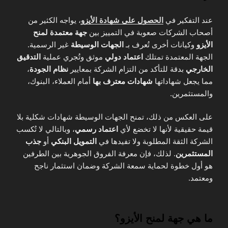
عند التفكير في
الحصول على شهادة الأيزو
، يواجه الكثير من
أصحاب الشركات صعوبة في التمييز بين
جهة معتمدة لمنح
الأيزو
وكيانات أخرى تُعرف بـ
الجهات الوسيطة
غير الرسمية.
الجهة المعتمدة تمتلك
اعتماد دولي
موثق وتُجري عملية
التدقيق
الخارجي
بدقة للتأكد من التزام الشركة بمعايير
نظام الجودة
،
مما يجعل شهاداتها
شهادات معترف بها
أمام العملاء، البنوك،
والمستثمرين.
على العكس من ذلك، تمنح الجهات الوسيطة شهادات شكلية بلا
قيمة حقيقية لأنها لا تخضع لأي
اعتماد رسمي
، وبالتالي لا تُكسب
الشركة الثقة المطلوبة ولا تفيدها في
التمويل البنكي
أو
جذب
المستثمرين
. لذلك، فإن معرفة الفروق الجوهرية بين الطرفين
هو أول خطوة لحماية سمعة الشركة وضمان استثمار ناجح
ومعتمد.
ما هي جهة لمنح الأيزو؟