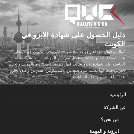
لتجاوز
لى
لمحتوى
دليل الحصول على شهادة الايزو في
الكويت
كواليتي فيجن من اهم جهات منح شهادة الايزو في الكويت حيث يتجاوز
عدد العملاء الحالين ثلاثمائة عميل من اكبر المؤسسات والشركات
الحاصله على شهادة الايزو بجانب انها اكبر شركات الايزو بالكويت والخليج
العربي حيث انها تعتمد على نخبة من الاستشاريين المدربين والذي تجاوز
عدد ساعه عملهم الاف الساعات
الرئيسية
عن الشركة
من نحن؟
الرؤية و المهمة