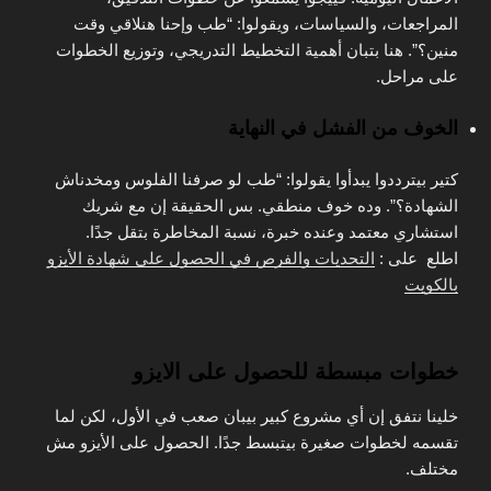
المراجعات، والسياسات، ويقولوا: “طب وإحنا هنلاقي وقت
منين؟”. هنا بتبان أهمية التخطيط التدريجي، وتوزيع الخطوات
على مراحل.
الخوف من الفشل في النهاية
كتير بيترددوا يبدأوا يقولوا: “طب لو صرفنا الفلوس ومخدناش
الشهادة؟”. وده خوف منطقي. بس الحقيقة إن مع شريك
استشاري معتمد وعنده خبرة، نسبة المخاطرة بتقل جدًا.
اطلع على :
التحديات والفرص في الحصول على شهادة الأيزو
بالكويت
خطوات مبسطة للحصول على الايزو
خلينا نتفق إن أي مشروع كبير بيبان صعب في الأول، لكن لما
تقسمه لخطوات صغيرة بيتبسط جدًا. الحصول على الأيزو مش
مختلف.