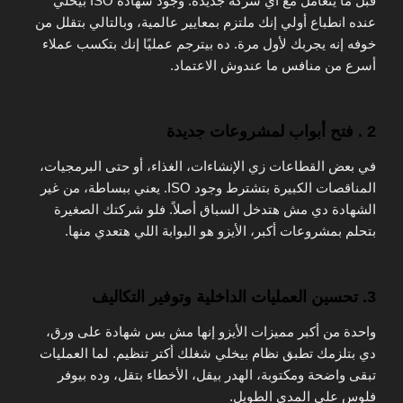
قبل ما يتعامل مع أي شركة جديدة. وجود شهادة ISO بيخلي
عنده انطباع أولي إنك ملتزم بمعايير عالمية، وبالتالي بتقلل من
خوفه إنه يجربك لأول مرة. ده بيترجم عمليًا إنك بتكسب عملاء
أسرع من منافس ما عندوش الاعتماد.
2 . فتح أبواب لمشروعات جديدة
في بعض القطاعات زي الإنشاءات، الغذاء، أو حتى البرمجيات،
المناقصات الكبيرة بتشترط وجود ISO. يعني ببساطة، من غير
الشهادة دي مش هتدخل السباق أصلاً. فلو شركتك الصغيرة
بتحلم بمشروعات أكبر، الأيزو هو البوابة اللي هتعدي منها.
3. تحسين العمليات الداخلية وتوفير التكاليف
واحدة من أكبر مميزات الأيزو إنها مش بس شهادة على ورق،
دي بتلزمك تطبق نظام بيخلي شغلك أكتر تنظيم. لما العمليات
تبقى واضحة ومكتوبة، الهدر بيقل، الأخطاء بتقل، وده بيوفر
فلوس على المدى الطويل.