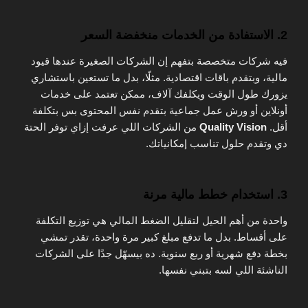
2. الاستفادة من الخدمات منخفضة السعر
فيه شركات متخصصة بتفهم إن الشركات الصغيرة عندها قيود
مالية، وبتقدم باقات اقتصادية. مثلًا، بدل ما تستعين باستشاري
يزورك طول الوقت ويكلفك آلاف، ممكن تعتمد على خدمات
أونلاين أو ورش عمل جماعية بتقدم نفس المحتوى بس بتكلفة
أقل.
Quality Vision
من الشركات اللي عرفت إزاي توفر الحتة
دي وتقدم حلول تناسب إمكانياتك.
3. استخدام خطط مالية مرنة
واحدة من أهم الحيل لتقليل الضغط المالي هي توزيع التكلفة
على أقساط. بدل ما تدفع مبلغ كبير مرة واحدة، تقدر تمشي
بخطة دفع شهرية أو ربع سنوية. ده بيسهّل جدًا على الشركات
الناشئة اللي لسه بتبني نفسها.