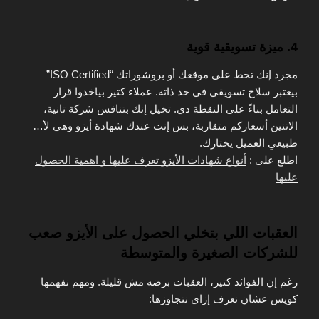
4. ميزة تسويقية قوية
مجرد إنك تحط على موقعك أو بروشوراتك “ISO Certified”
بيعتبر سلاح تسويقي في حد ذاته. عملاء كتير بياخدوا قرار
التعامل بناءً على النقطة دي. تخيل إنك بتنافس شركة تانية،
الاتنين أسعاركم متقاربة، بس إنت عندك شهادة أيزو وهي لأ…
طبيعي العميل يختارك.
اطلع على :
أنواع شهادات الأيزو تعرف عليها و اهمية الحصول
عليها
العقبات اللي بتخلي الحصول على الأيزو صعب
للشركات الصغيرة والمتوسطة
رغم إن الفوائد كتير، العقبات برضه مش قليلة. ومهم نفهمها
كويس عشان نعرف إزاي نتجاوزها: