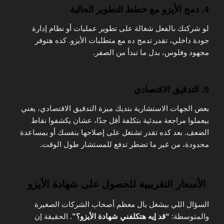
4. دمج الأيزو مع خطط التطوير الحالية
لو شركتك بالفعل شغالة على تطوير عمليات أو نظام إدارة
جودة داخلي، تقدر تدمج ده مع متطلبات الأيزو. كده هتوفر
مجهود وفلوس، بدل ما تبدأ من الصفر.
5. التدقيق الاقتصادي
بعض الجهات الاستشارية بتديك ميزة التدقيق الاقتصادي، يعني
بيعملوا مراجعة مبدئية بتكلفة أقل جدًا، عشان يكشفوا نقاط
الضعف. بعد كده تقدر تشتغل على إصلاحها بنفسك أو بمساعدة
محدودة، من غير ما تضطر تدفع للمستشار طول الوقت.
الأسعار التقريبية للحصول على شهادة الأيزو
السؤال اللي بيشغل بال معظم أصحاب الشركات الصغيرة
والمتوسطة:
“قد إيه هتكلفني شهادة الأيزو؟”
. الحقيقة إن