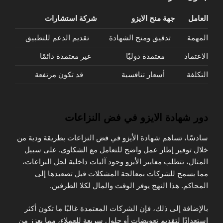
العامل
جهة منح الايزو
شركة استشارات
المهمة
تدقيق ومنح الشهادة
تقديم الدعم للتطبيق
الاعتماد
معتمدة دوليًا
غير معتمدة دائمًا
التكلفة
أسعار تنافسية
قد تكون مرتفعة
دور شهادة الايزو في فض النزاعات
سادسًا، تساهم شهادة الأيزو في فض النزاعات بطريقة ودية من
خلال توفير إطار عمل واضح للتعامل مع الشكاوى. على سبيل
المثال، تتطلب معايير الأيزو وجود آليات داخلية لحل النزاعات،
مما يسمح للشركات بمعالجة المشكلات قبل تصعيدها إلى
المحاكم. هذا النهج يوفر الوقت والمال لكلا الطرفين.
بالإضافة إلى ذلك، فإن الشركات المعتمدة غالبًا ما تكون أكثر
استعدادًا لتقديم تعويضات أو حلول سريعة للعملاء، مما يعزز من