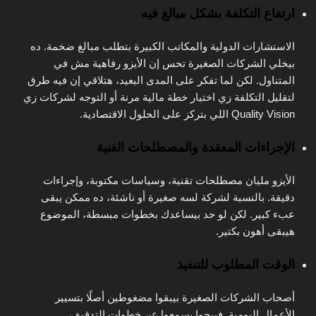
ارتفاع التكلفة بشكل مبالغ فيه
الاستشارات الدولية والمكاتب الكبيرة بتطلب مبالغ ضخمة. ده
بيخلي الشركات الصغيرة تحس إن الأيزو رفاهية مش في
المتناول. لكن لما تفكر على المدى البعيد، هتلاقي إن فيه طرق
لتقليل التكلفة زي اختيار خطة مالية مرنة أو التوجه لشركات زي
Quality Vision اللي بتركز على الحلول الاقتصادية.
الإجراءات المعقدة والمصطلحات الفنية
الأيزو مليان مصطلحات تقنية، وسياسات مكتوبة، وإجراءات
دقيقة. بالنسبة لشركة لسه صغيرة أو ناشئة، ده ممكن يبقى
عبء كبير. لكن لو حد بيساعدك بخطوات مبسطة، الموضوع
هيبقى أهون بكتير.
الوقت المطلوب للتنفيذ
أصحاب الشركات الصغيرة بيبقوا مضغوطين أصلًا بتسيير
الأعمال اليومية. فييجوا يسمعوا عن خطوات التدقيق،