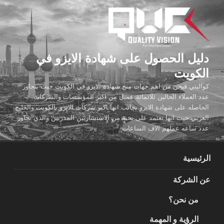
لتجاوز
لى
لمحتوى
دليل الحصول على شهادة الايزو في
الكويت
كواليتي فيجن من اهم جهات منح شهادة الايزو في الكويت حيث يتجاوز
عدد العملاء الحالين ثلاثمائة عميل من اكبر المؤسسات والشركات
الحاصله على شهادة الايزو بجانب انها اكبر شركات الايزو بالكويت والخليج
العربي حيث انها تعتمد على نخبة من الاستشاريين المدربين والذي تجاوز
عدد ساعه عملهم الاف الساعات
الرئيسية
عن الشركة
من نحن؟
الرؤية و المهمة