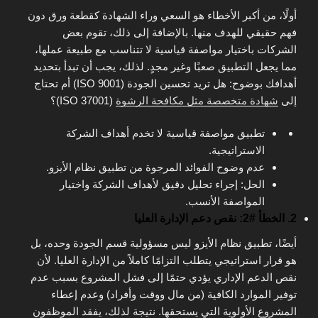
أولًا، من أكبر الأخطاء هو السعي وراء الشهادة كقطعة ورق دون
فهم حقيقي للهدف منها. بالإضافة إلى ذلك، تقوم بعض
الشركات باختيار مواصفة قياسية لا تتناسب مع طبيعة عملها،
مما يجعل التطبيق صعبًا وغير مجدٍ. لذلك، يجب أن تبدأ بتحديد
أهدافك بوضوح: هل تريد تحسين الجودة (ISO 9001) أم تحتاج
إلى
شهادة متخصصة مثل مكافحة الرشوة
(ISO 37001)؟
تطبيق مواصفة قياسية لا تخدم أهداف الشركة
الاستراتيجية.
عدم وضوح الفوائد المرجوة من تطبيق نظام الأيزو.
الحل: إجراء تحليل دقيق لأهداف الشركة واختيار
المواصفة الأنسب.
2. الخطأ #2: نقص دعم الإدارة العليا
أيضًا، تطبيق نظام الأيزو ليس مسؤولية قسم الجودة وحده، بل
هو قرار استراتيجي يتطلب التزامًا كاملاً من الإدارة العليا. لأن
نقص الدعم الإداري يؤدي حتمًا إلى فشل المشروع بسبب عدم
توفير الموارد الكافية (من مال ووقت وأفراد) وعدم إعطاء
المشروع الأولوية التي يستحقها. نتيجة لذلك، يفقد الموظفون