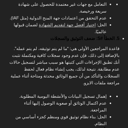
التعامل مع جهات غير معتمدة للحصول على شهادة
سريعة ورخيصة.
عدم التحقق من اعتمادات جهة المنح الدولية (مثل IAF).
الحل:
اختيار أفضل جهة لتقديم الشهادة
لضمان قبولها
عالميًا.
5. الخطأ #5: ضعف التوثيق والسجلات
قاعدة المراجعين الأولى هي: “ما لم يتم توثيقه، لم يتم عمله”.
بالإضافة إلى ذلك، فإن عدم وجود سجلات كافية ومكتملة تثبت
أنك تطبق الإجراءات التي كتبتها هو سبب مباشر لتسجيل حالات
عدم مطابقة. نتيجة لذلك، يجب إنشاء نظام فعال لحفظ
السجلات والتأكد من أن جميع الوثائق محدثة ومتاحة أثناء عملية
مراجعة ملفات الايزو.
إهمال تسجيل البيانات والأنشطة اليومية المطلوبة.
عدم اكتمال الوثائق أو صعوبة الوصول إليها أثناء
المراجعة.
الحل: بناء نظام توثيق قوي ومنظم كجزء أساسي من
النظام.