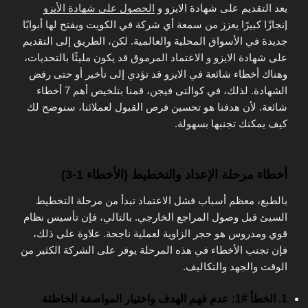
يعد التقديم على شهادة الايزو و
الحصول على شهادة الأيزو
إنجازًا كبيرًا يعزز من سمعة أي شركة في الكويت ويفتح لها أبوابًا
جديدة في الأسواق المحلية والعالمية. لكن، الطريق إلى التقديم
على شهادة الايزو و الاعتماد المرموق قد يكون مليئًا بالتحديات،
وهناك أخطاء شائعة في الايزو قد تؤدي إلى تأخير أو حتى رفض
الشهادة. لذلك، في كوالتى فيجن، قمنا بتلخيص أهم 7 أخطاء
شائعة. لأن هدفنا هو تحسين فرص القبول لعملائنا، سنوضح لك
كيف يمكنك تجنبها بسهولة.
أخطاء مرحلة الإعداد والتخطيط (الأخطاء 1-3)
بالطبع، معظم أسباب فشل الاعتماد تبدأ من مرحلة التخطيط
السيئ قبل وصول المراجع الخارجي. بالتالي، فإن تأسيس نظام
قوي ومدروس هو حجر الزاوية لعملية ناجحة. علاوة على ذلك،
فإن تجنب الأخطاء في هذه المرحلة يوفر على الشركة الكثير من
الوقت والجهد والتكاليف.
1. الخطأ #1: عدم فهم الهدف واختيار المواصفة الخاطئة