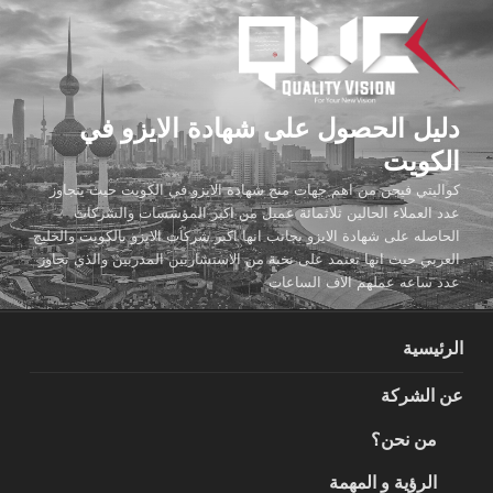
لتجاوز
لى
لمحتوى
دليل الحصول على شهادة الايزو في
الكويت
كواليتي فيجن من اهم جهات منح شهادة الايزو في الكويت حيث يتجاوز
عدد العملاء الحالين ثلاثمائة عميل من اكبر المؤسسات والشركات
الحاصله على شهادة الايزو بجانب انها اكبر شركات الايزو بالكويت والخليج
العربي حيث انها تعتمد على نخبة من الاستشاريين المدربين والذي تجاوز
عدد ساعه عملهم الاف الساعات
الرئيسية
عن الشركة
من نحن؟
الرؤية و المهمة