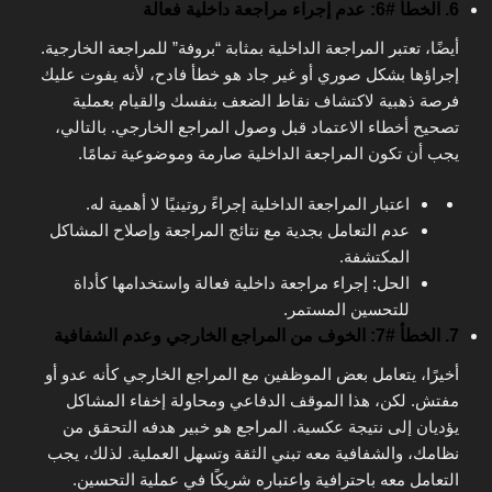
6. الخطأ #6: عدم إجراء مراجعة داخلية فعالة
أيضًا، تعتبر المراجعة الداخلية بمثابة “بروفة” للمراجعة الخارجية.
إجراؤها بشكل صوري أو غير جاد هو خطأ فادح، لأنه يفوت عليك
فرصة ذهبية لاكتشاف نقاط الضعف بنفسك والقيام بعملية
تصحيح أخطاء الاعتماد قبل وصول المراجع الخارجي. بالتالي،
يجب أن تكون المراجعة الداخلية صارمة وموضوعية تمامًا.
اعتبار المراجعة الداخلية إجراءً روتينيًا لا أهمية له.
عدم التعامل بجدية مع نتائج المراجعة وإصلاح المشاكل
المكتشفة.
الحل: إجراء مراجعة داخلية فعالة واستخدامها كأداة
للتحسين المستمر.
7. الخطأ #7: الخوف من المراجع الخارجي وعدم الشفافية
أخيرًا، يتعامل بعض الموظفين مع المراجع الخارجي كأنه عدو أو
مفتش. لكن، هذا الموقف الدفاعي ومحاولة إخفاء المشاكل
يؤديان إلى نتيجة عكسية. المراجع هو خبير هدفه التحقق من
نظامك، والشفافية معه تبني الثقة وتسهل العملية. لذلك، يجب
التعامل معه باحترافية واعتباره شريكًا في عملية التحسين.