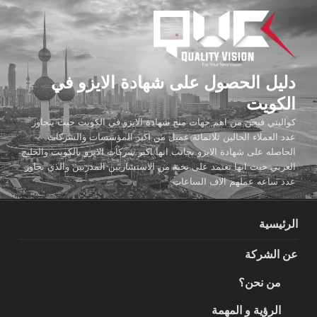
لتجاوز
لى
لمحتوى
دليل الحصول على شهادة الايزو في
الكويت
كواليتي فيجن من اهم جهات منح شهادة الايزو في الكويت حيث يتجاوز
عدد العملاء الحالين ثلاثمائة عميل من اكبر المؤسسات والشركات
الحاصله على شهادة الايزو بجانب انها اكبر شركات الايزو بالكويت والخليج
العربي حيث انها تعتمد على نخبة من الاستشاريين المدربين والذي تجاوز
عدد ساعه عملهم الاف الساعات
الرئيسية
عن الشركة
من نحن؟
الرؤية و المهمة