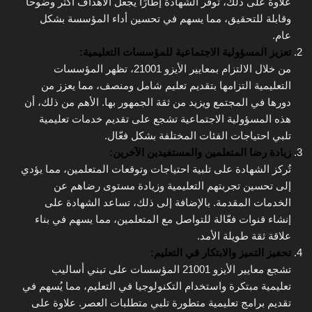
علاوة على ذلك، توفر الشهادة إطارًا يجعل الأهداف أكثر وضوحًا
وقابلة للتحقيق، مما يسهم في تحسين أداء المؤسسة بشكل
عام.
تعزيز المسؤولية الاجتماعية للمؤسسات التعليمية:
من خلال الالتزام بمعايير الأيزو 21001، تظهر المؤسسات
التعليمية التزامها بتقديم تعليم شامل ومنصف، مما يعزز من
دورها في المجتمع ويزيد من ثقة الجمهور بها. الأهم من ذلك، أن
هذه المسؤولية الاجتماعية تشجع على تقديم خدمات تعليمية
تلبي احتياجات الفئات المختلفة بشكل فعّال.
زيادة رضا المتعلمين والمستفيدين الآخرين:
تُركز الشهادة على تلبية احتياجات وتوقعات المتعلمين، مما يؤدي
إلى تحسين تجربتهم التعليمية وزيادة مستوى رضاهم عن
الخدمات المقدمة. بالإضافة إلى ذلك، تساعد الشهادة على
إنشاء قنوات فعّالة للتواصل مع المتعلمين، مما يسهم في بناء
علاقة ثقة طويلة الأمد.
تحفيز التميز والابتكار في التعليم:
تشجع معايير الأيزو 21001 المؤسسات على تبني أساليب
تعليمية مبتكرة واستخدام التكنولوجيا في التعليم، مما يُسهم في
تقديم برامج تعليمية متطورة تلبي متطلبات العصر. علاوة على