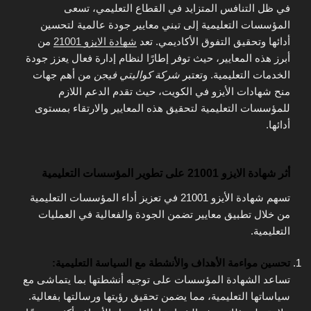
في ظل التنافس المتزايد في القطاع التعليمي، تسعى
المؤسسات التعليمية إلى تبني معايير جودة عالمية لتحسين
أدائها وتحقيق التفوق الأكاديمي. تعد
شهادة الايزو 21001
من
أبرز هذه المعايير، حيث توفر إطارًا لنظام إدارة فعال يعزز جودة
الخدمات التعليمية. وتعتبر
شركة كواليتي فيجن
من أهم جهات
منح شهادات الأيزو في الكويت، حيث تقدم الدعم اللازم
للمؤسسات التعليمية لتحقيق هذه المعايير والارتقاء بمستوى
أدائها.
أثر شهادة الايزو 21001 على تطوير المؤسسات التعليمية
تسهم شهادة الأيزو 21001 في تعزيز أداء المؤسسات التعليمية
من خلال تطبيق معايير تضمن الجودة والفعالية في العمليات
التعليمية.
تحسين مواءمة الأهداف والأنشطة مع السياسة التعليمية:
تساعد الشهادة المؤسسات على توجيه أنشطتها بما يتماشى مع
سياساتها التعليمية، مما يضمن تحقيق رؤيتها ورسالتها بفعالية.