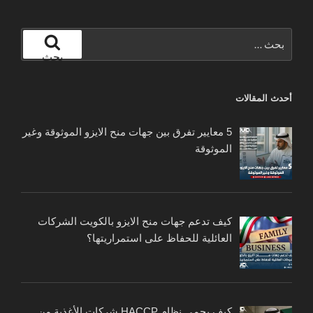
البحث
عن:
بحث
أحدث المقالات
5 معايير تفرق بين جهات منح الايزو الموثوقة وغير
الموثوقة
كيف تدعم جهات منح الايزو بالكويت الشركات
العائلية للحفاظ على استمراريتها؟
كيف يحمي نظام HACCP شركات الأغذية من