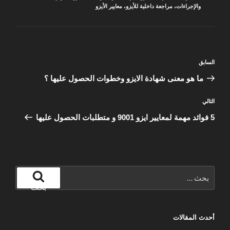
والإجراءات
،
مراجعة داخلية للأيزو
،
معايير الأيزو
تصفّح
المقالة
السابق
المقالات
السابقة
ما هو معنى شهادة الايزو وخطوات الحصول عليها ؟
المقالة
التالي
التالية
5 فوائد مهمة لمعايير ايزو 9001 و متطلبات الحصول عليها
البحث
عن:
بحث
أحدث المقالات