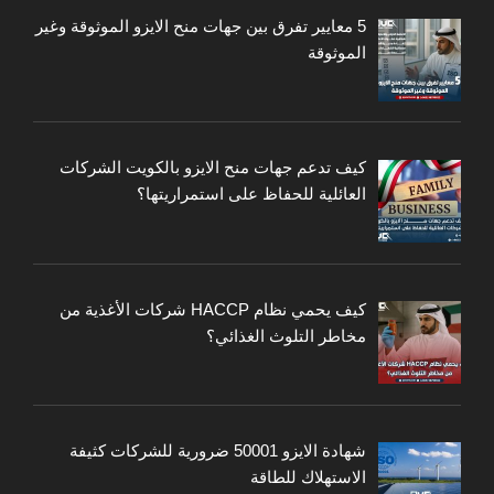
5 معايير تفرق بين جهات منح الايزو الموثوقة وغير
الموثوقة
كيف تدعم جهات منح الايزو بالكويت الشركات
العائلية للحفاظ على استمراريتها؟
كيف يحمي نظام HACCP شركات الأغذية من
مخاطر التلوث الغذائي؟
شهادة الايزو 50001 ضرورية للشركات كثيفة
الاستهلاك للطاقة