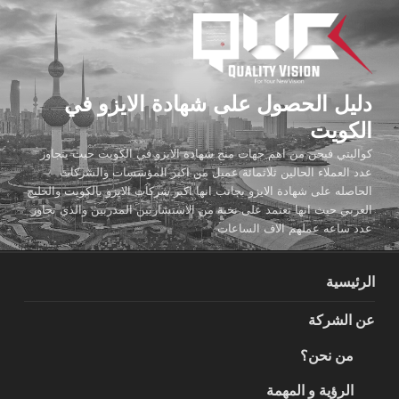
لتجاوز
لى
لمحتوى
دليل الحصول على شهادة الايزو في
الكويت
كواليتي فيجن من اهم جهات منح شهادة الايزو في الكويت حيث يتجاوز
عدد العملاء الحالين ثلاثمائة عميل من اكبر المؤسسات والشركات
الحاصله على شهادة الايزو بجانب انها اكبر شركات الايزو بالكويت والخليج
العربي حيث انها تعتمد على نخبة من الاستشاريين المدربين والذي تجاوز
عدد ساعه عملهم الاف الساعات
الرئيسية
عن الشركة
من نحن؟
الرؤية و المهمة