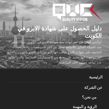
لتجاوز
لى
لمحتوى
دليل الحصول على شهادة الايزو في
الكويت
كواليتي فيجن من اهم جهات منح شهادة الايزو في الكويت حيث يتجاوز
عدد العملاء الحالين ثلاثمائة عميل من اكبر المؤسسات والشركات
الحاصله على شهادة الايزو بجانب انها اكبر شركات الايزو بالكويت والخليج
العربي حيث انها تعتمد على نخبة من الاستشاريين المدربين والذي تجاوز
عدد ساعه عملهم الاف الساعات
الرئيسية
عن الشركة
من نحن؟
الرؤية و المهمة