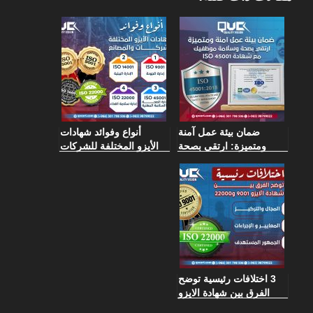
ضمان بيئة عمل آمنة
أنواع وفوائد شهادات
ومتميزة: ارتقي بصحة
الأيزو المختلفة للشركات
وسلامة موظفيك مع
والمصانع
شهادة ISO 45001
3 اختلافات رئيسية توضح
الفرق بين شهادة الايزو
9001 و22000