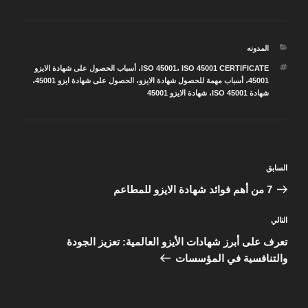
التصنيفات
المدونه
الوسوم
ISO 45001 CERTIFICATE
،
ISO 45001
،
أسباب الحصول على شهادة الايزو
45001
،
أسباب مهمة للحصول شهادة الايزو
،
الحصول على شهادة ايزو 45001
،
شهادة ISO 45001
،
شهادة الايزو 45001
تصفّح
المقالة
السابق
المقالات
السابقة
7 من أهم فوائد شهادة الايزو للمطاعم
المقالة
التالي
التالية
تعرف على أبرز شهادات الأيزو العالمية: تعزيز الجودة
والتنافسية في المؤسسات