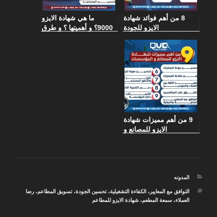
8 من أهم فوائد شهادة
ما هي شهادة الايزو
الايزو للجودة
9000؟ و أهميتها ؟ و طرق
الحصول عليها
9 من أهم مميزات شهادة
الايزو للمصانع و
المؤسسات
التصنيفات
المدونه
الوسوم
التوافق مع المعايير
،
الكفاءة التشغيلية
،
تحسين الجودة
،
تسويق المطاعم
،
رضا
العملاء
،
سمعة المطعم
،
شهادة الايزو للمطاعم