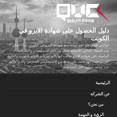
لتجاوز
لى
لمحتوى
دليل الحصول على شهادة الايزو في
الكويت
كواليتي فيجن من اهم جهات منح شهادة الايزو في الكويت حيث يتجاوز
عدد العملاء الحالين ثلاثمائة عميل من اكبر المؤسسات والشركات
الحاصله على شهادة الايزو بجانب انها اكبر شركات الايزو بالكويت والخليج
العربي حيث انها تعتمد على نخبة من الاستشاريين المدربين والذي تجاوز
عدد ساعه عملهم الاف الساعات
الرئيسية
عن الشركة
من نحن؟
الرؤية و المهمة