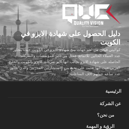
لتجاوز
لى
لمحتوى
دليل الحصول على شهادة الايزو في
الكويت
كواليتي فيجن من اهم جهات منح شهادة الايزو في الكويت حيث يتجاوز
عدد العملاء الحالين ثلاثمائة عميل من اكبر المؤسسات والشركات
الحاصله على شهادة الايزو بجانب انها اكبر شركات الايزو بالكويت والخليج
العربي حيث انها تعتمد على نخبة من الاستشاريين المدربين والذي تجاوز
عدد ساعه عملهم الاف الساعات
الرئيسية
عن الشركة
من نحن؟
الرؤية و المهمة