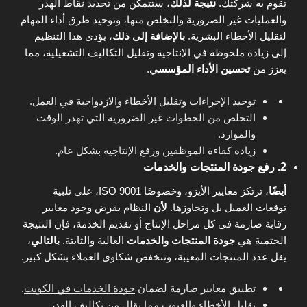
تقوم به شركتك.
نتيجة لذلك
، ستتمكن من تحديد نقاط الهدر
والعمليات غير الضرورية والتخلص منها، وتوحيد طرق أداء المهام
لتقليل الأخطاء البشرية.
بالإضافة إلى ذلك
، يؤدي هذا التنظيم
إلى زيادة ملحوظة في الإنتاجية وتقليل التكاليف التشغيلية، مما
يعزز من
تحسين الأداء المؤسسي
.
توحيد الإجراءات وتقليل الأخطاء والازدواجية في العمل.
التخلص من الخطوات غير الضرورية التي تهدر الوقت
والموارد.
زيادة كفاءة الموظفين ورفع الإنتاجية بشكل عام.
2. رفع جودة المنتجات والخدمات
أيضًا
، ترتكز معايير الأيزو، وخصوصًا ISO 9001، على تلبية
توقعات العميل بل وتجاوزها.
لأن
النظام يفرض وجود معايير
رقابة صارمة في كل مراحل الإنتاج أو تقديم الخدمة، فإن النتيجة
الحتمية هي
جودة المنتجات والخدمات
العالية والثابتة.
بالتالي
،
يقل عدد المنتجات المعيبة، وتنخفض شكاوى العملاء بشكل كبير.
تطبيق معايير صارمة لضمان
جودة الخدمات في الكويت
.
تقليل الأخطاء والعيوب مما يقلل من تكاليف الهدر