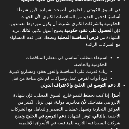
في السوق الكويتي والخليجي، أصبحت شهادة الأيزو شرطًا
أساسيًا لدخول العديد من المناقصات الكبرى.
لأن
الجهات
الحكومية والشركات الكبرى تشترط أن يكون موردوها معتمدين،
فإن
الحصول على عقود حكومية
يصبح أسهل بكثير.
لذلك
، تزيد
الشهادة من
فرص المنافسة المحلية
وتضعك على قدم المساواة
مع الشركات الرائدة.
استيفاء متطلب أساسي في معظم المناقصات
الحكومية والخاصة.
زيادة قدرتك على المنافسة والفوز بعقود ومشاريع كبيرة.
فتح أبواب لفرص عمل وشراكات لم تكن متاحة من قبل.
6. دعم التوسع في الخليج والاعتراف الدولي
أخيرًا
، إذا كنت تخطط للنمو خارج السوق المحلي، فإن شهادة
الأيزو هي مفتاحك.
لأن
معاييرها دولية، فهي تزيل الكثير من
العوائق التجارية وتسهل عمليات التصدير والتعامل مع الشركات
الأجنبية.
بالتالي
، توفر الشهادة
دعم التوسع في الخليج
وتمنح
شركتك المصداقية اللازمة للمنافسة في الأسواق الإقليمية