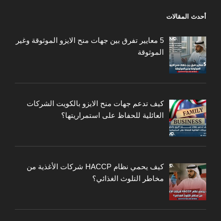
أحدث المقالات
5 معايير تفرق بين جهات منح الايزو الموثوقة وغير
الموثوقة
كيف تدعم جهات منح الايزو بالكويت الشركات
العائلية للحفاظ على استمراريتها؟
كيف يحمي نظام HACCP شركات الأغذية من
مخاطر التلوث الغذائي؟