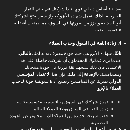
بعد بناء أساس داخلي قوي، تبدأ شركتك في جني الثمار
الخارجية.
لذلك
، تعمل شهادة الأيزو كجواز سفر يفتح لشركتك
أبوابًا جديدة ويعزز من صورتها في السوق، مما يمنحك أفضلية
تنافسية واضحة.
4. زيادة الثقة في السوق وجذب العملاء
ثانيًا
، شهادة الأيزو هي ختم جودة معترف به عالميًا.
بالتالي
،
عندما يرى عملاؤك المحتملون أن شركتك حاصلة على هذا
الاعتماد، فإن ذلك يمنحهم ثقة فورية في جودة منتجاتك
ومصداقيتك.
بالإضافة إلى ذلك
، فإن هذا
الاعتماد المؤسسي
الدولي
يميزك عن المنافسين ويصبح أداة تسويقية قوية لـ
جذب
العملاء بالإيزو
.
تمييز شركتك في السوق وبناء سمعة مؤسسية قوية.
زيادة
الثقة في السوق
وولاء العملاء الحاليين.
جذب شريحة جديدة من العملاء الذين يبحثون عن الجودة
المضمونة.
5. فرص أفضل للمنافسة والحصول على عقود حكومية