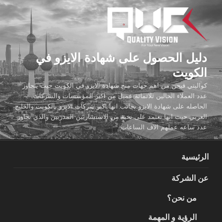
لتجاوز
لى
لمحتوى
دليل الحصول على شهادة الايزو في
الكويت
كواليتي فيجن من اهم جهات منح شهادة الايزو في الكويت حيث يتجاوز
عدد العملاء الحالين ثلاثمائة عميل من اكبر المؤسسات والشركات
الحاصله على شهادة الايزو بجانب انها اكبر شركات الايزو بالكويت والخليج
العربي حيث انها تعتمد على نخبة من الاستشاريين المدربين والذي تجاوز
عدد ساعه عملهم الاف الساعات
الرئيسية
عن الشركة
من نحن؟
الرؤية و المهمة