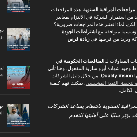
مراجعات المراقبة السنوية
. هذه المراجعات
 من استمرار الشركة في الالتزام بمعايير
I لإدارة الجودة. لكن، لماذا تعتبر هذه المراجعات ضرورية؟
دو
لمؤسسية متوافقة مع
اشتراطات الجودة
نزا
كة ويزيد من فرصها في
زيادة فرص
ات المقاولات لـ
المناقصات الحكومية في
لم
 وجود شهادة أيزو سارية المفعول، وهنا تأتي
شر
ا
Quality Vision
. من خلال
دليل الشركات
و لتحقيق التميز المؤسسي
، يمكنك فهم كيفية
 الكامل.
لمراقبة السنوية بانتظام يساعد الشركات
جه
ال
 يؤثر سلبًا على أهليتها للتقدم