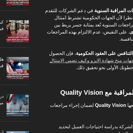
ت المراقبة السنوية
في دعم الشركات للتقدم
 نظرا لأن الجهات الحكومية تشترط امتثال
كي
راجعات السنوية تُعد بمثابة جسر يربط بين
في
ى
. على النقيض، عدم الالتزام بهذه المراجعات
نافسة.
التنافس على العقود الحكومية
، فإن الحصول
هل
هات منح شهادة الايزو وكيف تضمن الامتثال
قبل
طوتك الأولى نحو تحقيق ذلك.
Quality Vision
در
من
عها
Quality Vision
لضمان إجراء مراجعات
 الشركة بدراسة احتياجات العميل لتحديد