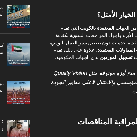
أس
 من
الجهات المعتمدة بالكويت
التي تقدم
أيزو وإجراء المراجعات السنوية بكفاءة
تقديم خدمات دون تعطيل سير العمل اليومي،
كي
لمقاولات المعتمدة
. علاوة على ذلك، تقدم
صا
ت
تسجيل الموردين
لدى الجهات الحكومية.
: “إن اختيار جهة منح أيزو موثوقة مثل Quality Vision
ؤسسي والامتثال لأعلى معايير الجودة
دو
ال
يت
مراقبة المناقصات
كي
وا