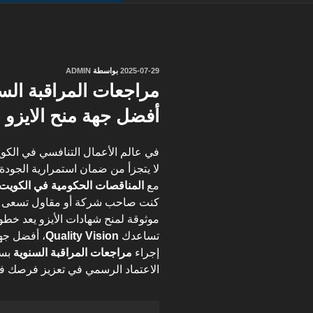
نُشر
2025-07-29
بواسطة
ADMIN
في
مراجعات المراقبة الس
أفضل جهة منح الايزو 
في عالم الأعمال التنافسي في الك
لا يتجزأ من ضمان استمرارية الجودة و
مع
المناقصات الحكومية في الكويت
كنت صاحب شركة أو مقاول تسعى لتع
موثوقة لمنح شهادات الأيزو يعد خط
تساعدك
Quality Vision
، أفضل جهة
إجراء
مراجعات المراقبة السنوية
بسل
الاعتماد الرسمي في تعزيز فرصك 