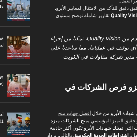
أه
ر العمل.
عل
قيق دقيق للتأكد من الامتثال لمعايير الأيزو.
Quality Vis
تقارير شاملة توضح مستوى
: “بفضل الدعم المقدم من Quality Vision، تمكنا من إجراء
لم
أي توقف في عملياتنا، مما ساعدنا على
– مدير شركة مقاولات في الكويت
جه
(ص
يزو فرص الشركات في
 شهادة الأيزو من خلال
أفضل جهات منح
أهم
وتحقيق التميز المؤسسي
يمنح الشركات ميزة
45001
التي تمتلك شهادات الأيزو تكون أكثر جاذبية
ا بـ
اشتراطات الجودة الحكومية
. بالتالي، يزداد