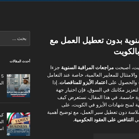
البحث
نوية بدون تعطيل العمل مع
عن:
بالكويت
أحدث المقالات
ويت، أصبحت
مراجعات المراقبة السنوية
جزءا
الامتثال للمعايير العالمية، خاصة عند التعامل
5
والحصول على
اعتماد الأيزو للمناقصات
. إذا
ال
زيز مكانتك في السوق، فإن اختيار جهة
وة حاسمة. في هذا المقال، نستعرض كيف
 لمنح شهادات الأيزو في الكويت، على
اسة دون تعطيل سير العمل، مع توضيح أهمية
كي
في
التنافس على العقود الحكومية
.
ال
اس