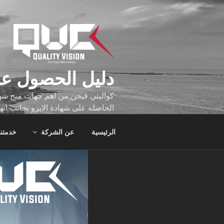
لتجاوز
لى
لمحتوى
دليل الحصول عل
كواليتي فيجن من اهم جهات منح شهاد
الحاصله على شهادة الايزو بجانب انه
تجاوز عدد ساعه عملهم الاف الساع
الرئيسية
عن الشركة
خدمتنا