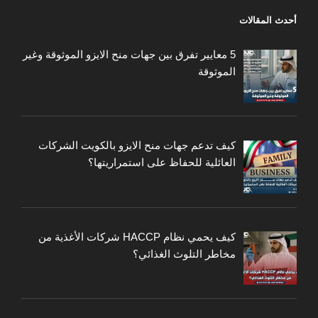
أحدث المقالات
5 معايير تفرق بين جهات منح الايزو الموثوقة وغير
الموثوقة
كيف تدعم جهات منح الايزو بالكويت الشركات
العائلية للحفاظ على استمراريتها؟
كيف يحمي نظام HACCP شركات الأغذية من
مخاطر التلوث الغذائي؟