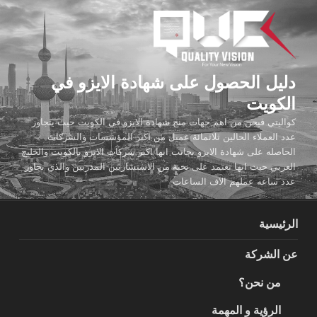
لتجاوز
لى
لمحتوى
دليل الحصول على شهادة الايزو في
الكويت
كواليتي فيجن من اهم جهات منح شهادة الايزو في الكويت حيث يتجاوز
عدد العملاء الحالين ثلاثمائة عميل من اكبر المؤسسات والشركات
الحاصله على شهادة الايزو بجانب انها اكبر شركات الايزو بالكويت والخليج
العربي حيث انها تعتمد على نخبة من الاستشاريين المدربين والذي تجاوز
عدد ساعه عملهم الاف الساعات
الرئيسية
عن الشركة
من نحن؟
الرؤية و المهمة