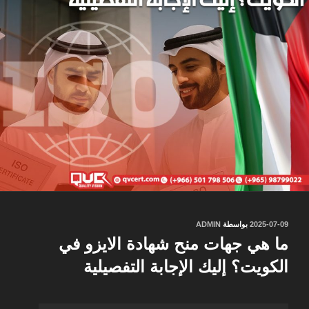
نُشر
2025-07-09
بواسطة
ADMIN
في
ما هي جهات منح شهادة الايزو في
الكويت؟ إليك الإجابة التفصيلية