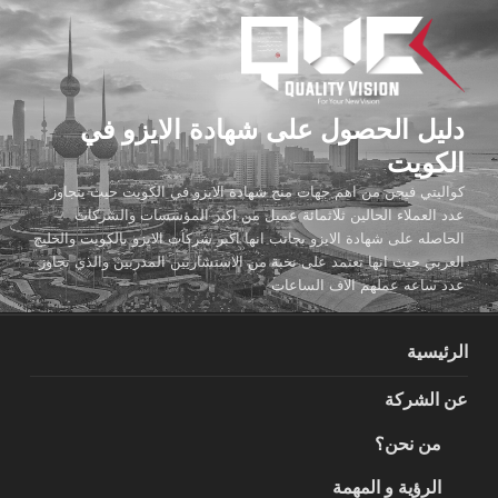
لتجاوز
لى
لمحتوى
دليل الحصول على شهادة الايزو في
الكويت
كواليتي فيجن من اهم جهات منح شهادة الايزو في الكويت حيث يتجاوز
عدد العملاء الحالين ثلاثمائة عميل من اكبر المؤسسات والشركات
الحاصله على شهادة الايزو بجانب انها اكبر شركات الايزو بالكويت والخليج
العربي حيث انها تعتمد على نخبة من الاستشاريين المدربين والذي تجاوز
عدد ساعه عملهم الاف الساعات
الرئيسية
عن الشركة
من نحن؟
الرؤية و المهمة