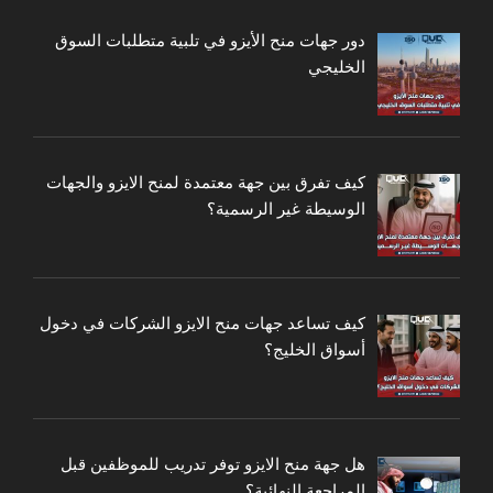
دور جهات منح الأيزو في تلبية متطلبات السوق
الخليجي
كيف تفرق بين جهة معتمدة لمنح الايزو والجهات
الوسيطة غير الرسمية؟
كيف تساعد جهات منح الايزو الشركات في دخول
أسواق الخليج؟
هل جهة منح الايزو توفر تدريب للموظفين قبل
المراجعة النهائية؟