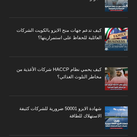
كيف تدعم جهات منح الايزو بالكويت الشركات
العائلية للحفاظ على استمراريتها؟
كيف يحمي نظام HACCP شركات الأغذية من
مخاطر التلوث الغذائي؟
شهادة الايزو 50001 ضرورية للشركات كثيفة
الاستهلاك للطاقة