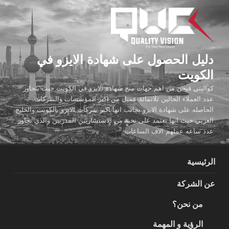
لتجاوز
لى
لمحتوى
دليل الحصول على شهادة الايزو في
الكويت
كواليتي فيجن من اهم جهات منح شهادة الايزو في الكويت حيث يتجاوز
عدد العملاء الحالين ثلاثمائة عميل من اكبر المؤسسات والشركات
الحاصله على شهادة الايزو بجانب انها اكبر شركات الايزو بالكويت والخليج
العربي حيث انها تعتمد على نخبة من الاستشاريين المدربين والذي تجاوز
عدد ساعه عملهم الاف الساعات
الرئيسية
عن الشركة
من نحن؟
الرؤية و المهمة