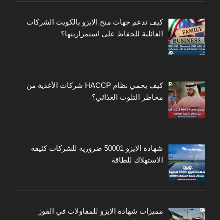
كيف تدعم جهات منح الايزو بالكويت الشركات
العائلية للحفاظ على استمراريتها؟
كيف يحمي نظام HACCP شركات الأغذية من
مخاطر التلوث الغذائي؟
شهادة الايزو 50001 ضرورية للشركات كثيفة
الاستهلاك للطاقة
مميزات شهادة الايزو للمقاولات في الفوز