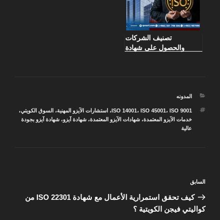
تصنيف الشركات
والحصول على شهادة
الأيزو: كيف تحسن تصنيف
شركتك؟
التصنيفات
المدونه
الوسوم
ISO 9001
،
ISO 45001
،
ISO 14001
،
استشارات الآيزو المهنية
،
السوق الكويتي
،
خدمات الآيزو المعتمدة
،
شهادات الآيزو المعتمدة
،
شهادة آيزو
،
شهادة آيزو بجودة
عالية
تصفّح
المقالة
السابق
المقالات
السابقة
كيف تحقق استمرارية الأعمال مع شهادة ISO 22301 من
كواليتي فيجن الكويتية ؟