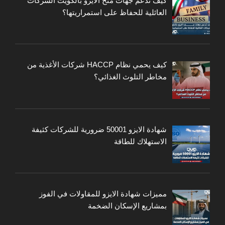
كيف تدعم جهات منح الايزو بالكويت الشركات
العائلية للحفاظ على استمراريتها؟
كيف يحمي نظام HACCP شركات الأغذية من
مخاطر التلوث الغذائي؟
شهادة الايزو 50001 ضرورية للشركات كثيفة
الاستهلاك للطاقة
مميزات شهادة الايزو للمقاولات في الفوز
بمشاريع الإسكان الضخمة