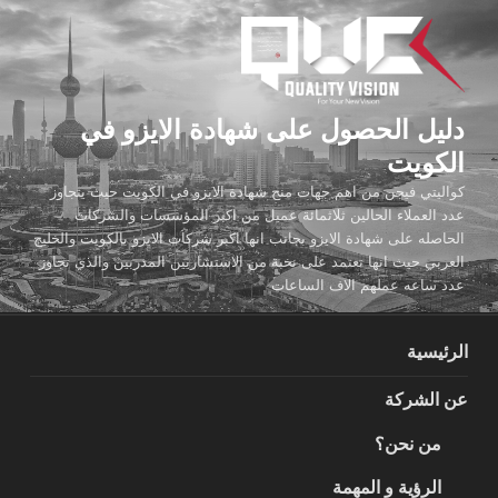
لتجاوز
لى
لمحتوى
دليل الحصول على شهادة الايزو في
الكويت
كواليتي فيجن من اهم جهات منح شهادة الايزو في الكويت حيث يتجاوز
عدد العملاء الحالين ثلاثمائة عميل من اكبر المؤسسات والشركات
الحاصله على شهادة الايزو بجانب انها اكبر شركات الايزو بالكويت والخليج
العربي حيث انها تعتمد على نخبة من الاستشاريين المدربين والذي تجاوز
عدد ساعه عملهم الاف الساعات
الرئيسية
عن الشركة
من نحن؟
الرؤية و المهمة