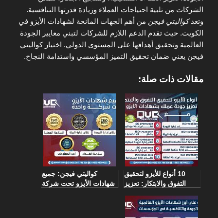
الشركات من تلبية احتياجات العملاء وزيادة قدرتها التنافسية.
وتعد
كواليتي فيجن
من أهم الجهات المانحة لشهادات الأيزو في
الكويت. حيث تقدم الدعم اللازم للشركات لتبني معايير الجودة
العالمية وتحقيق أهدافها على المستوى الدولي. اختيار كواليتي
فيجن يعني ضمان تحقيق التميز المؤسسي واستدامة النجاح.
مقالات ذات صلة:
10 أنواع للأيزو لتحقيق
كواليتي فيجن: جميع
التفوق والابتكار: تعزيز
شهادات الأيزو تحت شركة
جودة عملك بشهادات
واحدة
الأيزو مع Quality Vision
Consultancy