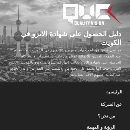
لتجاوز
لى
لمحتوى
دليل الحصول على شهادة الايزو في
الكويت
كواليتي فيجن من اهم جهات منح شهادة الايزو في الكويت حيث يتجاوز
عدد العملاء الحالين ثلاثمائة عميل من اكبر المؤسسات والشركات
الحاصله على شهادة الايزو بجانب انها اكبر شركات الايزو بالكويت والخليج
العربي حيث انها تعتمد على نخبة من الاستشاريين المدربين والذي تجاوز
عدد ساعه عملهم الاف الساعات
الرئيسية
عن الشركة
من نحن؟
الرؤية و المهمة