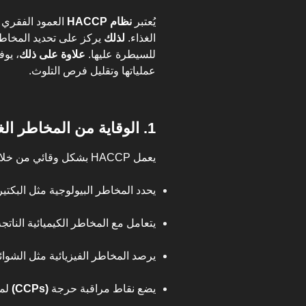
يُعتبر
نظام HACCP
العمود الفقري ل
الغذاء.
لذلك
يركز على تحديد المخاط
للسيطرة عليها.
علاوة على ذلك
، يوف
عملياتها وتقليل فرص التلوث.
1. الوقاية من المخاطر الغذائية
يعمل HACCP بشكل وقائي من خلال تحليل جميع المراحل التي يمر بها الغذاء.
يحدد المخاطر البيولوجية مثل البكتي
يتعامل مع المخاطر الكيميائية الناتج
يرصد المخاطر الفيزيائية مثل الشوائب
يضع نقاط مراقبة حرجة
(CCPs)
لمع