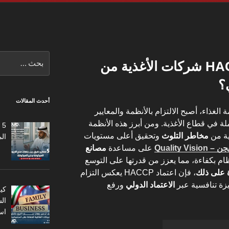
البحث
كيف يحمي نظام HACCP شركات الأغذية من
عن:
؟
أحدث المقالات
الغذاء، أصبح الالتزام بالأنظمة والمعايير
ة في قطاع الأغذية. ومن أبرز هذه الأنظمة
5
ية من
مخاطر التلوث
وتحقيق أعلى مستويات
ال
Quality Vis
على مساعدة
مصانع
ام بكفاءة، مما يعزز من قدرتها على التوسع
 على ذلك
، فإن اعتماد HACCP يعكس التزام
زة تنافسية عبر
الاعتماد الدولي
ورفع
كي
ال
اس