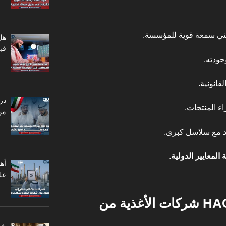
هل
قبل
جودته.
انونية.
در
اء المنتجات.
من
د مع سلاسل كبرى.
المعايير الدولية
.
أه
عل
كيف يحمي نظام HACCP شركات الأغذية من