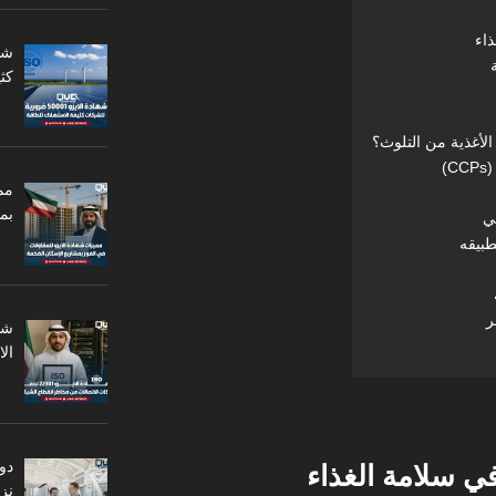
كثي
مم
بم
ال
دو
نزا