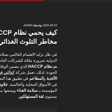
نُشر
2025-09-04
بواسطة
ADMIN
في
مخاطر التلوث الغذائي
في ظل تزايد الاهتمام العالمي بسلامة 
الدولية ضرورة ملحّة للشركات العامل
هو
نظام HACCP
الذي يضمن الوقا
الجودة. لذلك، تعمل شركة
كوالتي فيجن – ion
الأغذية
و
المطاعم
في تطبيق هذا النظ
في الأسواق المحلية والعالمية.
علاوة
المؤسسة بـ
سلامة الغذاء
ويمنحها مي
مستوى
ثقة المستهلكين
.