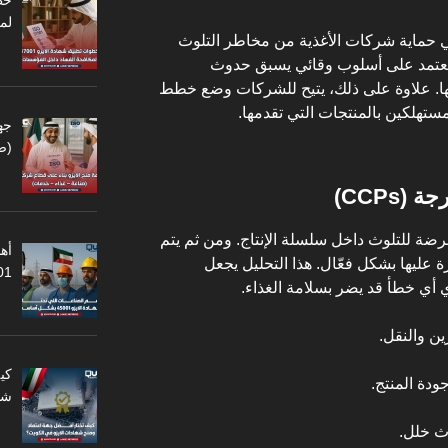
لم
في حماية شركات الأغذية من مخاطر التلوث
 يعتمد على أسلوب وقائي يسبق حدوث
عها. علاوة على ذلك، يتيح للشركات وضع خطط
مستهلكين بالمنتجات التي تقدمها.
جه
(ص
عرضة للتلوث داخل سلسلة الإنتاج. ومن ثم يتم
أهم
ليها بشكل فعّال. هذا التحليل يجعل
45001
ي أي خطأ قد يضر بسلامة الغذاء.
ين والنقل.
كي
دة المنتج.
شه
ث خلل.