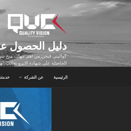
لتجاوز
لى
لمحتوى
دليل الحصول عل
كواليتي فيجن من اهم جهات منح شهاد
الحاصله على شهادة الايزو بجانب انه
تجاوز عدد ساعه عملهم الاف الساع
الرئيسية
عن الشركة
خدمتنا