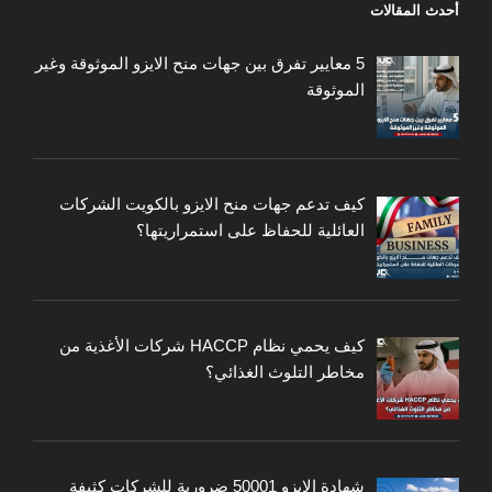
أحدث المقالات
5 معايير تفرق بين جهات منح الايزو الموثوقة وغير
الموثوقة
كيف تدعم جهات منح الايزو بالكويت الشركات
العائلية للحفاظ على استمراريتها؟
كيف يحمي نظام HACCP شركات الأغذية من
مخاطر التلوث الغذائي؟
شهادة الايزو 50001 ضرورية للشركات كثيفة