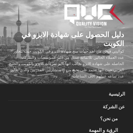
لتجاوز
لى
لمحتوى
دليل الحصول على شهادة الايزو في
الكويت
كواليتي فيجن من اهم جهات منح شهادة الايزو في الكويت حيث يتجاوز
عدد العملاء الحالين ثلاثمائة عميل من اكبر المؤسسات والشركات
الحاصله على شهادة الايزو بجانب انها اكبر شركات الايزو بالكويت والخليج
العربي حيث انها تعتمد على نخبة من الاستشاريين المدربين والذي تجاوز
عدد ساعه عملهم الاف الساعات
الرئيسية
عن الشركة
من نحن؟
الرؤية و المهمة