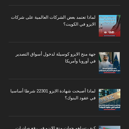
لماذا تعتمد بعض الشركات العالمية على شركات
الايزو في الكويت؟
جهة منح الايزو كوسيلة لدخول أسواق التصدير
في أوروبا وأمريكا
لماذا أصبحت شهادة الايزو 22301 شرطا أساسيا
في عقود البنوك؟
كيف تساهم جهات منح الايزو في رفع صادرات