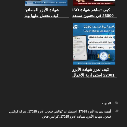
كيف تساهم شهادة ISO
شهادة الأيزو للمصانع:
26000 في تحسين سمعة
كيف تحصل عليها وما
الشركات وتعزيز
فوائدها في تحسين
المسؤولية الاجتماعية؟
الجودة؟
كيف تعزز شهادة الأيزو
22301 استمرارية الأعمال
في مواجهة الأزمات؟
التصنيفات
المدونه
الوسوم
أهمية شهادة الأيزو 17025
،
استشارات كواليتي فيجن
،
الأيزو 17025
،
شركة كواليتي
فيجن
،
شهادة الأيزو
،
شهادة الأيزو 17025
،
كواليتي فيجن