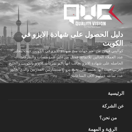
لتجاوز
لى
لمحتوى
دليل الحصول على شهادة الايزو في
الكويت
كواليتي فيجن من اهم جهات منح شهادة الايزو في الكويت حيث يتجاوز
عدد العملاء الحالين ثلاثمائة عميل من اكبر المؤسسات والشركات
الحاصله على شهادة الايزو بجانب انها اكبر شركات الايزو بالكويت والخليج
العربي حيث انها تعتمد على نخبة من الاستشاريين المدربين والذي تجاوز
عدد ساعه عملهم الاف الساعات
الرئيسية
عن الشركة
من نحن؟
الرؤية و المهمة