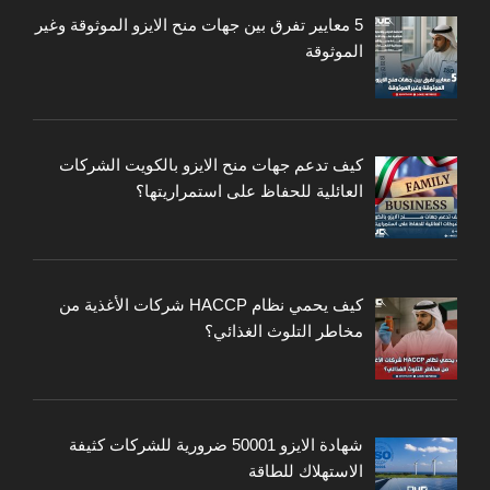
5 معايير تفرق بين جهات منح الايزو الموثوقة وغير
الموثوقة
كيف تدعم جهات منح الايزو بالكويت الشركات
العائلية للحفاظ على استمراريتها؟
كيف يحمي نظام HACCP شركات الأغذية من
مخاطر التلوث الغذائي؟
شهادة الايزو 50001 ضرورية للشركات كثيفة
الاستهلاك للطاقة