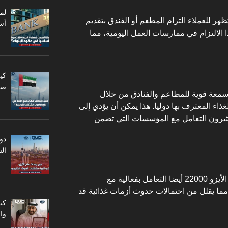
حصول على شهادة الأيـزو 22000 يُظهر للعملاء التزام المطعم أو الفندق بتقديم
أس
الالتزام في ممارسات العمل اليومية، مما
كي
صا
لأيزو 22000 في بناء سمعة قوية للمطاعم والفنادق من خلال
لغذاء المعترف بها دوليا. هذا يمكن أن يؤدي إلى
كثيرون التعامل مع المؤسسات التي تضمن
دو
ال
يمكن للمؤسسات التي تحمل شهادة الأيزو 22000 أيضا التعامل بفعالية مع
 مما يقلل من احتمالات حدوث أزمات غذائية قد
كي
وا