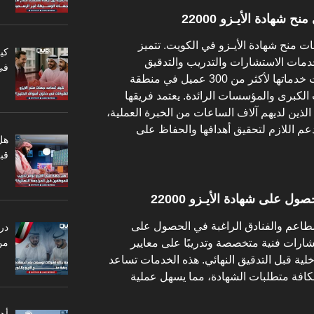
شهادة الأيـزو 22000
ت منح شهادة الأيـزو في الكويت. تتميز
كي
دمات الاستشارات والتدريب والتدقيق
في
المتعلقة بشهادات الأيزو. حيث قدمت خدماتها لأكثر من 300 عميل في منطقة
 الكبرى والمؤسسات الرائدة. يعتمد فريقها
لذين لديهم آلاف الساعات من الخبرة العملية،
 اللازم لتحقيق أهدافها والحفاظ على
هل
قبل
 على شهادة الأيـزو 22000
املة للمطاعم والفنادق الراغبة في الحصول على
در
من
حيث تقدم استشارات فنية متخصصة وتدريبًا على معايير
خلية قبل التدقيق النهائي. هذه الخدمات تساعد
كافة متطلبات الشهادة، مما يسهل عملية