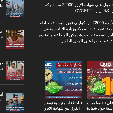
أه
للمزيد من المعلومات حول كيفية الحصول على شهادة الأيزو 22000 من شركة
عل
يمكنك زيارة
QVCERT
.
في النهاية إن الحصول على شهادة الأيـزو 22000 من كوليتي فيجن ليس فقط أداة
ية لتعزيز ثقة العملاء وزيادة التنافسية في
يير السلامة والجودة، يمكن للمطاعم والفنادق
لم
 تدعم نجاحها على المدى الطويل.
جه
(ص
أهم
45001
تعرف على 10 معلومات
3 اختلافات رئيسية توضح
سية حول شهادة
الفرق بين شهادة الايزو